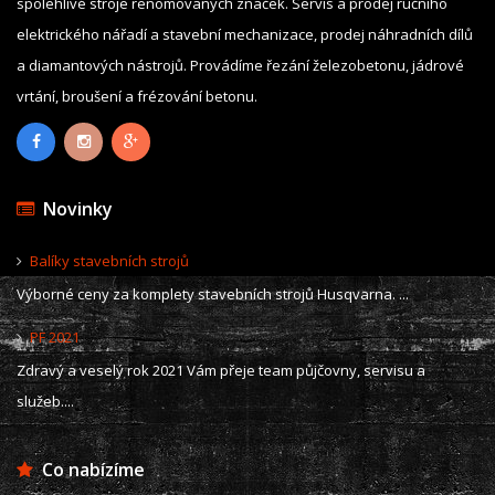
spolehlivé stroje renomovaných značek. Servis a prodej ručního
elektrického nářadí a stavební mechanizace, prodej náhradních dílů
a diamantových nástrojů. Provádíme řezání železobetonu, jádrové
vrtání, broušení a frézování betonu.
Novinky
Balíky stavebních strojů
Výborné ceny za komplety stavebních strojů Husqvarna. ...
PF 2021
Zdravý a veselý rok 2021 Vám přeje team půjčovny, servisu a
služeb....
Co nabízíme