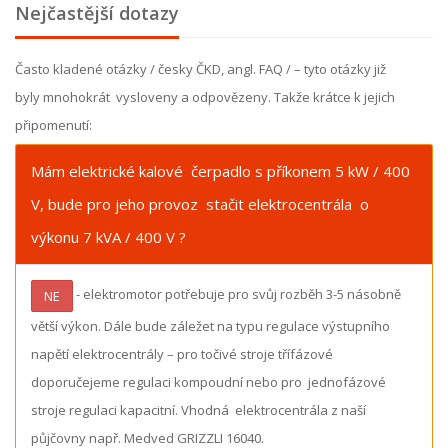
Nejčastější dotazy
Často kladené otázky / česky ČKD, angl. FAQ / – tyto otázky již
byly mnohokrát vysloveny a odpovězeny. Takže krátce k jejich
připomenutí:
Mám elektrické kalové čerpadlo s příkonem 5 kW / 400
V, bude pro jeho provoz stačit elektrocentrála o
výkonu 7 kVA / 400 V ?
- elektromotor potřebuje pro svůj rozběh 3-5 násobně
NE
větší výkon. Dále bude záležet na typu regulace výstupního
napětí elektrocentrály – pro točivé stroje třífázové
doporučejeme regulaci kompoudní nebo pro jednofázové
stroje regulaci kapacitní. Vhodná elektrocentrála z naší
půjčovny např. Medved GRIZZLI 16040.