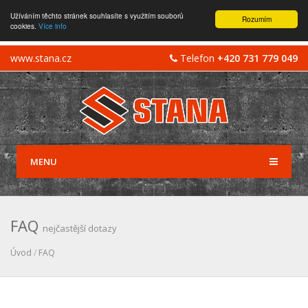
Užíváním těchto stránek souhlasíte s využitím souborů
Rozumím
cookies.
Více info
www.stana.cz
Telefon
+420 731 779 049
MENU
FAQ
nejčastější dotazy
Úvod
/
FAQ