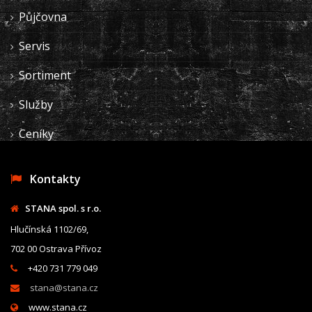
Půjčovna
Servis
Sortiment
Služby
Ceníky
Kontakty
STANA spol. s r.o.
Hlučínská 1102/69,
702 00 Ostrava Přívoz
+420 731 779 049
stana@stana.cz
www.stana.cz