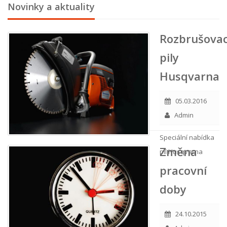
Novinky a aktuality
Rozbrušovac
pily
Husqvarna
05.03.2016
Admin
Speciální nabídka
Změna
pil Husqvarna
pracovní
doby
24.10.2015