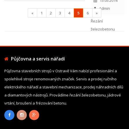
15.05.2014
Admin
«
1
2
3
4
5
6
»
Řezání
železobetonu
Půjčovna a servis nářadí
Půjčovna stavebních strojů v Ostravě Vám nabízí profesionální a
spolehlivé stroje renomovaných značek. Servis a prodej ručního
elektrického nářadí a stavební mechanizace, prodej náhradních dílů
a diamantových nástrojů. Provádíme řezání železobetonu, jádrové
vrtání, broušení a frézování betonu.