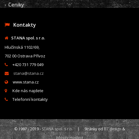
Ceníky
Kontakty
STANA spol. s r.o.
Hlučínská 1102/69,
702 00 Ostrava Přívoz
+420 731 779 049
stana@stana.cz
www.stana.cz
Kde nás najdete
Telefonní kontakty
© 1997 - 2019 -
STANA spol. s r.o.
| Stránky od
B7 design
&
Infocity Hosting