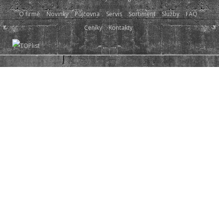
O firmě
Novinky
Půjčovna
Servis
Sortiment
Služby
FAQ
Ceníky
Kontakty