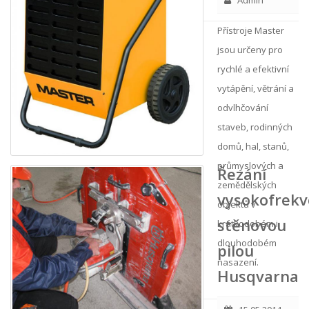
Admin
Přístroje Master
jsou určeny pro
rychlé a efektivní
vytápění, větrání a
odvlhčování
staveb, rodinných
domů, hal, stanů,
průmyslových a
Řezání
zemědělských
vysokofrekv
objektů v
stěnovou
krátkodobém i
dlouhodobém
pilou
nasazení.
Husqvarna