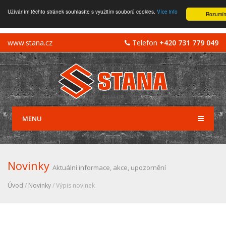
Užíváním těchto stránek souhlasíte s využitím souborů cookies.
Více info
Rozumí
www.stana.cz
Telefon
+420 731 779 049
MENU
Novinky
Aktuální informace, akce, upozornění
Úvod
/
Novinky
/ Výpis novinek