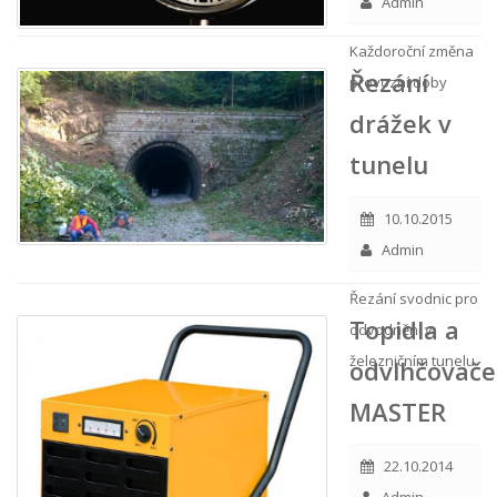
Admin
Každoroční změna
Řezání
provozní doby
drážek v
tunelu
10.10.2015
Admin
Řezání svodnic pro
Topidla a
odvodnění v
železničním tunelu
odvlhčovače
MASTER
22.10.2014