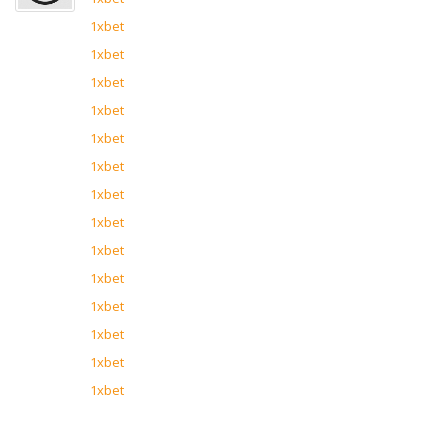
1xbet
1xbet
1xbet
1xbet
1xbet
1xbet
1xbet
1xbet
1xbet
1xbet
1xbet
1xbet
1xbet
1xbet