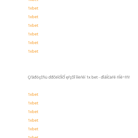
1xbet
1xbet
1xbet
1xbet
1xbet
1xbet
Çŕăđóçčňü ďđčëîćĺíčĺ ęŕçčíî îíëŕéí 1x bet - ďîáĺćäŕé ńĺé÷ŕń!
1xbet
1xbet
1xbet
1xbet
1xbet
1xbet