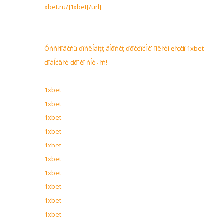
xbet.ru/]1xbet[/url]
Óńňŕíîâčňü ďîńëĺäíţţ âĺđńčţ ďđčëîćĺíč˙ îíëŕéí ęŕçčíî 1xbet -
ďîáĺćäŕé ďđ˙ěî ńĺé÷ŕń!
1xbet
1xbet
1xbet
1xbet
1xbet
1xbet
1xbet
1xbet
1xbet
1xbet