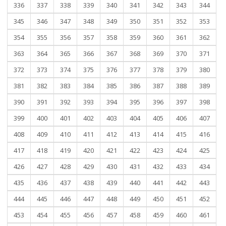
336
337
338
339
340
341
342
343
344
345
346
347
348
349
350
351
352
353
354
355
356
357
358
359
360
361
362
363
364
365
366
367
368
369
370
371
372
373
374
375
376
377
378
379
380
381
382
383
384
385
386
387
388
389
390
391
392
393
394
395
396
397
398
399
400
401
402
403
404
405
406
407
408
409
410
411
412
413
414
415
416
417
418
419
420
421
422
423
424
425
426
427
428
429
430
431
432
433
434
435
436
437
438
439
440
441
442
443
444
445
446
447
448
449
450
451
452
453
454
455
456
457
458
459
460
461