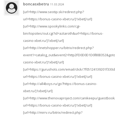
boncasxbetru
11.03.2024
[url=http://www.seotip.sk/redirect.php?
url=https://bonus-casino-xbet.ru/]1xbet[/url]
[url=http://www.spookylinks.com/cgi-
bin/topsites/out.cgi?id=aztaroth&url=https://bonus-
casino-xbet.ru/]1xbet[/url]
[url=http://inetshopper.ru/bitrix/redirect.php?
event1=catalog_out&event2=http2FD0D0D1D0ľ80B352&goto
casino-xbet.ru/]1xbet[/url]
[url=https://gurushots.com/email/click/7f05124139201f33
url=https://bonus-casino-xbet.ru/]1xbet[/url]
[url=http://all4boys.ru/go?https://bonus-casino-
xbet.ru/]1xbet[/url]
[url=http://www.thenovaproject.com/canikeepu/guestbook
url=https://bonus-casino-xbet.ru/]1xbet[/url]
[url=http://mirrv.ru/bitrix/redirect.php?