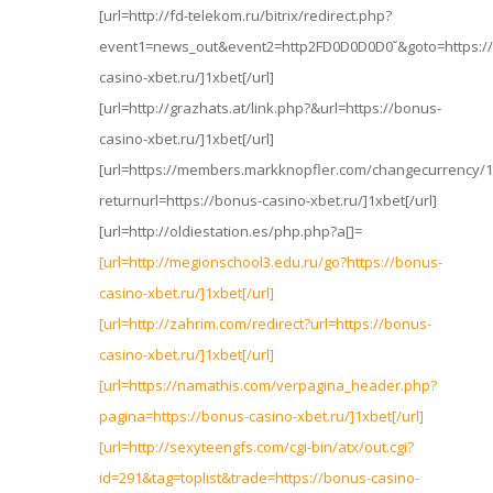
[url=http://fd-telekom.ru/bitrix/redirect.php?
event1=news_out&event2=http2FD0D0D0D0˘&goto=https:/
casino-xbet.ru/]1xbet[/url]
[url=http://grazhats.at/link.php?&url=https://bonus-
casino-xbet.ru/]1xbet[/url]
[url=https://members.markknopfler.com/changecurrency/1
returnurl=https://bonus-casino-xbet.ru/]1xbet[/url]
[url=http://oldiestation.es/php.php?a[]=
[url=http://megionschool3.edu.ru/go?https://bonus-
casino-xbet.ru/]1xbet[/url]
[url=http://zahrim.com/redirect?url=https://bonus-
casino-xbet.ru/]1xbet[/url]
[url=https://namathis.com/verpagina_header.php?
pagina=https://bonus-casino-xbet.ru/]1xbet[/url]
[url=http://sexyteengfs.com/cgi-bin/atx/out.cgi?
id=291&tag=toplist&trade=https://bonus-casino-