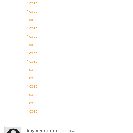
1xbet
1xbet
1xbet
1xbet
1xbet
1xbet
1xbet
1xbet
1xbet
1xbet
1xbet
1xbet
1xbet
1xbet
buy neurontin
11.03.2024