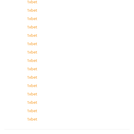
1xbet
1xbet
1xbet
1xbet
1xbet
1xbet
1xbet
1xbet
1xbet
1xbet
1xbet
1xbet
1xbet
1xbet
1xbet