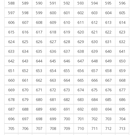
588
589
590
591
592
593
594
595
596
597
598
599
600
601
602
603
604
605
606
607
608
609
610
611
612
613
614
615
616
617
618
619
620
621
622
623
624
625
626
627
628
629
630
631
632
633
634
635
636
637
638
639
640
641
642
643
644
645
646
647
648
649
650
651
652
653
654
655
656
657
658
659
660
661
662
663
664
665
666
667
668
669
670
671
672
673
674
675
676
677
678
679
680
681
682
683
684
685
686
687
688
689
690
691
692
693
694
695
696
697
698
699
700
701
702
703
704
705
706
707
708
709
710
711
712
713