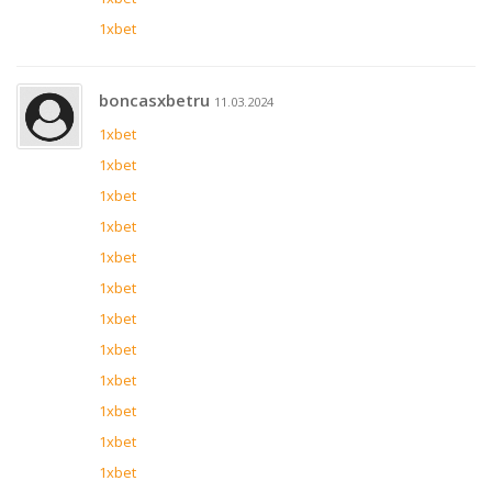
1xbet
boncasxbetru
11.03.2024
1xbet
1xbet
1xbet
1xbet
1xbet
1xbet
1xbet
1xbet
1xbet
1xbet
1xbet
1xbet