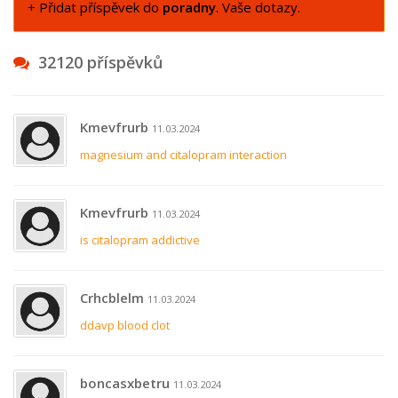
+ Přidat příspěvek do
poradny
. Vaše dotazy.
32120 příspěvků
Kmevfrurb
11.03.2024
magnesium and citalopram interaction
Kmevfrurb
11.03.2024
is citalopram addictive
Crhcblelm
11.03.2024
ddavp blood clot
boncasxbetru
11.03.2024