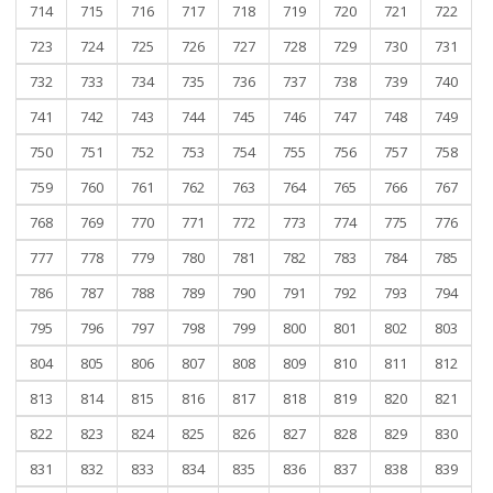
714
715
716
717
718
719
720
721
722
723
724
725
726
727
728
729
730
731
732
733
734
735
736
737
738
739
740
741
742
743
744
745
746
747
748
749
750
751
752
753
754
755
756
757
758
759
760
761
762
763
764
765
766
767
768
769
770
771
772
773
774
775
776
777
778
779
780
781
782
783
784
785
786
787
788
789
790
791
792
793
794
795
796
797
798
799
800
801
802
803
804
805
806
807
808
809
810
811
812
813
814
815
816
817
818
819
820
821
822
823
824
825
826
827
828
829
830
831
832
833
834
835
836
837
838
839