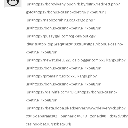
[url=https://borovlyany.budnirb.by/bitrix/redirect.php?
goto=https://bonus-casino-xbet.ru/]1xbet[/url]
[url=http://naobzorah.ru.xx3.kz/go.php?
url=https://bonus-casino-xbet.ru/]1xbet[/url]
[url=http://pussygall.com/cgi-bin/out.cgi?
id=81&l=top_top&req=1&t=100t&u=https://bonus-casino-
xbet.ru/]1xbet[/url]
[url=http://newstube65925.dsiblogger.com.xx3.kz/go.php?
url=https://bonus-casino-xbet.ru/]1xbet[/url]
[url=http://promalnituxi.tk.xx3.kz/go.php?
url=https://bonus-casino-xbet.ru/]1xbet[/url]
[url=https://dailylife.com/?URL=https://bonus-casino-
xbet.ru/]1xbet[/url]
[url=https://beta.doba.pl/adserver/www/delivery/ck.php?
ct=1&oaparams=2__bannerid=4318__zoneid=0__cb=2d70f9f
casino-xbet.ru/]1xbet[/url]