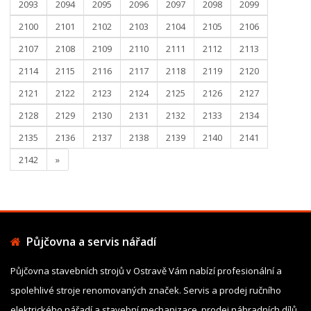
2093
2094
2095
2096
2097
2098
2099
2100
2101
2102
2103
2104
2105
2106
2107
2108
2109
2110
2111
2112
2113
2114
2115
2116
2117
2118
2119
2120
2121
2122
2123
2124
2125
2126
2127
2128
2129
2130
2131
2132
2133
2134
2135
2136
2137
2138
2139
2140
2141
2142
»
Půjčovna a servis nářadí
Půjčovna stavebních strojů v Ostravě Vám nabízí profesionální a
spolehlivé stroje renomovaných značek. Servis a prodej ručního
elektrického nářadí a stavební mechanizace, prodej náhradních dílů