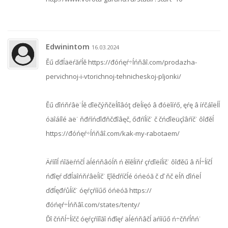
Edwinintom
16.03.2024
Ěű ďđĺäëŕăŕĺě https://đóńęŕ÷ĺńňâî.com/prodazha-
pervichnoj-i-vtorichnoj-tehnicheskoj-pljonki/
Ěű ďîńňŕâë˙ĺě ďîëčýňčëĺíîâóţ ďëĺíęó â đóëîíŕő, ęŕę â íŕčáîëĺĺ
óäîáíîé äë˙ ňđŕíńďîđňčđîâęč, őđŕíĺíč˙ č čńďîëüçîâŕíč˙ ôîđěĺ
https://đóńęŕ÷ĺńňâî.com/kak-my-rabotaem/
Äŕííîĺ ńîăëŕńčĺ äĺéńňâóĺň ń ěîěĺíňŕ çŕďîëíĺíč˙ ôîđěű â ňĺ÷ĺíčĺ
ńđîęŕ ďđĺäîńňŕâëĺíč˙ Ęîěďŕíčĺé óńëóă č ď˙ňč ëĺň ďîńëĺ
ďđĺęđŕůĺíč˙ óęŕçŕííűő óńëóă https://
đóńęŕ÷ĺńňâî.com/states/tenty/
Ďî čńňĺ÷ĺíčč óęŕçŕííîăî ńđîęŕ äĺéńňâčĺ äŕííűő ń÷čňŕĺňń˙