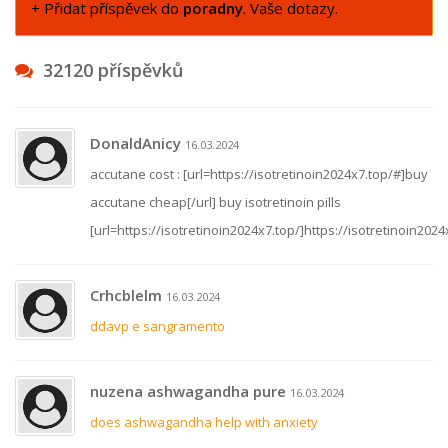
+ Přidat příspěvek do
poradny
. Vaše dotazy.
32120 příspěvků
DonaldAnicy
16.03.2024
accutane cost : [url=https://isotretinoin2024x7.top/#]buy
accutane cheap[/url] buy isotretinoin pills
[url=https://isotretinoin2024x7.top/]https://isotretinoin2024x
Crhcblelm
16.03.2024
ddavp e sangramento
nuzena ashwagandha pure
16.03.2024
does ashwagandha help with anxiety