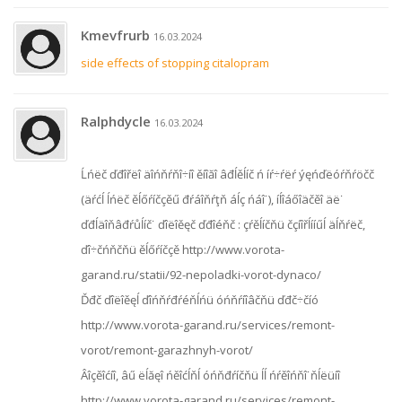
Kmevfrurb
16.03.2024
side effects of stopping citalopram
Ralphdycle
16.03.2024
Ĺńëč ďđîřëî äîńňŕňî÷íî ěíîăî âđĺěĺíč ń íŕ÷ŕëŕ ýęńďëóŕňŕöčč
(äŕćĺ ĺńëč ěĺőŕíčçěű đŕáîňŕţň áĺç ńáî˙), íĺîáőîäčěî äë˙
ďđĺäîňâđŕůĺíč˙ ďîëîěęč ďđîéňč : çŕěĺíčňü čçíîřĺííűĺ äĺňŕëč,
ďî÷čńňčňü ěĺőŕíčçě http://www.vorota-
garand.ru/statii/92-nepoladki-vorot-dynaco/
Ďđč ďîëîěęĺ ďîńňŕđŕéňĺńü óńňŕíîâčňü ďđč÷číó
http://www.vorota-garand.ru/services/remont-
vorot/remont-garazhnyh-vorot/
Âîçěîćíî, âű ëĺăęî ńěîćĺňĺ óńňđŕíčňü ĺĺ ńŕěîńňî˙ňĺëüíî
http://www.vorota-garand.ru/services/remont-