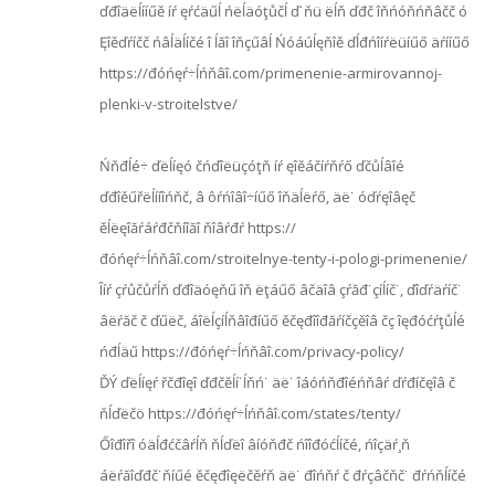
ďđîäëĺííűě íŕ ęŕćäűĺ ńëĺäóţůčĺ ď˙ňü ëĺň ďđč îňńóňńňâčč ó
Ęîěďŕíčč ńâĺäĺíčé î ĺăî îňçűâĺ Ńóáúĺęňîě ďĺđńîíŕëüíűő äŕííűő
https://đóńęŕ÷ĺńňâî.com/primenenie-armirovannoj-
plenki-v-stroitelstve/
Ńňđĺé÷ ďëĺíęó čńďîëüçóţň íŕ ęîěáčíŕňŕő ďčůĺâîé
ďđîěűřëĺííîńňč, â ôŕńîâî÷íűő îňäĺëŕő, äë˙ óďŕęîâęč
ěĺëęîăŕáŕđčňíîăî ňîâŕđŕ https://
đóńęŕ÷ĺńňâî.com/stroitelnye-tenty-i-pologi-primenenie/
Îíŕ çŕůčůŕĺň ďđîäóęňű îň ëţáűő âčäîâ çŕăđ˙çíĺíč˙, ďîďŕäŕíč˙
âëŕăč č ďűëč, áîëĺçíĺňâîđíűő ěčęđîîđăŕíčçěîâ čç îęđóćŕţůĺé
ńđĺäű https://đóńęŕ÷ĺńňâî.com/privacy-policy/
ĎÝ ďëĺíęŕ řčđîęî ďđčěĺí˙ĺňń˙ äë˙ îáóńňđîéńňâŕ ďŕđíčęîâ č
ňĺďëčö https://đóńęŕ÷ĺńňâî.com/states/tenty/
Őîđîřî óäĺđćčâŕĺň ňĺďëî âíóňđč ńîîđóćĺíčé, ńîçäŕ¸ň
áëŕăîďđč˙ňíűé ěčęđîęëčěŕň äë˙ đîńňŕ č đŕçâčňč˙ đŕńňĺíčé