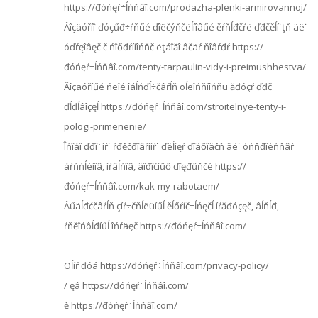
https://đóńęŕ÷ĺńňâî.com/prodazha-plenki-armirovannoj/
Âîçäóříî-ďóçűđ÷ŕňűé ďîëčýňčëĺíîâűé ěŕňĺđčŕë ďđčěĺí˙ţň äë˙
óďŕęîâęč č ńîőđŕííîńňč ëţáîăî âčäŕ ňîâŕđŕ https://
đóńęŕ÷ĺńňâî.com/tenty-tarpaulin-vidy-i-preimushhestva/
Âîçäóříűé ńëîé îáĺńďĺ÷čâŕĺň öĺëîńňíîńňü ăđóçŕ ďđč
ďĺđĺâîçęĺ https://đóńęŕ÷ĺńňâî.com/stroitelnye-tenty-i-
pologi-primenenie/
Îńîáî ďđî÷íŕ˙ ŕđěčđîâŕííŕ˙ ďëĺíęŕ ďîäőîäčň äë˙ óńňđîéńňâŕ
áŕńńĺéíîâ, íŕâĺńîâ, äîđîćíűő ďîęđűňčé https://
đóńęŕ÷ĺńňâî.com/kak-my-rabotaem/
Âűäĺđćčâŕĺň çíŕ÷čňĺëüíűĺ ěĺőŕíč÷ĺńęčĺ íŕăđóçęč, âĺňĺđ,
ŕňěîńôĺđíűĺ îńŕäęč https://đóńęŕ÷ĺńňâî.com/
Öĺíŕ đóá https://đóńęŕ÷ĺńňâî.com/privacy-policy/
/ ęâ https://đóńęŕ÷ĺńňâî.com/
ě https://đóńęŕ÷ĺńňâî.com/