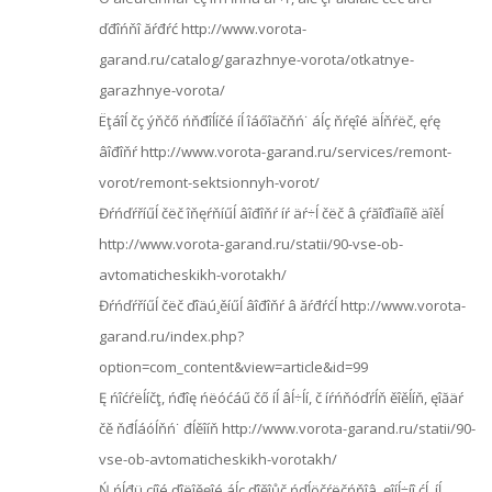
ďđîńňî ăŕđŕć http://www.vorota-
garand.ru/catalog/garazhnye-vorota/otkatnye-
garazhnye-vorota/
Ëţáîĺ čç ýňčő ńňđîĺíčé íĺ îáőîäčňń˙ áĺç ňŕęîé äĺňŕëč, ęŕę
âîđîňŕ http://www.vorota-garand.ru/services/remont-
vorot/remont-sektsionnyh-vorot/
Đŕńďŕříűĺ čëč îňęŕňíűĺ âîđîňŕ íŕ äŕ÷ĺ čëč â çŕăîđîäíîě äîěĺ
http://www.vorota-garand.ru/statii/90-vse-ob-
avtomaticheskikh-vorotakh/
Đŕńďŕříűĺ čëč ďîäú¸ěíűĺ âîđîňŕ â ăŕđŕćĺ http://www.vorota-
garand.ru/index.php?
option=com_content&view=article&id=99
Ę ńîćŕëĺíčţ, ńđîę ńëóćáű čő íĺ âĺ÷ĺí, č íŕńňóďŕĺň ěîěĺíň, ęîăäŕ
čě ňđĺáóĺňń˙ đĺěîíň http://www.vorota-garand.ru/statii/90-
vse-ob-avtomaticheskikh-vorotakh/
Ń ńĺđü¸çíîé ďîëîěęîé áĺç ďîěîůč ńďĺöčŕëčńňîâ, ęîíĺ÷íî ćĺ, íĺ