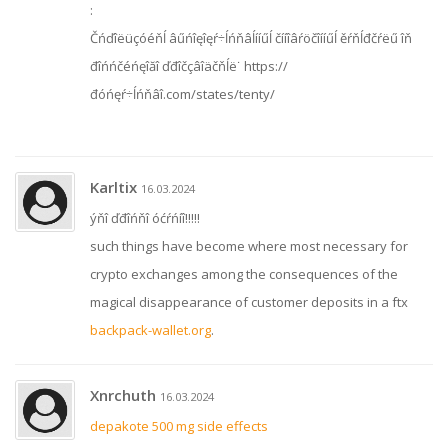
:
Čńďîëüçóéňĺ âűńîęîęŕ÷ĺńňâĺííűĺ čííîâŕöčîííűĺ ěŕňĺđčŕëű îň
đîńńčéńęîăî ďđîčçâîäčňĺë˙ https://
đóńęŕ÷ĺńňâî.com/states/tenty/
Karltix
16.03.2024
ýňî ďđîńňî óćŕńíî!!!!!
such things have become where most necessary for
crypto exchanges among the consequences of the
magical disappearance of customer deposits in a ftx
backpack-wallet.org
.
Xnrchuth
16.03.2024
depakote 500 mg side effects