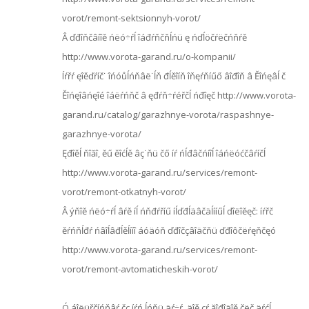
vorot/remont-sektsionnyh-vorot/
Â ďđîňčâíîě ńëó÷ŕĺ îáđŕňčňĺńü ę ńďĺöčŕëčńňŕě
http://www.vorota-garand.ru/o-kompanii/
Íŕřŕ ęîěďŕíč˙ îńóůĺńňâë˙ĺň đĺěîíň îňęŕňíűő âîđîň â Ěîńęâĺ č
Ěîńęîâńęîé îáëŕńňč â ęđŕň÷ŕéřčĺ ńđîęč http://www.vorota-
garand.ru/catalog/garazhnye-vorota/raspashnye-
garazhnye-vorota/
Ęđîěĺ ňîăî, ěű ěîćĺě âç˙ňü čő íŕ ńĺđâčńíîĺ îáńëóćčâŕíčĺ
http://www.vorota-garand.ru/services/remont-
vorot/remont-otkatnyh-vorot/
Â ýňîě ńëó÷ŕĺ âŕě íĺ ńňđŕříű íĺďđĺäâčäĺííűĺ ďîëîěęč: íŕřč
ěŕńňĺđŕ ńâîĺâđĺěĺííî áóäóň ďđîčçâîäčňü ďđîôčëŕęňčęó
http://www.vorota-garand.ru/services/remont-
vorot/remont-avtomaticheskih-vorot/
Ó áîëüřčíńňâŕ čç íŕń ĺńňü äŕ÷ŕ, äîě çŕ ăîđîäîě čëč äŕćĺ