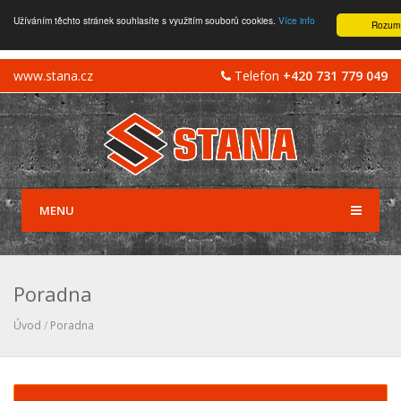
Užíváním těchto stránek souhlasíte s využitím souborů cookies.
Více info
Rozum
www.stana.cz
Telefon
+420 731 779 049
MENU
Poradna
Úvod
/
Poradna