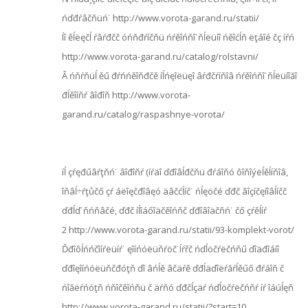
ńďđŕâčňüń˙ http://www.vorota-garand.ru/statii/
Íî ěĺëęčĺ ŕâŕđčč óńňđŕíčňü ńŕěîńňî˙ňĺëüíî ńěîćĺň ëţáîé čç íŕń
http://www.vorota-garand.ru/catalog/rolstavni/
Â ńňŕňüĺ ěű đŕńńěîňđčě íĺńęîëüęî âŕđčŕíňîâ ńŕěîńňî˙ňĺëüíîăî
đĺěîíňŕ âîđîň http://www.vorota-
garand.ru/catalog/raspashnye-vorota/
íĺ çŕęđűâŕţňń˙ âîđîňŕ (íŕäî ďđîâĺđčňü đŕáîňó ôîňîýëĺěĺíňîâ,
îňâĺ÷ŕţůčő çŕ áëîęčđîâęó äâčćĺíč˙ ńĺęöčé ďđč âîçíčęíîâĺíčč
ďđĺď˙ňńňâčé, ďđč íĺîáőîäčěîńňč ďđîâîäčňń˙ čő çŕěĺíŕ
2 http://www.vorota-garand.ru/statii/93-komplekt-vorot/
Ďđîôĺńńčîíŕëüíŕ˙ ęîíńóëüňŕöč˙Íŕřč ńďĺöčŕëčńňű ďîäđîáíî
ďđîęîíńóëüňčđóţň ďî âńĺě âčäŕě ďđĺäďîëŕăŕĺěűő đŕáîň č
ńîăëŕńóţň ńňîčěîńňü č äŕňó ďđčĺçäŕ ńďĺöčŕëčńňŕ íŕ îáúĺęň
http://www.vorota-garand.ru/statii/?start=10