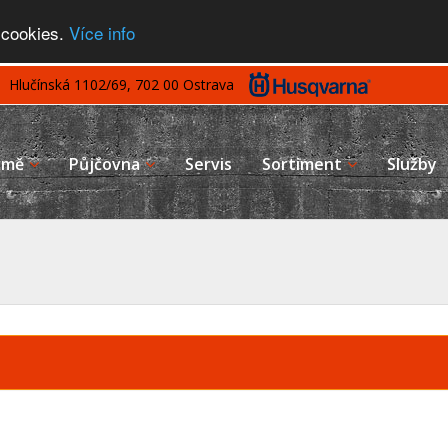
 cookies.
Více info
Hlučínská 1102/69, 702 00 Ostrava
rmě
Půjčovna
Servis
Sortiment
Služby