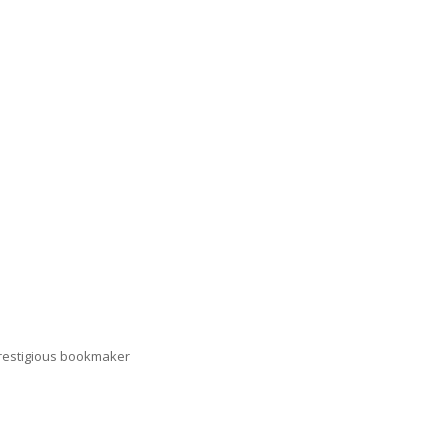
 prestigious bookmaker