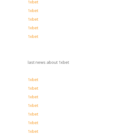
1xbet
1xbet
1xbet
1xbet
1xbet
last news about 1xbet
1xbet
1xbet
1xbet
1xbet
1xbet
1xbet
1xbet