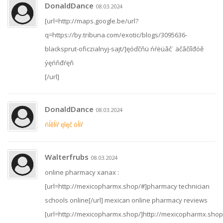
DonaldDance
08.03.2024
[url=http://maps.google.be/url?
q=https://by.tribuna.com/exotic/blogs/3095636-
blacksprut-oficzialnyj-sajt/]ęóďčňü ńŕëüâč˙ äčâčíîđóě
ýęńňđŕęň
[/url]
DonaldDance
08.03.2024
ńĺěĺíŕ ęîęč öĺíŕ
Walterfrubs
08.03.2024
online pharmacy xanax :
[url=http://mexicopharmx.shop/#]pharmacy technician
schools online[/url] mexican online pharmacy reviews
[url=http://mexicopharmx.shop/]http://mexicopharmx.shop[