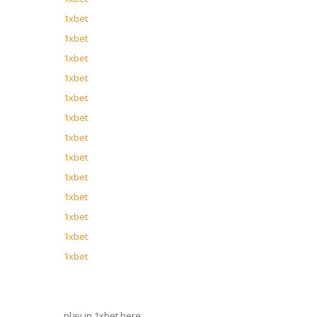
1xbet
1xbet
1xbet
1xbet
1xbet
1xbet
1xbet
1xbet
1xbet
1xbet
1xbet
1xbet
1xbet
play in 1xbet here