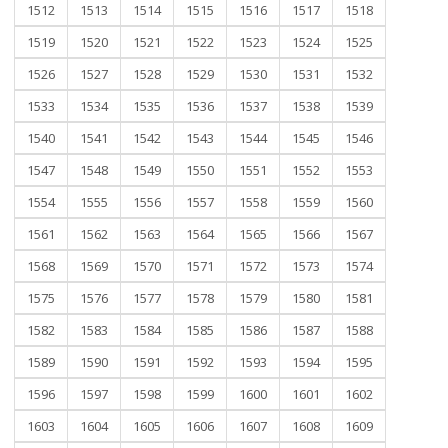
1512
1513
1514
1515
1516
1517
1518
1519
1520
1521
1522
1523
1524
1525
1526
1527
1528
1529
1530
1531
1532
1533
1534
1535
1536
1537
1538
1539
1540
1541
1542
1543
1544
1545
1546
1547
1548
1549
1550
1551
1552
1553
1554
1555
1556
1557
1558
1559
1560
1561
1562
1563
1564
1565
1566
1567
1568
1569
1570
1571
1572
1573
1574
1575
1576
1577
1578
1579
1580
1581
1582
1583
1584
1585
1586
1587
1588
1589
1590
1591
1592
1593
1594
1595
1596
1597
1598
1599
1600
1601
1602
1603
1604
1605
1606
1607
1608
1609