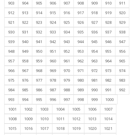
903
904
905
906
907
908
909
910
911
912
913
914
915
916
917
918
919
920
921
922
923
924
925
926
927
928
929
930
931
932
933
934
935
936
937
938
939
940
941
942
943
944
945
946
947
948
949
950
951
952
953
954
955
956
957
958
959
960
961
962
963
964
965
966
967
968
969
970
971
972
973
974
975
976
977
978
979
980
981
982
983
984
985
986
987
988
989
990
991
992
993
994
995
996
997
998
999
1000
1001
1002
1003
1004
1005
1006
1007
1008
1009
1010
1011
1012
1013
1014
1015
1016
1017
1018
1019
1020
1021