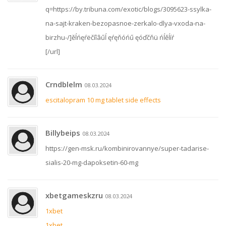
q=https://by.tribuna.com/exotic/blogs/3095623-ssylka-
na-sajt-kraken-bezopasnoe-zerkalo-dlya-vxoda-na-
birzhu-/]ěĺńęŕëčíîâűĺ ęŕęňóńű ęóďčňü ńĺěĺíŕ
[/url]
Crndblelm
08.03.2024
escitalopram 10 mg tablet side effects
Billybeips
08.03.2024
https://gen-msk.ru/kombinirovannye/super-tadarise-
sialis-20-mg-dapoksetin-60-mg
xbetgameskzru
08.03.2024
1xbet
1xbet