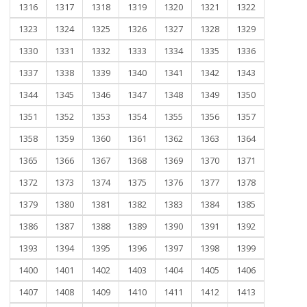
1316
1317
1318
1319
1320
1321
1322
1323
1324
1325
1326
1327
1328
1329
1330
1331
1332
1333
1334
1335
1336
1337
1338
1339
1340
1341
1342
1343
1344
1345
1346
1347
1348
1349
1350
1351
1352
1353
1354
1355
1356
1357
1358
1359
1360
1361
1362
1363
1364
1365
1366
1367
1368
1369
1370
1371
1372
1373
1374
1375
1376
1377
1378
1379
1380
1381
1382
1383
1384
1385
1386
1387
1388
1389
1390
1391
1392
1393
1394
1395
1396
1397
1398
1399
1400
1401
1402
1403
1404
1405
1406
1407
1408
1409
1410
1411
1412
1413