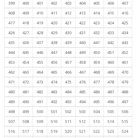
399
400
401
402
403
404
405
406
407
408
409
410
411
412
413
414
415
416
417
418
419
420
421
422
423
424
425
426
427
428
429
430
431
432
433
434
435
436
437
438
439
440
441
442
443
444
445
446
447
448
449
450
451
452
453
454
455
456
457
458
459
460
461
462
463
464
465
466
467
468
469
470
471
472
473
474
475
476
477
478
479
480
481
482
483
484
485
486
487
488
489
490
491
492
493
494
495
496
497
498
499
500
501
502
503
504
505
506
507
508
509
510
511
512
513
514
515
516
517
518
519
520
521
522
523
524