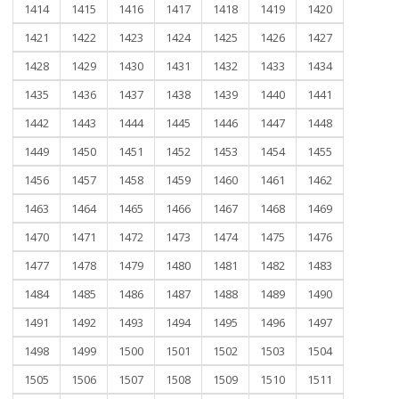
1414
1415
1416
1417
1418
1419
1420
1421
1422
1423
1424
1425
1426
1427
1428
1429
1430
1431
1432
1433
1434
1435
1436
1437
1438
1439
1440
1441
1442
1443
1444
1445
1446
1447
1448
1449
1450
1451
1452
1453
1454
1455
1456
1457
1458
1459
1460
1461
1462
1463
1464
1465
1466
1467
1468
1469
1470
1471
1472
1473
1474
1475
1476
1477
1478
1479
1480
1481
1482
1483
1484
1485
1486
1487
1488
1489
1490
1491
1492
1493
1494
1495
1496
1497
1498
1499
1500
1501
1502
1503
1504
1505
1506
1507
1508
1509
1510
1511