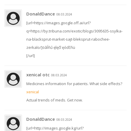
DonaldDance
08.03.2024
[url=https://images.google.off.ai/url?
q=https://by.tribuna.com/exotic/blogs/3095635-ssylka-
na-blacksprut-market-sajt-bleksprut-rabochee-
zerkalo/]öâĺňű ęîęčî ęóďčňü
[/url]
xenical otc
08.03.2024
Medicines information for patients. What side effects?
xenical
Actual trends of meds. Get now.
DonaldDance
08.03.2024
[url=http://images.google.kg/url?