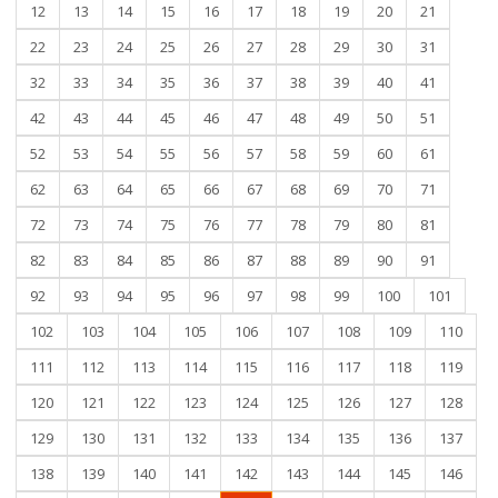
12
13
14
15
16
17
18
19
20
21
22
23
24
25
26
27
28
29
30
31
32
33
34
35
36
37
38
39
40
41
42
43
44
45
46
47
48
49
50
51
52
53
54
55
56
57
58
59
60
61
62
63
64
65
66
67
68
69
70
71
72
73
74
75
76
77
78
79
80
81
82
83
84
85
86
87
88
89
90
91
92
93
94
95
96
97
98
99
100
101
102
103
104
105
106
107
108
109
110
111
112
113
114
115
116
117
118
119
120
121
122
123
124
125
126
127
128
129
130
131
132
133
134
135
136
137
138
139
140
141
142
143
144
145
146