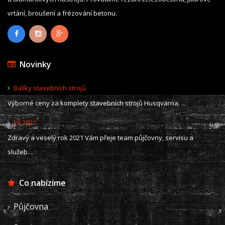
vrtání, broušení a frézování betonu.
Novinky
Balíky stavebních strojů
Výborné ceny za komplety stavebních strojů Husqvarna. ...
PF 2021
Zdravý a veselý rok 2021 Vám přeje team půjčovny, servisu a
služeb....
Co nabízíme
Půjčovna