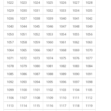
1022
1023
1024
1025
1026
1027
1028
1029
1030
1031
1032
1033
1034
1035
1036
1037
1038
1039
1040
1041
1042
1043
1044
1045
1046
1047
1048
1049
1050
1051
1052
1053
1054
1055
1056
1057
1058
1059
1060
1061
1062
1063
1064
1065
1066
1067
1068
1069
1070
1071
1072
1073
1074
1075
1076
1077
1078
1079
1080
1081
1082
1083
1084
1085
1086
1087
1088
1089
1090
1091
1092
1093
1094
1095
1096
1097
1098
1099
1100
1101
1102
1103
1104
1105
1106
1107
1108
1109
1110
1111
1112
1113
1114
1115
1116
1117
1118
1119