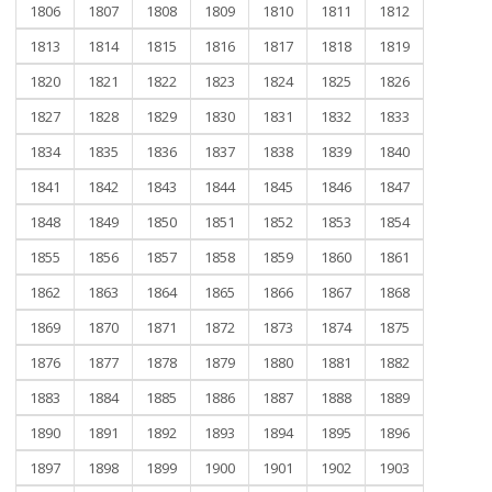
1806
1807
1808
1809
1810
1811
1812
1813
1814
1815
1816
1817
1818
1819
1820
1821
1822
1823
1824
1825
1826
1827
1828
1829
1830
1831
1832
1833
1834
1835
1836
1837
1838
1839
1840
1841
1842
1843
1844
1845
1846
1847
1848
1849
1850
1851
1852
1853
1854
1855
1856
1857
1858
1859
1860
1861
1862
1863
1864
1865
1866
1867
1868
1869
1870
1871
1872
1873
1874
1875
1876
1877
1878
1879
1880
1881
1882
1883
1884
1885
1886
1887
1888
1889
1890
1891
1892
1893
1894
1895
1896
1897
1898
1899
1900
1901
1902
1903