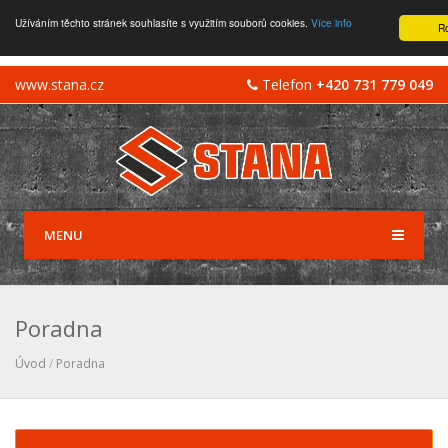
Užíváním těchto stránek souhlasíte s využitím souborů cookies.
Více info
R
www.stana.cz
Telefon
+420 731 779 049
MENU
Poradna
Úvod
/
Poradna