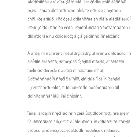
áĺçîďŕńíîńňü äë˙ ďîëüçîâŕňĺëĺé. Tor čńďîëüçóĺň ěíîćĺńňâî
óçëîâ, ÷ňîáű ďĺđĺíŕďđŕâčňü ńĺňĺâîé ňđŕôčę č ńęđűňü
čńňî÷íčę äŕííűő. Ýňč óçëű ďđĺäńňŕâë˙ţň ńîáîé äîáđîâîëüíűĺ
ęîěďüţňĺđű ďî âńĺěó ěčđó, ęîňîđűĺ ďîěîăŕţň îáđŕáŕňűâŕňü č
ďĺđĺíŕďđŕâë˙ňü číôîđěŕöčţ áĺç âîçěîćíîńňč îňńëĺćčâŕíč˙.
Â äŕđęíĺňĺ ěîćíî íŕéňč ńŕěűĺ đŕçíîîáđŕçíűĺ ńŕéňű č ńĺđâčńű: îň
číňĺđíĺň-ěŕăŕçčíîâ, ďđîäŕţůčő íĺçŕęîííűĺ ňîâŕđű, äî ôîđóěîâ
îáěĺíŕ číôîđěŕöčĺé č áëîăîâ ńî ńâîáîäíîé đĺ÷üţ.
Ďđčńóňńňâóĺň ňŕęćĺ č ęîíňĺíň, ęîňîđűé íĺ čěĺĺň íčęŕęîăî
íĺçŕęîííîăî őŕđŕęňĺđŕ, íî ďđĺäďî÷čňŕĺň ńóůĺńňâîâŕňü âíĺ
ďđîńňđŕíńňâŕ îáű÷íîăî číňĺđíĺňŕ.
Îäíŕęî, äŕđęíĺň ňŕęćĺ îáđĺňŕĺň çëîâĺůóţ đĺďóňŕöčţ, ňŕę ęŕę íŕ
íĺě ďđîčńőîäčň č íĺçŕęîííŕ˙ äĺ˙ňĺëüíîńňü. Îň ďđîäŕćč íŕđęîňčęîâ
č îđóćč˙ äî îđăŕíčçŕöčč ęčáĺđďđĺńňóďëĺíčé č ňîđăîâëč