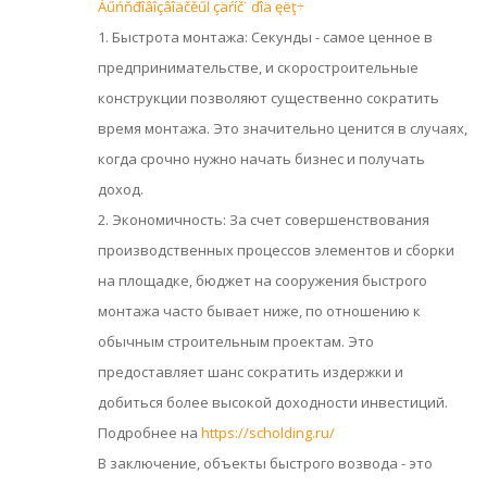
Áűńňđîâîçâîäčěűĺ çäŕíč˙ ďîä ęëţ÷
1. Быстрота монтажа: Секунды - самое ценное в
предпринимательстве, и скоростроительные
конструкции позволяют существенно сократить
время монтажа. Это значительно ценится в случаях,
когда срочно нужно начать бизнес и получать
доход.
2. Экономичность: За счет совершенствования
производственных процессов элементов и сборки
на площадке, бюджет на сооружения быстрого
монтажа часто бывает ниже, по отношению к
обычным строительным проектам. Это
предоставляет шанс сократить издержки и
добиться более высокой доходности инвестиций.
Подробнее на
https://scholding.ru/
В заключение, объекты быстрого возвода - это