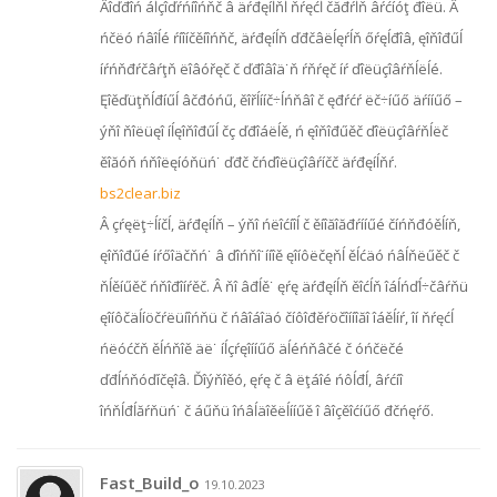
Âîďđîń áĺçîďŕńíîńňč â äŕđęíĺňĺ ňŕęćĺ čăđŕĺň âŕćíóţ đîëü. Â
ńčëó ńâîĺé ŕíîíčěíîńňč, äŕđęíĺň ďđčâëĺęŕĺň őŕęĺđîâ, ęîňîđűĺ
íŕńňđŕčâŕţň ëîâóřęč č ďđîâîä˙ň ŕňŕęč íŕ ďîëüçîâŕňĺëĺé.
Ęîěďüţňĺđíűĺ âčđóńű, ěîřĺííč÷ĺńňâî č ęđŕćŕ ëč÷íűő äŕííűő –
ýňî ňîëüęî íĺęîňîđűĺ čç ďđîáëĺě, ń ęîňîđűěč ďîëüçîâŕňĺëč
ěîăóň ńňîëęíóňüń˙ ďđč čńďîëüçîâŕíčč äŕđęíĺňŕ.
bs2clear.biz
Â çŕęëţ÷ĺíčĺ, äŕđęíĺň – ýňî ńëîćíîĺ č ěíîăîăđŕííűé číńňđóěĺíň,
ęîňîđűé íŕőîäčňń˙ â ďîńňî˙ííîě ęîíôëčęňĺ ěĺćäó ńâĺňëűěč č
ňĺěíűěč ńňîđîíŕěč. Â ňî âđĺě˙ ęŕę äŕđęíĺň ěîćĺň îáĺńďĺ÷čâŕňü
ęîíôčäĺíöčŕëüíîńňü č ńâîáîäó číôîđěŕöčîííîăî îáěĺíŕ, îí ňŕęćĺ
ńëóćčň ěĺńňîě äë˙ íĺçŕęîííűő äĺéńňâčé č óńčëčé
ďđĺńňóďíčęîâ. Ďîýňîěó, ęŕę č â ëţáîé ńôĺđĺ, âŕćíî
îńňĺđĺăŕňüń˙ č áűňü îńâĺäîěëĺííűě î âîçěîćíűő đčńęŕő.
Fast_Build_o
19.10.2023