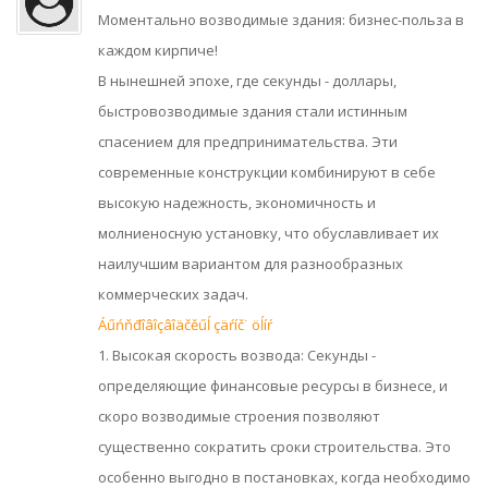
Моментально возводимые здания: бизнес-польза в
каждом кирпиче!
В нынешней эпохе, где секунды - доллары,
быстровозводимые здания стали истинным
спасением для предпринимательства. Эти
современные конструкции комбинируют в себе
высокую надежность, экономичность и
молниеносную установку, что обуславливает их
наилучшим вариантом для разнообразных
коммерческих задач.
Áűńňđîâîçâîäčěűĺ çäŕíč˙ öĺíŕ
1. Высокая скорость возвода: Секунды -
определяющие финансовые ресурсы в бизнесе, и
скоро возводимые строения позволяют
существенно сократить сроки строительства. Это
особенно выгодно в постановках, когда необходимо