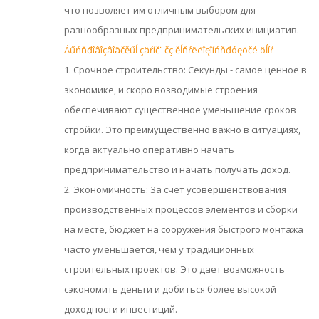
что позволяет им отличным выбором для
разнообразных предпринимательских инициатив.
Áűńňđîâîçâîäčěűĺ çäŕíč˙ čç ěĺňŕëëîęîíńňđóęöčé öĺíŕ
1. Срочное строительство: Секунды - самое ценное в
экономике, и скоро возводимые строения
обеспечивают существенное уменьшение сроков
стройки. Это преимущественно важно в ситуациях,
когда актуально оперативно начать
предпринимательство и начать получать доход.
2. Экономичность: За счет усовершенствования
производственных процессов элементов и сборки
на месте, бюджет на сооружения быстрого монтажа
часто уменьшается, чем у традиционных
строительных проектов. Это дает возможность
сэкономить деньги и добиться более высокой
доходности инвестиций.