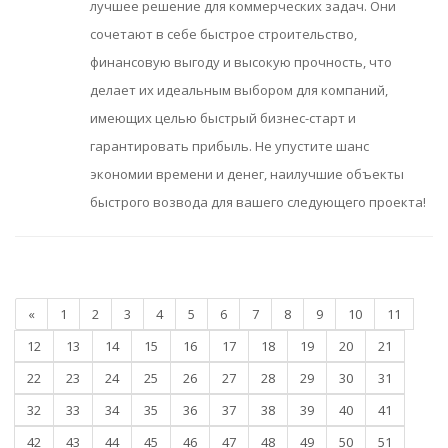
лучшее решение для коммерческих задач. Они
сочетают в себе быстрое строительство,
финансовую выгоду и высокую прочность, что
делает их идеальным выбором для компаний,
имеющих целью быстрый бизнес-старт и
гарантировать прибыль. Не упустите шанс
экономии времени и денег, наилучшие объекты
быстрого возвода для вашего следующего проекта!
«
1
2
3
4
5
6
7
8
9
10
11
12
13
14
15
16
17
18
19
20
21
22
23
24
25
26
27
28
29
30
31
32
33
34
35
36
37
38
39
40
41
42
43
44
45
46
47
48
49
50
51