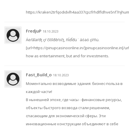
https://kraken2trfqodidvlh4aa337cpzfrhdlfldhve5nf7njhu
FredjuP
18.10.2023
Áëŕăîäŕđţ çŕ číôîđěŕöčţ, ňĺďĺđü ˙ áóäó çíŕňü.
[url=https://pinupcasinoonline.in/]pinupcasinoonline.in[/url
how as entertainment, but and for investments.
Fast_Build_o
18.10.2023
Моментально возводимые здания: бизнес-польза в
каждой части!
В нынешней эпохе, где часы - финансовые ресурсы,
объекты быстрого возвода стали решением,
спасающим для экономической сферы. Эти
инновационные конструкции объединяют в себе