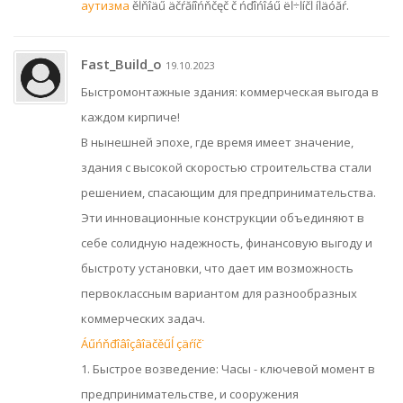
аутизма
ěĺňîäű äčŕăíîńňčęč č ńďîńîáű ëĺ÷ĺíčĺ íĺäóăŕ.
Fast_Build_o
19.10.2023
Быстромонтажные здания: коммерческая выгода в
каждом кирпиче!
В нынешней эпохе, где время имеет значение,
здания с высокой скоростью строительства стали
решением, спасающим для предпринимательства.
Эти инновационные конструкции объединяют в
себе солидную надежность, финансовую выгоду и
быстроту установки, что дает им возможность
первоклассным вариантом для разнообразных
коммерческих задач.
Áűńňđîâîçâîäčěűĺ çäŕíč˙
1. Быстрое возведение: Часы - ключевой момент в
предпринимательстве, и сооружения