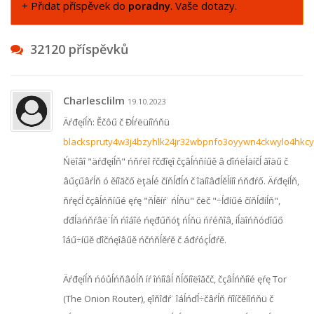
+ Přidat příspěvek do
poradny
. Vaše dotazy.
32120 příspěvků
Charlesclilm
19.10.2023
Äŕđęíĺň: Ěčôű č Đĺŕëüíîńňü
blackspruty4w3j4bzyhlk24jr32wbpnfo3oyywn4ckwylo4hkcy
Ńëîâî "äŕđęíĺň" ńňŕëî řčđîęî čçâĺńňíűě â ďîńëĺäíčĺ ăîäű č
âűçűâŕĺň ó ěíîăčő ëţäĺé číňĺđĺń č îäíîâđĺěĺííî ńňđŕő. Äŕđęíĺň,
ňŕęćĺ čçâĺńňíűé ęŕę "ňĺěíŕ˙ ńĺňü" čëč "÷ĺđíűé číňĺđíĺň",
ďđĺäńňŕâë˙ĺň ńîáîé ńęđűňóţ ńĺňü ńŕéňîâ, íĺäîńňóďíűő
îáű÷íűě ďîčńęîâűě ńčńňĺěŕě č áđŕóçĺđŕě.
Äŕđęíĺň ńóůĺńňâóĺň íŕ îńíîâĺ ňĺőíîëîăčč, čçâĺńňíîé ęŕę Tor
(The Onion Router), ęîňîđŕ˙ îáĺńďĺ÷čâŕĺň ŕíîíčěíîńňü č