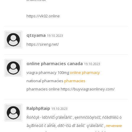
https://vk02.online
qtsyama
19.10.2023
https://sireng.net/
online pharmacies canada
19.10.2023
viagra pharmacy 100mg
online pharmacy
national pharmacies
pharmacies
pharmacies online https://buyviagraonliney.com/
RalphpRaip
19.10.2023
Ŕóňčçě - îďčńŕíčĺ çŕáîëĺâŕíč˙, ęëŕńńčôčęŕöčč, ńčěďňîěű ó
âçđîńëűő č äĺňĺé, ďđč÷číű ďî˙âëĺíč˙ çŕáîëĺâŕíč˙,
лечение