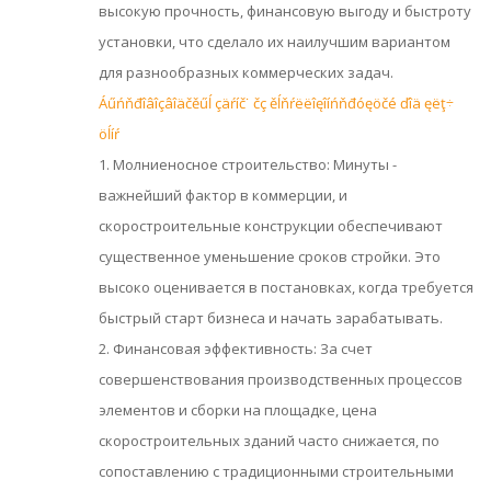
высокую прочность, финансовую выгоду и быстроту
установки, что сделало их наилучшим вариантом
для разнообразных коммерческих задач.
Áűńňđîâîçâîäčěűĺ çäŕíč˙ čç ěĺňŕëëîęîíńňđóęöčé ďîä ęëţ÷
öĺíŕ
1. Молниеносное строительство: Минуты -
важнейший фактор в коммерции, и
скоростроительные конструкции обеспечивают
существенное уменьшение сроков стройки. Это
высоко оценивается в постановках, когда требуется
быстрый старт бизнеса и начать зарабатывать.
2. Финансовая эффективность: За счет
совершенствования производственных процессов
элементов и сборки на площадке, цена
скоростроительных зданий часто снижается, по
сопоставлению с традиционными строительными