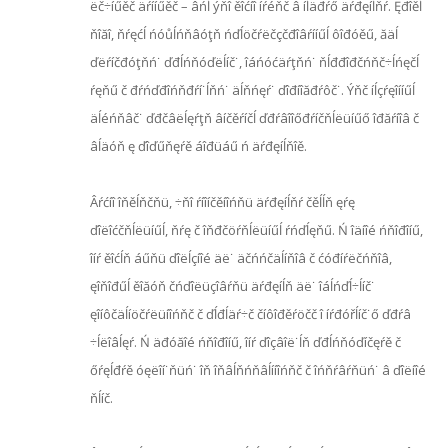
ëč÷íűěč äŕííűěč – âńĺ ýňî ěîćíî íŕéňč â íĺäđŕő äŕđęíĺňŕ. Ęđîěĺ
ňîăî, ňŕęćĺ ńóůĺńňâóţň ńďĺöčŕëčçčđîâŕííűĺ ôîđóěű, ăäĺ
ďëŕíčđóţňń˙ ďđĺńňóďëĺíč˙, îáńóćäŕţňń˙ ňĺđđîđčńňč÷ĺńęčĺ
ŕęňű č đŕńďđîńňđŕí˙ĺňń˙ äĺňńęŕ˙ ďîđíîăđŕôč˙. Ýňč íĺçŕęîííűĺ
äĺéńňâč˙ ďđčâëĺęŕţň âíčěŕíčĺ ďđŕâîîőđŕíčňĺëüíűő îđăŕíîâ č
âĺäóň ę ďîďűňęŕě áîđüáű ń äŕđęíĺňîě.
Âŕćíî îňěĺňčňü, ÷ňî ŕíîíčěíîńňü äŕđęíĺňŕ čěĺĺň ęŕę
ďîëîćčňĺëüíűĺ, ňŕę č îňđčöŕňĺëüíűĺ ŕńďĺęňű. Ń îäíîé ńňîđîíű,
îíŕ ěîćĺň áűňü ďîëĺçíîé äë˙ äčńńčäĺíňîâ č ćóđíŕëčńňîâ,
ęîňîđűĺ ěîăóň čńďîëüçîâŕňü äŕđęíĺň äë˙ îáĺńďĺ÷ĺíč˙
ęîíôčäĺíöčŕëüíîńňč č ďĺđĺäŕ÷č číôîđěŕöčč î íŕđóřĺíč˙ő ďđŕâ
÷ĺëîâĺęŕ. Ń äđóăîé ńňîđîíű, îíŕ ďîçâîë˙ĺň ďđĺńňóďíčęŕě č
őŕęĺđŕě óęëîí˙ňüń˙ îň îňâĺňńňâĺííîńňč č îńňŕâŕňüń˙ â ďîëíîé
ňĺíč.