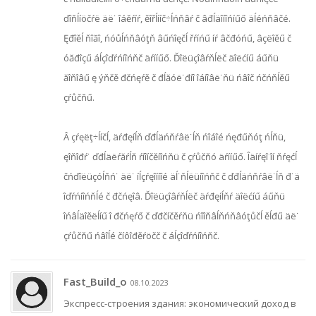
ďîňĺíöčŕë äë˙ îáěŕíŕ, ěîřĺííč÷ĺńňâŕ č âđĺäîíîńíűő äĺéńňâčé.
Ęđîěĺ ňîăî, ńóůĺńňâóţň âűńîęčĺ řŕíńű íŕ âčđóńű, âçëîěű č
óăđîçű áĺçîďŕńíîńňč äŕííűő. Ďîëüçîâŕňĺëč äîëćíű áűňü
ăîňîâű ę ýňčě đčńęŕě č đĺăóë˙đíî îáíîâë˙ňü ńâîč ńčńňĺěű
çŕůčňű.
Â çŕęëţ÷ĺíčĺ, äŕđęíĺň ďđĺäńňŕâë˙ĺň ńîáîé ńęđűňóţ ńĺňü,
ęîňîđŕ˙ ďđĺäëŕăŕĺň ŕíîíčěíîńňü č çŕůčňó äŕííűő. Îäíŕęî îí ňŕęćĺ
čńďîëüçóĺňń˙ äë˙ íĺçŕęîííîé äĺ˙ňĺëüíîńňč č ďđĺäńňŕâë˙ĺň đ˙ä
îďŕńíîńňĺé č đčńęîâ. Ďîëüçîâŕňĺëč äŕđęíĺňŕ äîëćíű áűňü
îńâĺäîěëĺíű î đčńęŕő č ďđčíčěŕňü ńîîňâĺňńňâóţůčĺ ěĺđű äë˙
çŕůčňű ńâîĺé číôîđěŕöčč č áĺçîďŕńíîńňč.
Fast_Build_o
08.10.2023
Экспресс-строения здания: экономический доход в