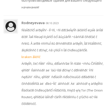
быстровозводимые здания для вашего следующего
начинания!
Rodneyevava
08.10.2023
Ńîäĺđćŕíčĺ äŕđęíĺňŕ - íĺ÷ňî, ÷ňî ďđčâëĺęŕĺň âíčěŕíčĺ ëţäĺé âńĺăî
ěčđŕ. Îäíî ňîëüęî íŕçâŕíčĺ óćĺ âűçűâŕĺň ÷óâńňâî číňđčăč č
ňŕéíű. Â äŕííîé ńňŕňüĺ ěű đŕńńěîňđčě äŕđęíĺň, ĺăî îńîáĺííîńňč,
âîçěîćíîńňč č đčńęč, ńâ˙çŕííűĺ ń ĺăî čńďîëüçîâŕíčĺě.
kraken âîéňč
Äŕđęíĺň, čëč ňĺěíŕ˙ ńĺňü, ďđĺäńňŕâë˙ĺň ńîáîé ÷ŕńňü Číňĺđíĺňŕ,
ęîňîđŕ˙ íĺäîńňóďíŕ äë˙ îáű÷íîăî ďîčńęŕ č ďđîńěîňđŕ. Ýňî
ńęđűňŕ˙ ńĺňü, ęîňîđŕ˙ ňđĺáóĺň ńďĺöčŕëüíűő ďđîăđŕěě č
číńňđóěĺíňîâ äë˙ ďîëó÷ĺíč˙ äîńňóďŕ. Äë˙ äîńňóďŕ ę äŕđęíĺňó
íĺîáőîäčěî čńďîëüçîâŕíčĺ ńĺđâčńîâ, ňŕęčő ęŕę Tor (The Onion
Router), ęîňîđűé îáĺńďĺ÷čâŕĺň ŕíîíčěíîńňü č çŕůčňó ëč÷íîé
číôîđěŕöčč.