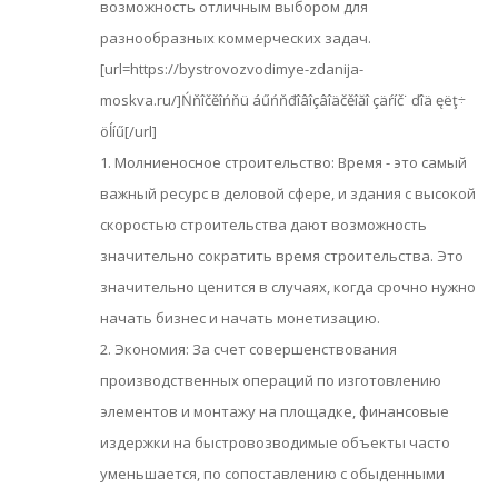
возможность отличным выбором для
разнообразных коммерческих задач.
[url=https://bystrovozvodimye-zdanija-
moskva.ru/]Ńňîčěîńňü áűńňđîâîçâîäčěîăî çäŕíč˙ ďîä ęëţ÷
öĺíű[/url]
1. Молниеносное строительство: Время - это самый
важный ресурс в деловой сфере, и здания с высокой
скоростью строительства дают возможность
значительно сократить время строительства. Это
значительно ценится в случаях, когда срочно нужно
начать бизнес и начать монетизацию.
2. Экономия: За счет совершенствования
производственных операций по изготовлению
элементов и монтажу на площадке, финансовые
издержки на быстровозводимые объекты часто
уменьшается, по сопоставлению с обыденными