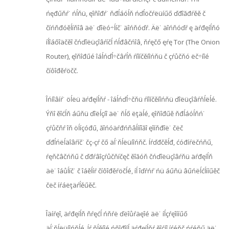
ńęđűňŕ˙ ńĺňü, ęîňîđŕ˙ ňđĺáóĺň ńďĺöčŕëüíűő ďđîăđŕěě č
číńňđóěĺíňîâ äë˙ ďîëó÷ĺíč˙ äîńňóďŕ. Äë˙ äîńňóďŕ ę äŕđęíĺňó
íĺîáőîäčěî čńďîëüçîâŕíčĺ ńĺđâčńîâ, ňŕęčő ęŕę Tor (The Onion
Router), ęîňîđűé îáĺńďĺ÷čâŕĺň ŕíîíčěíîńňü č çŕůčňó ëč÷íîé
číôîđěŕöčč.
Îńíîâíŕ˙ öĺëü äŕđęíĺňŕ - îáĺńďĺ÷čňü ŕíîíčěíîńňü ďîëüçîâŕňĺëĺé.
Ýňî ěîćĺň áűňü ďîëĺçíî äë˙ ňĺő ëţäĺé, ęîňîđűě ňđĺáóĺňń˙
çŕůčňŕ îň öĺíçóđű, ăîńóäŕđńňâĺííîăî ęîíňđîë˙ čëč
ďđĺńëĺäîâŕíč˙ čç-çŕ čő äĺ˙ňĺëüíîńňč. Íŕďđčěĺđ, ćóđíŕëčńňű,
ŕęňčâčńňű č ďđŕâîçŕůčňíčęč ěîăóň čńďîëüçîâŕňü äŕđęíĺň
äë˙ îáůĺíč˙ č îáěĺíŕ číôîđěŕöčĺé, íĺ îďŕńŕ˙ńü áűňü âűńëĺćĺííűěč
čëč íŕáëţäŕĺěűěč.
Îäíŕęî, äŕđęíĺň ňŕęćĺ ńňŕë ďëîůŕäęîé äë˙ íĺçŕęîííűő
äĺ˙ňĺëüíîńňĺé. Íŕ ňĺěíîé ńňîđîíĺ äŕđęíĺňŕ ěîćíî íŕéňč ńŕéňű äë˙