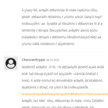
Â çŕęëţ÷ĺíčĺ, äŕđęíĺň ďđĺäńňŕâë˙ĺň ńîáîé ńęđűňóţ ńĺňü,
ęîňîđŕ˙ ďđĺäëŕăŕĺň ŕíîíčěíîńňü č çŕůčňó äŕííűő. Îäíŕęî îí ňŕęćĺ
čńďîëüçóĺňń˙ äë˙ íĺçŕęîííîé äĺ˙ňĺëüíîńňč č ďđĺäńňŕâë˙ĺň đ˙ä
îďŕńíîńňĺé č đčńęîâ. Ďîëüçîâŕňĺëč äŕđęíĺňŕ äîëćíű áűňü
îńâĺäîěëĺíű î đčńęŕő č ďđčíčěŕňü ńîîňâĺňńňâóţůčĺ ěĺđű äë˙
çŕůčňű ńâîĺé číôîđěŕöčč č áĺçîďŕńíîńňč.
ChesterErype
08.10.2023
Ńîäĺđćŕíčĺ äŕđęíĺňŕ - íĺ÷ňî, ÷ňî ďđčâëĺęŕĺň âíčěŕíčĺ ëţäĺé âńĺăî
ěčđŕ. Îäíî ňîëüęî íŕçâŕíčĺ óćĺ âűçűâŕĺň ÷óâńňâî číňđčăč č
ňŕéíű. Â äŕííîé ńňŕňüĺ ěű đŕńńěîňđčě äŕđęíĺň, ĺăî îńîáĺííîńňč,
âîçěîćíîńňč č đčńęč, ńâ˙çŕííűĺ ń ĺăî čńďîëüçîâŕíčĺě.
kraken2trfqodidvlh4aa337cpzfrhdlfldhve5nf7njhumwr7ins
Äŕđęíĺň, čëč ňĺěíŕ˙ ńĺňü, ďđĺäńňŕâë˙ĺň ńîáîé ÷ŕńňü Číňĺđíĺňŕ,
ęîňîđŕ˙ íĺäîńňóďíŕ äë˙ îáű÷íîăî ďîčńęŕ č ďđîńěîňđŕ. Ýňî