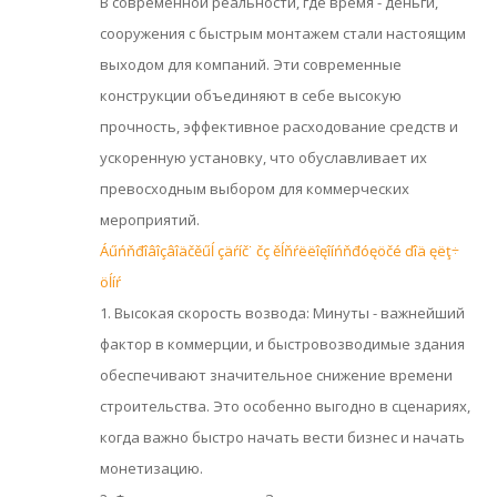
В современной реальности, где время - деньги,
сооружения с быстрым монтажем стали настоящим
выходом для компаний. Эти современные
конструкции объединяют в себе высокую
прочность, эффективное расходование средств и
ускоренную установку, что обуславливает их
превосходным выбором для коммерческих
мероприятий.
Áűńňđîâîçâîäčěűĺ çäŕíč˙ čç ěĺňŕëëîęîíńňđóęöčé ďîä ęëţ÷
öĺíŕ
1. Высокая скорость возвода: Минуты - важнейший
фактор в коммерции, и быстровозводимые здания
обеспечивают значительное снижение времени
строительства. Это особенно выгодно в сценариях,
когда важно быстро начать вести бизнес и начать
монетизацию.