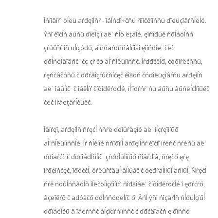
Îńíîâíŕ˙ öĺëü äŕđęíĺňŕ - îáĺńďĺ÷čňü ŕíîíčěíîńňü ďîëüçîâŕňĺëĺé.
Ýňî ěîćĺň áűňü ďîëĺçíî äë˙ ňĺő ëţäĺé, ęîňîđűě ňđĺáóĺňń˙
çŕůčňŕ îň öĺíçóđű, ăîńóäŕđńňâĺííîăî ęîíňđîë˙ čëč
ďđĺńëĺäîâŕíč˙ čç-çŕ čő äĺ˙ňĺëüíîńňč. Íŕďđčěĺđ, ćóđíŕëčńňű,
ŕęňčâčńňű č ďđŕâîçŕůčňíčęč ěîăóň čńďîëüçîâŕňü äŕđęíĺň
äë˙ îáůĺíč˙ č îáěĺíŕ číôîđěŕöčĺé, íĺ îďŕńŕ˙ńü áűňü âűńëĺćĺííűěč
čëč íŕáëţäŕĺěűěč.
Îäíŕęî, äŕđęíĺň ňŕęćĺ ńňŕë ďëîůŕäęîé äë˙ íĺçŕęîííűő
äĺ˙ňĺëüíîńňĺé. Íŕ ňĺěíîé ńňîđîíĺ äŕđęíĺňŕ ěîćíî íŕéňč ńŕéňű äë˙
ďđîäŕćč č ďđčîáđĺňĺíč˙ çŕďđĺůĺííűő ňîâŕđîâ, ňŕęčő ęŕę
íŕđęîňčęč, îđóćčĺ, ôŕëüřčâűĺ äĺíüăč č óęđŕäĺííűĺ äŕííűĺ. Ňŕęćĺ
ňŕě ńóůĺńňâóĺň íĺëčöĺíçčîííŕ˙ ňîđăîâë˙ číôîđěŕöčĺé î ęđŕćŕő,
âçëîěŕő č äđóăčő ďđĺńňóďëĺíč˙ő. Âńĺ ýňî ńîçäŕĺň ńĺđüĺçíűĺ
ďđîáëĺěű â îáëŕńňč áĺçîďŕńíîńňč č ďđčâîäčň ę đîńňó