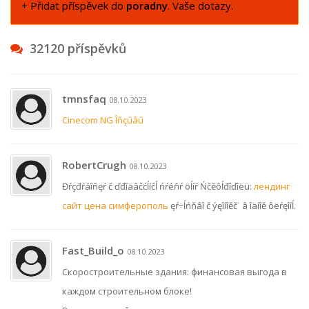
+ Přidat příspěvek do
poradny
. Vaše dotazy.
32120 příspěvků
tmnsfaq
08.10.2023
Cinecom NG Îňçűâű
RobertCrugh
08.10.2023
Đŕçđŕáîňęŕ č ďđîäâčćĺíčĺ ńŕéňŕ öĺíŕ Ńčěôĺđîďîëü:
лендинг
сайт цена симферополь
ęŕ÷ĺńňâî č ýęîíîěč˙ â îäíîě ôëŕęîíĺ.
Fast_Build_o
08.10.2023
Скоростроительные здания: финансовая выгода в
каждом строительном блоке!