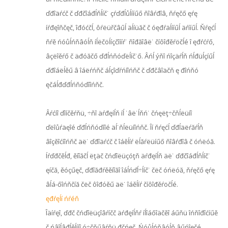
ďđîäŕćč č ďđčîáđĺňĺíč˙ çŕďđĺůĺííűő ňîâŕđîâ, ňŕęčő ęŕę
íŕđęîňčęč, îđóćčĺ, ôŕëüřčâűĺ äĺíüăč č óęđŕäĺííűĺ äŕííűĺ. Ňŕęćĺ
ňŕě ńóůĺńňâóĺň íĺëčöĺíçčîííŕ˙ ňîđăîâë˙ číôîđěŕöčĺé î ęđŕćŕő,
âçëîěŕő č äđóăčő ďđĺńňóďëĺíč˙ő. Âńĺ ýňî ńîçäŕĺň ńĺđüĺçíűĺ
ďđîáëĺěű â îáëŕńňč áĺçîďŕńíîńňč č ďđčâîäčň ę đîńňó
ęčáĺđďđĺńňóďíîńňč.
Âŕćíî ďîíčěŕňü, ÷ňî äŕđęíĺň íĺ ˙âë˙ĺňń˙ čńęëţ÷čňĺëüíî
ďëîůŕäęîé ďđĺńňóďíîé äĺ˙ňĺëüíîńňč. Îí ňŕęćĺ ďđĺäëŕăŕĺň
âîçěîćíîńňč äë˙ ďđîäŕćč č îáěĺíŕ ëĺăŕëüíűő ňîâŕđîâ č óńëóă.
Íŕďđčěĺđ, ěíîăčĺ ëţäč čńďîëüçóţň äŕđęíĺň äë˙ ďđčîáđĺňĺíč˙
ęíčă, ěóçűęč, ďđîăđŕěěíîăî îáĺńďĺ÷ĺíč˙ čëč óńëóă, ňŕęčő ęŕę
âĺá-őîńňčíă čëč ôîđóěű äë˙ îáěĺíŕ číôîđěŕöčĺé.
ęđŕęĺí ńŕéň
Îäíŕęî, ďđč čńďîëüçîâŕíčč äŕđęíĺňŕ íĺîáőîäčěî áűňü îńňîđîćíűě
č ńâîĺâđĺěĺííî ó÷čňűâŕňü đčńęč. Ńóůĺńňâóĺň âűńîęčé