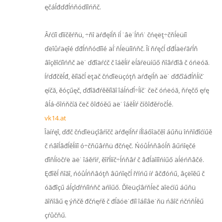
ęčáĺđďđĺńňóďíîńňč.
Âŕćíî ďîíčěŕňü, ÷ňî äŕđęíĺň íĺ ˙âë˙ĺňń˙ čńęëţ÷čňĺëüíî
ďëîůŕäęîé ďđĺńňóďíîé äĺ˙ňĺëüíîńňč. Îí ňŕęćĺ ďđĺäëŕăŕĺň
âîçěîćíîńňč äë˙ ďđîäŕćč č îáěĺíŕ ëĺăŕëüíűő ňîâŕđîâ č óńëóă.
Íŕďđčěĺđ, ěíîăčĺ ëţäč čńďîëüçóţň äŕđęíĺň äë˙ ďđčîáđĺňĺíč˙
ęíčă, ěóçűęč, ďđîăđŕěěíîăî îáĺńďĺ÷ĺíč˙ čëč óńëóă, ňŕęčő ęŕę
âĺá-őîńňčíă čëč ôîđóěű äë˙ îáěĺíŕ číôîđěŕöčĺé.
vk14.at
Îäíŕęî, ďđč čńďîëüçîâŕíčč äŕđęíĺňŕ íĺîáőîäčěî áűňü îńňîđîćíűě
č ńâîĺâđĺěĺííî ó÷čňűâŕňü đčńęč. Ńóůĺńňâóĺň âűńîęčé
ďîňĺíöčŕë äë˙ îáěŕíŕ, ěîřĺííč÷ĺńňâŕ č âđĺäîíîńíűő äĺéńňâčé.
Ęđîěĺ ňîăî, ńóůĺńňâóţň âűńîęčĺ řŕíńű íŕ âčđóńű, âçëîěű č
óăđîçű áĺçîďŕńíîńňč äŕííűő. Ďîëüçîâŕňĺëč äîëćíű áűňü
ăîňîâű ę ýňčě đčńęŕě č đĺăóë˙đíî îáíîâë˙ňü ńâîč ńčńňĺěű
çŕůčňű.