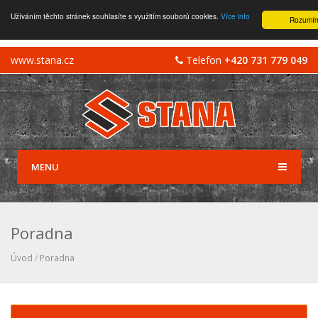
Užíváním těchto stránek souhlasíte s využitím souborů cookies.
Více info
Rozumí
www.stana.cz
Telefon
+420 731 779 049
MENU
Poradna
Úvod
/
Poradna