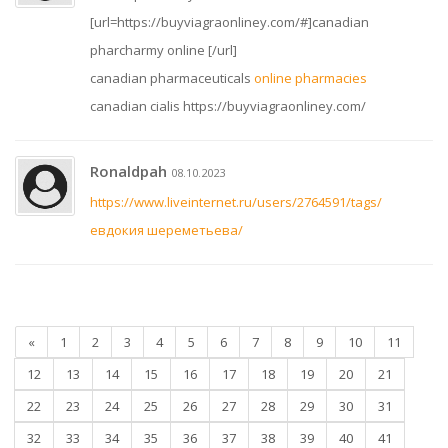
[url=https://buyviagraonliney.com/#]canadian
pharcharmy online [/url]
canadian pharmaceuticals
online pharmacies
canadian cialis https://buyviagraonliney.com/
Ronaldpah
08.10.2023
https://www.liveinternet.ru/users/2764591/tags/
евдокия шереметьева/
«
1
2
3
4
5
6
7
8
9
10
11
12
13
14
15
16
17
18
19
20
21
22
23
24
25
26
27
28
29
30
31
32
33
34
35
36
37
38
39
40
41