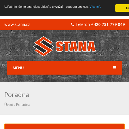
Užíváním těchto stránek souhlasíte s využitím souborů cookies.
Více info
R
www.stana.cz
Telefon
+420 731 779 049
MENU
Poradna
Úvod
/
Poradna