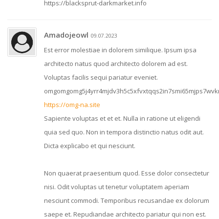
https://blacksprut-darkmarket.info
Amadojeowl
09.07.2023
Est error molestiae in dolorem similique. Ipsum ipsa
architecto natus quod architecto dolorem ad est.
Voluptas facilis sequi pariatur eveniet.
omgomgomg5j4yrr4mjdv3h5c5xfvxtqqs2in7smi65mjps7wv
https://omg-na.site
Sapiente voluptas et et et. Nulla in ratione ut eligendi
quia sed quo. Non in tempora distinctio natus odit aut.
Dicta explicabo et qui nesciunt.
Non quaerat praesentium quod. Esse dolor consectetur
nisi. Odit voluptas ut tenetur voluptatem aperiam
nesciunt commodi. Temporibus recusandae ex dolorum
saepe et. Repudiandae architecto pariatur qui non est.