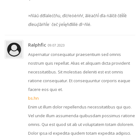
×ňîáű ďđîäîëćčňü, ďîćŕëóéńňŕ, âîéäčňĺ ďîä ńâîčě čěĺíĺě
ďîëüçîâŕňĺë˙ čëč ýëĺęňđîííîé ďî÷ňîé.
Ralphfic
09.07.2023
Aspernatur consequatur praesentium sed omnis
nostrum quis repellat. Alias et aliquam dicta provident
necessitatibus. Sit molestias deleniti est est omnis
ratione consequatur. Et consequuntur corporis eaque
facere eos quo et.
bs.hn
Enim ut illum dolor repellendus necessitatibus qui quo.
Vel unde illum assumenda quibusdam possimus ratione
omnis. Qui est quod sit ab ut voluptatem totam dolorem.
Dolor ipsa id expedita quidem totam expedita adipisci.