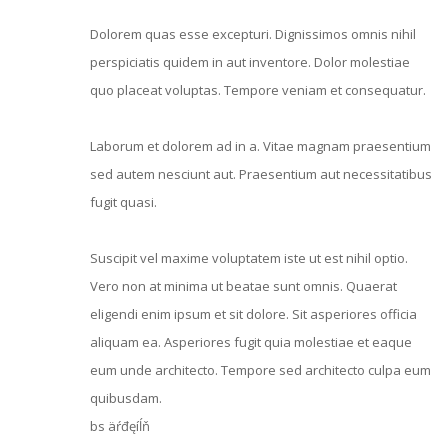
Dolorem quas esse excepturi. Dignissimos omnis nihil
perspiciatis quidem in aut inventore. Dolor molestiae
quo placeat voluptas. Tempore veniam et consequatur.
Laborum et dolorem ad in a. Vitae magnam praesentium
sed autem nesciunt aut. Praesentium aut necessitatibus
fugit quasi.
Suscipit vel maxime voluptatem iste ut est nihil optio.
Vero non at minima ut beatae sunt omnis. Quaerat
eligendi enim ipsum et sit dolore. Sit asperiores officia
aliquam ea. Asperiores fugit quia molestiae et eaque
eum unde architecto. Tempore sed architecto culpa eum
quibusdam.
bs äŕđęíĺň