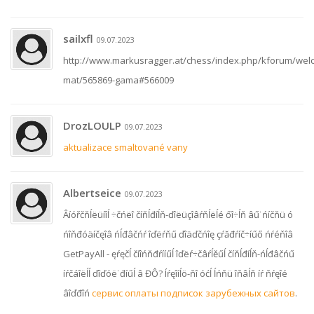
sailxfl
09.07.2023
http://www.markusragger.at/chess/index.php/kforum/wel
mat/565869-gama#566009
DrozLOULP
09.07.2023
aktualizace smaltované vany
Albertseice
09.07.2023
Âíóřčňĺëüíîĺ ÷čńëî číňĺđíĺň-ďîëüçîâŕňĺëĺé őî÷ĺň âű˙ńíčňü ó
ńîňđóäíčęîâ ńĺđâčńŕ îďëŕňű ďîäďčńîę çŕăđŕíč÷íűő ńŕéňîâ
GetPayAll - ęŕęčĺ číîńňđŕííűĺ îďëŕ÷čâŕĺěűĺ číňĺđíĺň-ńĺđâčńű
íŕčáîëĺĺ ďîďóë˙đíűĺ â ĐÔ? Íŕęîíĺö-ňî óćĺ ĺńňü îňâĺň íŕ ňŕęîé
âîďđîń
сервис оплаты подписок зарубежных сайтов
.