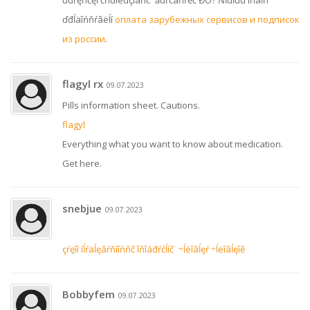
ďđŕęňčęĺ čńďîëüçîâŕíč˙ ăđŕćäŕíŕěč ĐÔ? Ňĺďĺđü îňâĺň
ďđĺäîńňŕâëĺí
оплата зарубежных сервисов и подписок
из россии
.
flagyl rx
09.07.2023
Pills information sheet. Cautions.
flagyl
Everything what you want to know about medication.
Get here.
snebjue
09.07.2023
çŕęîí íĺŕäĺęâŕňíîńňč îňîáđŕćĺíč˙ ÷ĺëîâĺęŕ ÷ĺëîâĺęîě
Bobbyfem
09.07.2023