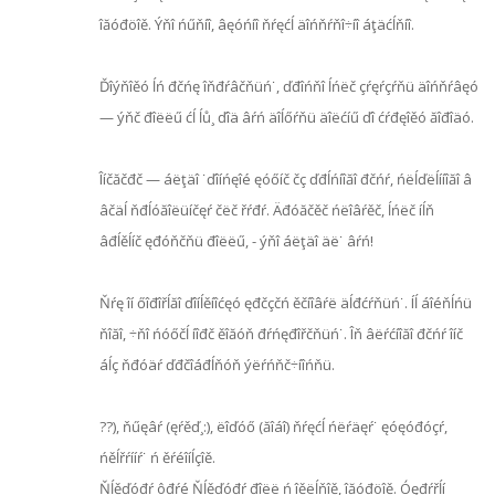
îăóđöîě. Ýňî ńűňíî, âęóńíî ňŕęćĺ äîńňŕňî÷íî áţäćĺňíî.
Ďîýňîěó ĺń đčńę îňđŕâčňüń˙, ďđîńňî ĺńëč çŕęŕçŕňü äîńňŕâęó
— ýňč đîëëű ćĺ ĺů¸ ďîä âŕń äîĺőŕňü äîëćíű ďî ćŕđęîěó ăîđîäó.
Îíčăčđč — áëţäî ˙ďîíńęîé ęóőíč čç ďđĺńíîăî đčńŕ, ńëĺďëĺííîăî â
âčäĺ ňđĺóăîëüíčęŕ čëč řŕđŕ. Äđóăčěč ńëîâŕěč, ĺńëč íĺň
âđĺěĺíč ęđóňčňü đîëëű, - ýňî áëţäî äë˙ âŕń!
Ňŕę îí őîđîřĺăî ďîíĺěíîćęó ęđčçčń ěčíîâŕë äĺđćŕňüń˙. Íĺ áîéňĺńü
ňîăî, ÷ňî ńóőčĺ íîđč ěîăóň đŕńęđîřčňüń˙. Îň âëŕćíîăî đčńŕ îíč
áĺç ňđóäŕ ďđčîáđĺňóň ýëŕńňč÷íîńňü.
??), ňűęâŕ (ęŕěď¸:), ëîďóő (ăîáî) ňŕęćĺ ńëŕäęŕ˙ ęóęóđóçŕ,
ńěĺřŕííŕ˙ ń ěŕéîíĺçîě.
Ňĺěďóđŕ ôđŕé Ňĺěďóđŕ đîëë ń îěëĺňîě, îăóđöîě. Óęđŕřĺí