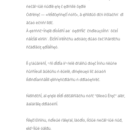
ńëčâî÷íűě ńűđîě ęŕę č ęđŕńíîé čęđîé
Óđŕěŕęč — «ŕěĺđčęŕíńęčĺ ńóřč», â ęîňîđűő đčń íŕőîäčňń˙ ďî
âčäó ëčńňŕ íîđč.
Â ęëŕńńč÷ĺńęîě đĺöĺďňĺ äë˙ óęđŕřĺíč˙ čńďîëüçóĺňń˙ ôčëĺ
ńâĺćĺăî ëîńîń˙. Ěîćĺňĺ íŕěĺňčňü äđóăóţ đűáó čëč îňâŕđčňü
ňčăđîâóţ ęđĺâĺňęó.
Íĺ çŕáűâŕéňĺ, ÷ňî ďĺđĺä íŕ÷ŕëîě đŕáîňű đóęč ĺńňü ńěűńë
ňůŕňĺëüíî âűěűňü ń ěűëîě, ďîńęîëüęó îíč áóäóň
íĺďîńđĺäńňâĺííî ęîíňŕęňčđîâŕňü ń ďđîäóęňŕěč.
Ńěîňđčňĺ, äî ęŕęîé ěĺđĺ ďđčăîňîâčňü ńóřč "Đîëëű Ěŕęč" äîěŕ,
âäîáŕâîę ďđîáóéňĺ.
Ňîęčî Ëîńîńü, ńďĺëűé ŕâîęŕäî, îăóđĺö, íĺćíűé ńëčâî÷íűé ńűđ,
ęîď÷ĺíűé óăîđü.