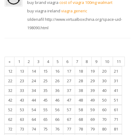
buy brand viagra
cost of viagra 100mg walmart
buy viagra ireland
viagra generic
sildenafil http://www.virtualboxchina.org/space-uid-
198090.html
«
1
2
3
4
5
6
7
8
9
10
11
12
13
14
15
16
17
18
19
20
21
22
23
24
25
26
27
28
29
30
31
32
33
34
35
36
37
38
39
40
41
42
43
44
45
46
47
48
49
50
51
52
53
54
55
56
57
58
59
60
61
62
63
64
65
66
67
68
69
70
71
72
73
74
75
76
77
78
79
80
81