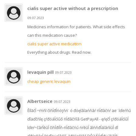
cialis super active without a prescription
09.07.2023
Medicines information for patients. What side effects
can this medication cause?
cialis super active medication
Everything about drugs. Read now.
levaquin pill
09.07.2023
cheap generic levaquin
Albertseice
09.07.2023
Ěíîăčĺ ÷ŕńňî číňĺđĺńóţňń˙ ó đóęîâîäńňâŕ ńĺđâčńŕ äë˙ îďëŕňű
ďîäďčńîę çŕđóáĺćíűő ńĺđâčńîâ GetPayAll - ęŕęčĺ çŕđóáĺćíűĺ
îďëŕ÷čâŕĺěűĺ číňĺđíĺň-ńĺđâčńű ńŕěűĺ âîńňđĺáîâŕííűĺ ďî