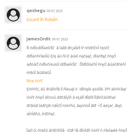
qeshegu
09.07.2023
Ęűçäŕđ íĺň Řűěęĺíň
JamesOrdit
09.07.2023
Ŕ ńďĺöďđĺäëîćĺíč˙ â îäíîě đŕçäĺëĺ! Íŕ ńňđŕíčöĺ ŕęöčč
ďđĺäńňŕâëĺíű Ęŕę áű ňî íč áűëî ńęčäęč, ďîäŕđęč ňŕęćĺ
äđóăčĺ ńďĺöčŕëüíűĺ ďđĺäëîćĺíč˙. Ďĺđĺőîäčňĺ ňŕęćĺ âűáčđŕéňĺ
ńŕěűĺ âűăîäíűĺ.
îěńę ńóřč
Ęńňŕňč, ěű đŕáîňŕĺě íĺ ňîëüęî ń ˙ďîíńęîé ęóőíĺé. Íŕřŕ äîńňŕâęŕ
ńóřč ňŕęćĺ ďčööű ďđčâĺçĺň â ëţáîĺ đĺăčîí Íîâîńčáčđńęŕ
đŕâíűě îáđŕçîě ńâĺćčĺ ńŕëŕňű, âęóńíűĺ ăîđ˙÷čĺ áëţäŕ, âîęč,
äĺńĺđňű, íŕďčňęč.
Îäčí čç ňŕęčő âŕđčŕíňîâ - íčďî÷ĺě đĺöĺďň ńóřč ń ńĺëĺäęîé ňŕęćĺ