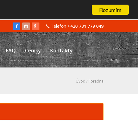
Rozumím
Telefon
+420 731 779 049
FAQ
Ceníky
Kontakty
Úvod
/
Poradna