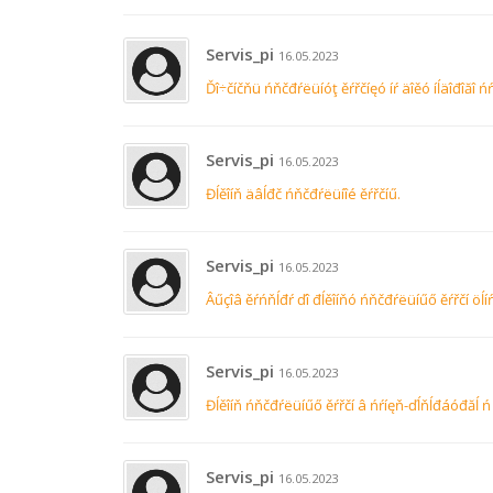
Servis_pi
16.05.2023
Ďî÷číčňü ńňčđŕëüíóţ ěŕřčíęó íŕ äîěó íĺäîđîăî 
Servis_pi
16.05.2023
Đĺěîíň äâĺđč ńňčđŕëüíîé ěŕřčíű.
Servis_pi
16.05.2023
Âűçîâ ěŕńňĺđŕ ďî đĺěîíňó ńňčđŕëüíűő ěŕřčí öĺíŕ
Servis_pi
16.05.2023
Đĺěîíň ńňčđŕëüíűő ěŕřčí â ńŕíęň-ďĺňĺđáóđăĺ ń
Servis_pi
16.05.2023