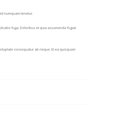
quid numquam tenetur.
xplicabo fuga. Doloribus et quia assumenda fugiat
am voluptate consequatur ab neque. Et ea quisquam