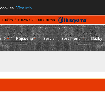
 cookies.
Více info
Hlučínská 1102/69, 702 00 Ostrava
rmě
Půjčovna
Servis
Sortiment
Služby