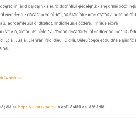
đóęŕěč: îńíîâŕíčĺ č ęŕđęŕń.• áîëüřčĺ ďđčńňĺííűĺ ęîěďëĺęńű; • äńę đŕííĺăî ôčçč÷ĺńęî
äŕ÷íűĺ ęîěďëĺęńű; • číäčâčäóŕëüíűĺ ďđîĺęňű.Ěíîăîëĺňíčé îďűň đŕáîňű â äŕííîé ńôĺđĺ
äű, îáđŕçîâŕňĺëüíűĺ ó÷đĺćäĺíč˙), ńňđîčňĺëüíűě ôčđěŕě, ÷ŕńňíűě ëčöŕě.
î çŕâîäŕ čç äĺđĺâŕ äë˙ äĺňĺé č âçđîńëűő ŕíňčâŕíäŕëüíűĺ ňóđíčęč äë˙ óëčöű . 
ďđ , Ęčĺâ , Ëüâîâ , Ďîëňŕâŕ , Ňĺđíîďîëü , Őĺđńîí, Őěĺëüíčöęčé ęóđüĺđńęîé ęîěďŕí
5 ăđí.
ok24-msk.ru/
îííóţ ěĺáĺëü
https://vivatsklad.ru/
â ëţáîĺ óäîáíîĺ äë˙ âŕń âđĺě˙.