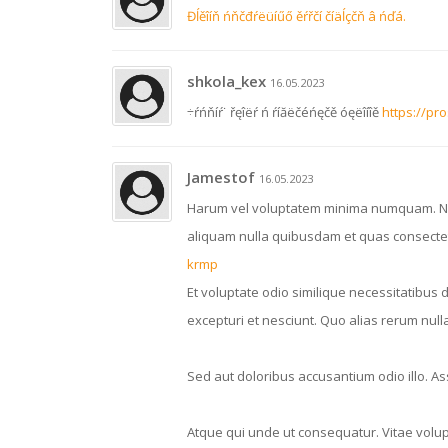
Đĺěîíň ńňčđŕëüíűő ěŕřčí číäĺçčň â ńďá.
shkola_kex
16.05.2023
÷ŕńňíŕ˙ řęîëŕ ń ŕíăëčéńęčě óęëîíîě
https://pr
Jamestof
16.05.2023
Harum vel voluptatem minima numquam. Nos
aliquam nulla quibusdam et quas consecte
krmp
Et voluptate odio similique necessitatibus
excepturi et nesciunt. Quo alias rerum nul
Sed aut doloribus accusantium odio illo. 
Atque qui unde ut consequatur. Vitae volupt