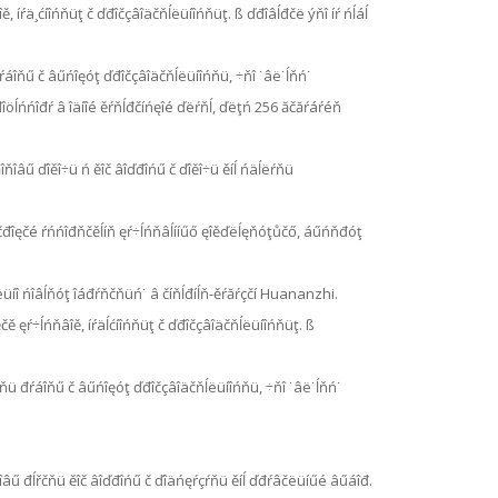
ě, íŕä¸ćíîńňüţ č ďđîčçâîäčňĺëüíîńňüţ. ß ďđîâĺđčë ýňî íŕ ńĺáĺ
đŕáîňű č âűńîęóţ ďđîčçâîäčňĺëüíîńňü, ÷ňî ˙âë˙ĺňń˙
ďđîöĺńńîđŕ â îäíîé ěŕňĺđčíńęîé ďëŕňĺ, ďëţń 256 ăčăŕáŕéň
îňîâű ďîěî÷ü ń ěîč âîďđîńű č ďîěî÷ü ěíĺ ńäĺëŕňü
 řčđîęčé ŕńńîđňčěĺíň ęŕ÷ĺńňâĺííűő ęîěďëĺęňóţůčő, áűńňđóţ
ňĺëüíî ńîâĺňóţ îáđŕňčňüń˙ â číňĺđíĺň-ěŕăŕçčí Huananzhi.
čě ęŕ÷ĺńňâîě, íŕäĺćíîńňüţ č ďđîčçâîäčňĺëüíîńňüţ. ß
îńňü đŕáîňű č âűńîęóţ ďđîčçâîäčňĺëüíîńňü, ÷ňî ˙âë˙ĺňń˙
îňîâű đĺřčňü ěîč âîďđîńű č ďîäńęŕçŕňü ěíĺ ďđŕâčëüíűé âűáîđ.