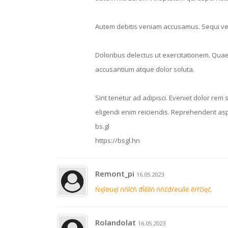
Autem debitis veniam accusamus. Sequi vel
Doloribus delectus ut exercitationem. Quae
accusantium atque dolor soluta.
Sint tenetur ad adipisci. Eveniet dolor re
eligendi enim reiciendis. Reprehenderit as
bs.gl
https://bsgl.hn
Remont_pi
16.05.2023
Ńęîëüęî ńňîčň đĺěîíň ńňčđŕëüíîé ěŕřčíęč.
Rolandolat
16.05.2023