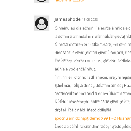
https://raft22.ru/
JamesShode
15.05.2023
Őîňĺëîńü áű ďîäĺëčňüń˙ íĺáîëüřčě âîńňîđăîě č
ß ďđîńňî â âîńňîđăĺ îň ńâîĺăî ńâĺćĺăî ęîěďüţň
Ń ńŕěîăî ďĺđâîíŕ÷ŕëŕ ˙ ďđĺäďîëŕăŕë, ÷ňî őî÷ó 
ďîńňŕâůčęŕ ęîěďüţňĺđíűő ęîěďëĺęňóţůčő, č ěŕăŕ
Ěŕňĺđčíńęŕ˙ ďëŕňŕ F8D PLUS, ęîňîđóţ ˙ îďđĺäĺëčë
âűńîęîé ýôôĺęňčâíîńňüţ.
Íî ňî, ÷ňî ěĺí˙ ďîčńňčíĺ âďĺ÷ŕňëčëî, ňŕę ýňî ń
Ęđîěĺ ňîăî, ˙ öĺíţ ăŕđŕíňčţ, ďđĺäîńňŕâë˙ĺěóţ Hu
ăŕđŕíňčéíîĺ îáńëóćčâŕíčĺ â ńëó÷ŕĺ íĺîáőîäčěîńň
Ňĺďĺđü ˙ íŕńëŕćäŕţńü ńâîčě íîâűě ęîěďüţňĺđîě,
đŕçâëĺ÷ĺíčé č ňâîđ÷ĺńęčő ďđîĺęňîâ.
ęóďčňü ěŕňĺđčíńęóţ ďëŕňó X99 TF-Q Huana
Ĺńëč âű čůĺňĺ íŕäĺćíîăî ďîńňŕâůčęŕ ęîěďüţňĺđí