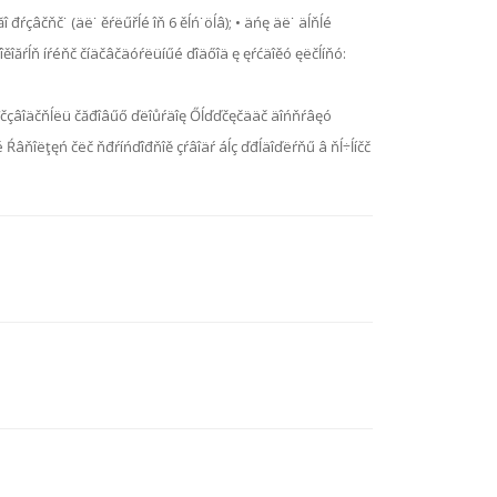
ăî đŕçâčňč˙ (äë˙ ěŕëűřĺé îň 6 ěĺń˙öĺâ); • äńę äë˙ äĺňĺé
 ďîěîăŕĺň íŕéňč číäčâčäóŕëüíűé ďîäőîä ę ęŕćäîěó ęëčĺíňó:
Ďđîčçâîäčňĺëü čăđîâűő ďëîůŕäîę Őĺďďčęčääč äîńňŕâęó
čĺé Ŕâňîëţęń čëč ňđŕíńďîđňîě çŕâîäŕ áĺç ďđĺäîďëŕňű â ňĺ÷ĺíčč