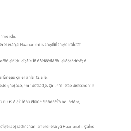
÷ŕňëĺíčĺě.
ŕéí-ěŕăŕçčí Huananzhi. ß čńęđĺííĺ čńęŕë íŕäĺćíîăî
˙ ďëŕňŕ, ęîňîđŕ˙ ďîçâîë˙ĺň ńôîđěčđîâŕňü ęîíôčăóđŕöčţ ń
î Ěîńęâű çŕí˙ëŕ âńĺăî 12 äíĺé.
ěďëĺęňóţůčő, ÷ňî ˙ ďđčîáđ¸ë. Çíŕ˙, ÷ňî ˙ ěîăó ďîëîćčňüń˙ íŕ
8D PLUS ó ěĺí˙ ĺńňü ěîůíűé číńňđóěĺíň äë˙ ňđóäŕ,
ü đĺęîěĺíäóţ îáđŕňčňüń˙ â îíëŕéí-ěŕăŕçčí Huananzhi. Çäĺńü