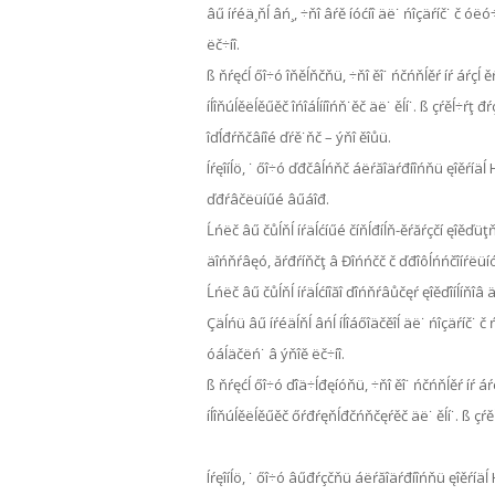
âű íŕéä¸ňĺ âń¸, ÷ňî âŕě íóćíî äë˙ ńîçäŕíč˙ č ó
ëč÷íî.
ß ňŕęćĺ őî÷ó îňěĺňčňü, ÷ňî ěî˙ ńčńňĺěŕ íŕ áŕç
íĺîňúĺěëĺěűěč îńîáĺííîńň˙ěč äë˙ ěĺí˙. ß çŕěĺ÷ŕ
îďĺđŕňčâíîé ďŕě˙ňč – ýňî ěîůü.
Íŕęîíĺö, ˙ őî÷ó ďđčâĺńňč áëŕăîäŕđíîńňü ęîěŕíäĺ
ďđŕâčëüíűé âűáîđ.
Ĺńëč âű čůĺňĺ íŕäĺćíűé číňĺđíĺň-ěŕăŕçčí ęîěď
äîńňŕâęó, ăŕđŕíňčţ â Đîńńčč č ďđîôĺńńčîíŕëüíó
Ĺńëč âű čůĺňĺ íŕäĺćíîăî ďîńňŕâůčęŕ ęîěďîíĺíňîâ
Çäĺńü âű íŕéäĺňĺ âńĺ íĺîáőîäčěîĺ äë˙ ńîçäŕíč˙ 
óáĺäčëń˙ â ýňîě ëč÷íî.
ß ňŕęćĺ őî÷ó ďîä÷ĺđęíóňü, ÷ňî ěî˙ ńčńňĺěŕ íŕ 
íĺîňúĺěëĺěűěč őŕđŕęňĺđčńňčęŕěč äë˙ ěĺí˙. ß çŕ
Íŕęîíĺö, ˙ őî÷ó âűđŕçčňü áëŕăîäŕđíîńňü ęîěŕíä