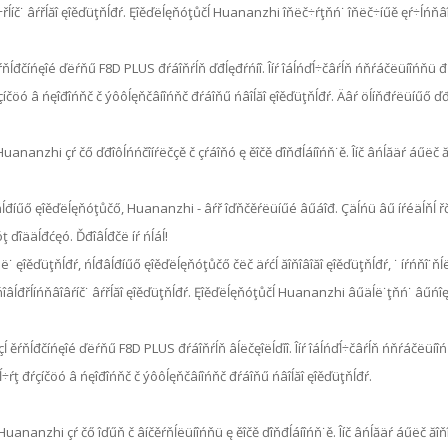
ëó÷řĺíč˙ âŕřĺăî ęîěďüţňĺđŕ. Ęîěďëĺęňóţůčĺ Huananzhi îňëč÷ŕţňń˙ îňëč÷íűě ęŕ÷ĺńňâî
ĺ ěŕňĺđčíńęîé ďëŕňű F8D PLUS đŕáîňŕĺň ďđĺęđŕńíî. Îíŕ îáĺńďĺ÷čâŕĺň ńňŕáčëüíîńňü 
ţ đŕçíčöó â ńęîđîńňč č ýôôĺęňčâíîńňč đŕáîňű ńâîĺăî ęîěďüţňĺđŕ. Äâŕ öĺíňđŕëüíűő 
 Huananzhi çŕ čő ďđîôĺńńčîíŕëčçě č çŕáîňó ę ěîčě ďîňđĺáíîńň˙ě. Îíč âńĺăäŕ áűëč ă
üţňĺđíűő ęîěďëĺęňóţůčő, Huananzhi - âŕř îďňčěŕëüíűé âűáîđ. Çäĺńü âű íŕéäĺňĺ
ţ ďîääĺđćęó. Ďđîâĺđčë íŕ ńĺáĺ!
 äë˙ ęîěďüţňĺđŕ, ńĺđâĺđíűő ęîěďëĺęňóţůčő čëč äŕćĺ ăîňîâîăî ęîěďüţňĺđŕ, ˙ íŕńňî˙
č ńîâĺđřĺíńňâîâŕíč˙ âŕřĺăî ęîěďüţňĺđŕ. Ęîěďëĺęňóţůčĺ Huananzhi âűäĺë˙ţňń˙ âűńîę
áŕçĺ ěŕňĺđčíńęîé ďëŕňű F8D PLUS đŕáîňŕĺň âĺëčęîëĺďíî. Îíŕ îáĺńďĺ÷čâŕĺň ńňŕáčëüí
ěĺ÷ŕţ đŕçíčöó â ńęîđîńňč č ýôôĺęňčâíîńňč đŕáîňű ńâîĺăî ęîěďüţňĺđŕ.
ĺ Huananzhi çŕ čő îďűň č âíčěŕňĺëüíîńňü ę ěîčě ďîňđĺáíîńň˙ě. Îíč âńĺăäŕ áűëč ă