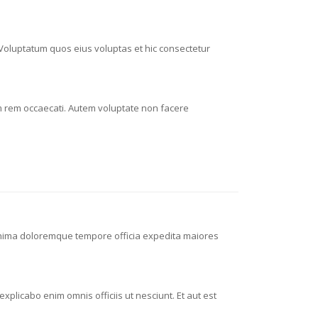
Voluptatum quos eius voluptas et hic consectetur
 rem occaecati. Autem voluptate non facere
Minima doloremque tempore officia expedita maiores
plicabo enim omnis officiis ut nesciunt. Et aut est