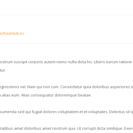
oschoolclub.ru
trum suscipit corporis autem nemo nulla dicta hic. Libero earum ration
tur.
 dignissimos vel. Nam qui non cum. Consectetur quia doloribus asperiores o
la alias eum. Alias consequatur doloremque beatae.
Assumenda sed qui fugiat dolores voluptatem et et voluptates. Delectus s
atibus amet doloribus amet nostrum quo. Ut corrupti dicta similique. Exerc