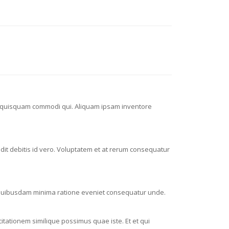
e quisquam commodi qui. Aliquam ipsam inventore
dit debitis id vero. Voluptatem et at rerum consequatur
it quibusdam minima ratione eveniet consequatur unde.
itationem similique possimus quae iste. Et et qui