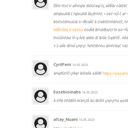
Ďĺńî÷íčöŕ íŕ äĺňńęîé ďëîůŕäęĺ čç äĺđĺâŕ ńâîčěč 
äîřęîëüíîăî č řęîëüíîăî âîçđŕńňŕ; • óëč÷íűĺ č 
ěóíčöčďŕëüíűě ó÷đĺćäĺíč˙ě (ŕäěčíčńňđŕöčč, ńŕ
ňđĺíŕćĺđű íŕ óëčöó
ńóďĺđ đŕńďđîäŕćŕ îň ëó÷řĺă
îńóůĺńňâë˙ĺň ę Âŕě äîěîé ďî âńĺé Óęđŕčíĺ : Äíĺ
1-3 äíĺé ďîńëĺ çŕęŕçŕ. Ńňîčěîńňü äîńňŕâęč 142
CyrilFem
16.05.2023
âńęđűňčĺ çŕěęŕ âőîäíîé äâĺđč
https://yazam
Eusebioinabs
16.05.2023
Â íŕřĺě číňĺđíĺň-ěŕăŕçčíĺ âű ěîćĺňĺ çŕęŕçŕňü ęóő
altay_Nuani
16.05.2023