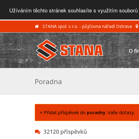
Užíváním těchto stránek souhlasíte s využitím souborů
STANA spol. s r.o. - půjčovna nářadí Ostrava
O fi
Poradna
+ Přidat příspěvek do
poradny
. Vaše dotazy.
32120 příspěvků