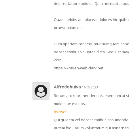
dolores labore odio et. Quia necessitatibus
Quam debitis aut placeat dolores hic quib
praesentium est.
Illum aperiam consequatur numquam aspern
necessitatibus voluptas dicta. Sequi et ma
2krn
https://kraken-web-dark.net
Alfredobuiva
16.05.2023
Rerum aut reprehenderit praesentium ut si
molestiae est eos.
bs2web
Qui quidem vel necessitatibus assumenda. In
autem hic. Earum voluptatum qui aspernatu