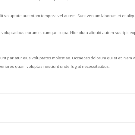
it voluptate aut totam tempora vel autem. Sunt veniam laborum et et ali
 voluptatibus earum et cumque culpa. Hic soluta aliquid autem suscipit e
m sunt pariatur eius voluptates molestiae. Occaecati dolorum qui et et. N
periores quam voluptas nesciunt unde fugiat necessitatibus.