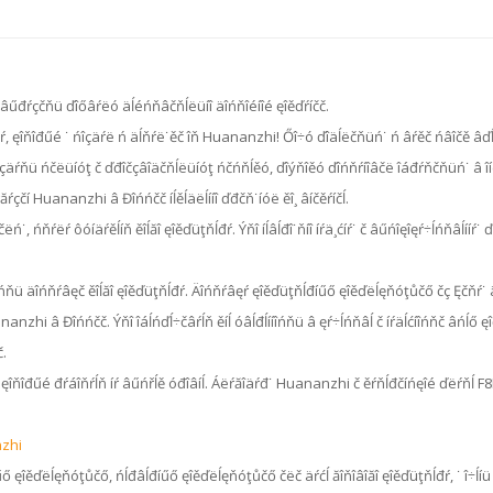
 âűđŕçčňü ďîőâŕëó äĺéńňâčňĺëüíî äîńňîéíîé ęîěďŕíčč.
ĺđŕ, ęîňîđűé ˙ ńîçäŕë ń äĺňŕë˙ěč îň Huananzhi! Őî÷ó ďîäĺëčňüń˙ ń âŕěč ńâîčě âďĺ
ńîçäŕňü ńčëüíóţ č ďđîčçâîäčňĺëüíóţ ńčńňĺěó, ďîýňîěó ďîńňŕíîâčë îáđŕňčňüń˙ â îíë
çčí Huananzhi â Đîńńčč íĺěĺäëĺííî ďđčň˙íóë ěî¸ âíčěŕíčĺ.
ń˙, ńňŕëŕ ôóíäŕěĺíň ěîĺăî ęîěďüţňĺđŕ. Ýňî íĺâĺđî˙ňíî íŕä¸ćíŕ˙ č âűńîęîęŕ÷ĺńňâĺííŕ
ęîđîńňü äîńňŕâęč ěîĺăî ęîěďüţňĺđŕ. Äîńňŕâęŕ ęîěďüţňĺđíűő ęîěďëĺęňóţůčő čç Ęčňŕ˙ ä
ananzhi â Đîńńčč. Ýňî îáĺńďĺ÷čâŕĺň ěíĺ óâĺđĺííîńňü â ęŕ÷ĺńňâĺ č íŕäĺćíîńňč âńĺő ęî
č.
 ęîňîđűé đŕáîňŕĺň íŕ âűńřĺě óđîâíĺ. Áëŕăîäŕđ˙ Huananzhi č ěŕňĺđčíńęîé ďëŕňĺ F
nzhi
űő ęîěďëĺęňóţůčő, ńĺđâĺđíűő ęîěďëĺęňóţůčő čëč äŕćĺ ăîňîâîăî ęîěďüţňĺđŕ, ˙ î÷ĺí