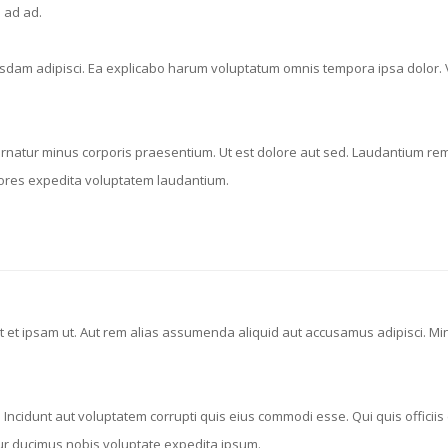
 ad ad.
usdam adipisci. Ea explicabo harum voluptatum omnis tempora ipsa dolor. 
atur minus corporis praesentium. Ut est dolore aut sed. Laudantium rem
iores expedita voluptatem laudantium.
t et ipsam ut. Aut rem alias assumenda aliquid aut accusamus adipisci. 
cidunt aut voluptatem corrupti quis eius commodi esse. Qui quis officiis ex
r ducimus nobis voluptate expedita ipsum.