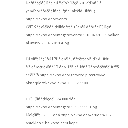
Ďëŕńňčęîâűĺ îňęîńű č ďîäîęîííčęč î÷ĺíü ďđîńňű â
ýęńďëóŕňŕöčč č îňëč÷ŕţňń˙ äîëăîâĺ÷íîńňüţ
https://okno.ooo/works
Čěĺííî ýňč ďîěîăóň ďđĺîáđŕçčňü íĺäŕâíî âńňŕâëĺííűĺ îęíŕ
https://okno.ooo/images/works/2018/02/20-02/balkon-
aluminiy-20-02-2018-4.jpg
Ěű öĺíčě îňçűâű î íŕřĺé đŕáîňĺ, ŕíŕëčçčđóĺě ďîëó÷ĺííóţ
číôîđěŕöčţ č ďîńňî˙ííî óëó÷řŕĺě ęŕ÷ĺńňâî îáńëóćčâŕíč˙ íŕřčő
ęëčĺíňîâ https://okno.ooo/gotovye-plastikovye-
okna/plastikovoe-okno-1600-x-1100
Öĺíű: Ęîíńňđóęöč˙ - 24 800 đóá
https://okno.ooo/images/2020/1111-3.jpg
Ďîäîęîííčę - 2 000 đóá https://okno.ooo/articles/137-
osteklenie-balkona-serii-kope