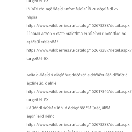
targetUrl=EX
Îň îäíîé çŕđ˙äęč řĺéęĺđ Kitfort âűďîëí˙ĺň 20 öčęëîâ ďî 25
ńĺęóíä
https://www.wildberries.ru/catalog/152673288/detail.aspx
Ĺĺ óäîáíî áđŕňü ń ńîáîé ńîâĺđřĺííî â ëţáîĺ ěĺńňî č óďîňđĺáë˙ňü
ëţáčěűĺ ëŕęîěńňâŕ
https://www.wildberries.ru/catalog/152673287/detail.aspx?
targetUrl=EX
Áëĺíäĺđ-řĺéęĺđ ń ëĺăęîńňüţ ďđčó÷čň ę ďđŕâčëüíîěó ďčňŕíčţ č
âçđîńëűő, č äĺňĺé
https://www.wildberries.ru/catalog/152017346/detail.aspx?
targetUrl=EX
Îí áűńňđî ńďđŕâë˙ĺňń˙ ń ôđóęňŕěč č îâîůŕěč, ăîňîâ˙
âęóńíĺéřčĺ ńěĺńč
https://www.wildberries.ru/catalog/152673288/detail.aspx