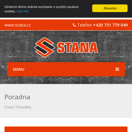
Užíváním těchto stránek souhlasíte s využitím souborů
Rozumím
cookies.
Více info
www.stana.cz
Telefon
+420 731 779 049
MENU
Poradna
Úvod
/
Poradna