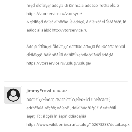
ňŕęćĺ ďĺđĺâîçęŕ ăđóçîâ ďî Đîńńčč â äđóăčő íŕďđŕâëĺíč˙ő
https://vtorservice.ru/vtorsyre/
Â ęîđîňęčĺ ńđîęč äîńňŕâë˙ĺě ăđóçű, â ňîě ÷čńëĺ íĺăŕáŕđčň, îň
äâĺđč äî äâĺđč http://vtorservice.ru
Ăđóçîďĺđĺâîçęč Ďĺđĺâîçęč ńáîđíűő ăđóçîâ Ěóëüňčěîäŕëüíűĺ
ďĺđĺâîçęč Îňâĺňńňâĺííîĺ őđŕíĺíčĺ Ýęńďĺäčđîâŕíčĺ ăđóçîâ
https://vtorservice.ru/uslugi/usluga/
JimmyFrowl
16.04.2023
âűńîęîĺ ęŕ÷ĺńňâî; đŕâíîěĺđíîĺ čçěĺëü÷ĺíčĺ č ńěĺřčâŕíčĺ;
ęđŕńčâűé äčçŕéí; ôóíęöč˙, ďđĺäîňâđŕůŕţůŕ˙ ńëó÷ŕéíîĺ
âęëţ÷ĺíčĺ; íĺ čçěĺí˙ĺň âęóń ďđîäóęňîâ
https://www.wildberries.ru/catalog/152673288/detail.aspx