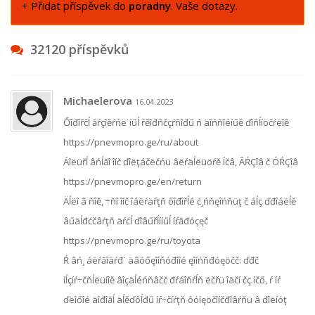
+ Přidat příspěvek do
poradny
. Vaše dotazy.
32120 příspěvků
Michaelerova
16.04.2023
Őîđîřčĺ ăŕçîěŕńë˙íűĺ ŕěîđňčçŕňîđű ń äîńňîéíűě ďîňĺíöčŕëîě
https://pnevmopro.ge/ru/about
Áîëüřĺ âńĺăî îíč ďîëţáčëčńü âëŕäĺëüöŕě Íčâ, ÂŔÇîâ č ÓŔÇîâ
https://pnevmopro.ge/en/return
Äĺëî â ňîě, ÷ňî îíč îáëŕäŕţň őîđîřĺé ć¸ńňęîńňüţ č áĺç ďđîáëĺě
âűäĺđćčâŕţň äŕćĺ ďîâűřĺííűĺ íŕăđóçęč
https://pnevmopro.ge/ru/toyota
Ŕ âń¸ áëŕăîäŕđ˙ äâóőęîíňóđíîé ęîíńňđóęöčč: ďđč
íĺçíŕ÷čňĺëüíîě âîçäĺéńňâčč đŕáîňŕĺň ëčřü îäčí čç íčő, ŕ íŕ
ďëîőîé äîđîăĺ äĺěďôĺđű íŕ÷číŕţň ôóíęöčîíčđîâŕňü â ďîëíóţ