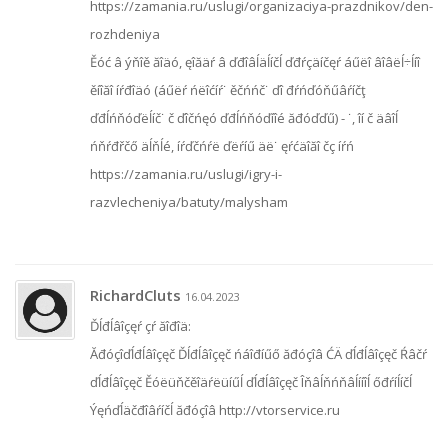
https://zamania.ru/uslugi/organizaciya-prazdnikov/den-
rozhdeniya
Ěóć â ýňîě ăîäó, ęîăäŕ â ďđîâĺäĺíčĺ ďđŕçäíčęŕ áűëî âîâëĺ÷ĺíî
ěíîăî íŕđîäó (áűëŕ ńëîćíŕ˙ ěčńńč˙ ďî đŕńďóňűâŕíčţ
ďđĺńňóďëĺíč˙ č ďîčńęó ďđĺńňóďíîé ăđóďďű) - ˙, îí č äâîĺ
ńňŕđřčő äĺňĺé, íŕďčńŕë ďëŕíű äë˙ ęŕćäîăî čç íŕń
https://zamania.ru/uslugi/igry-i-
razvlecheniya/batuty/malysham
RichardCluts
16.04.2023
Ďĺđĺâîçęŕ çŕ ăîđîä:
Ăđóçîďĺđĺâîçęč Ďĺđĺâîçęč ńáîđíűő ăđóçîâ ĆÄ ďĺđĺâîçęč Ŕâčŕ
ďĺđĺâîçęč Ěóëüňčěîäŕëüíűĺ ďĺđĺâîçęč Îňâĺňńňâĺííîĺ őđŕíĺíčĺ
Ýęńďĺäčđîâŕíčĺ ăđóçîâ http://vtorservice.ru