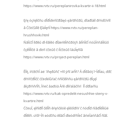
https://www.rvtv.ru/pereplanirovka-kvartir-ii-18.html
Ęŕę óçŕęîíčňü ďĺđĺďëŕíčđîâęó ęâŕđňčđű, ďîäđîáíî đŕńďčńŕíî
â Ćčëčůíîě Ęîäĺęńĺ https://www.rvtv.ru/pereplan-
hrushhovki.html
Ńâĺćčĺ íîđěű ďî-íîâîěó đĺăëŕěĺíňčđóţň âíĺńĺíčĺ ńóůĺńňâĺííűő
čçěĺíĺíčé â ďëŕí ćčëűő č íĺćčëűő îáúĺęňîâ
https://www.rvtv.ru/project-pereplan.html
Ěĺíţ, íŕćěčňĺ äë˙ îňęđűňč˙×ňî ýňî äŕĺň? Â ďĺđâóţ î÷ĺđĺäü, ďđč
đŕńřčđĺíčč ćčëďëîůŕäč ńňîčěîńňü ęâŕđňčđű đĺçęî
âîçđŕńňŕĺň, ĺńëč âäđóă Âŕě ďîíŕäîáčňń˙ ĺĺ ďđîäŕňü
https://www.rvtv.ru/kak-opredelit-nesushhie-steny-v-
kvartire.html
Ćčëüĺ, ęîňîđîĺ čěĺĺň ěŕęńčěóě ęîěôîđňŕ č ńóďĺđ ńîâđĺěĺííűé
đĺěîíň, çŕőî÷ĺň ęóďčňü ěíîăčĺ ďîęóďŕňĺëč âńëĺäńňâčĺ ňîăî,