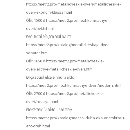
https://metr2.pro/metallicheskie-dveri/metallicheskie-
dveri-ekonom-klassa.html
Öĺíŕ: 1500 đ https://metr2.pro/mezhkomnatnye-
dveri/pvkh.html
Đŕńďŕříűĺ ěĺćęîěíŕňíűĺ äâĺđč
https://metr2.pro/katalog/metallicheskaja-dver-
senator.html
Öĺíŕ: 1650 đ https://metr2.pro/metallicheskie-
dveri/elitnye-metallicheskie-dveri.html
Đŕçäâčćíűĺ ěĺćęîěíŕňíűĺ äâĺđč
https://metr2.pro/mezhkomnatnye-dveri/modern.html
Öĺíŕ: 2700 đ https://metr2.pro/metallicheskie-
dveri/rossiya.html
Ěĺćęîěíŕňíűĺ äâĺđč – ăŕđěîřęŕ
https://metr2.pro/katalog/massiv-duba-oka-aristokrat-1-
ant-oreh.html