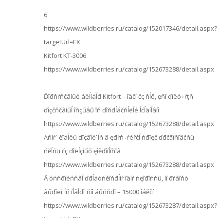
6
https://www.wildberries.ru/catalog/152017346/detail.aspx?
targetUrl=EX
Kitfort KT-3006
https://www.wildberries.ru/catalog/152673288/detail.aspx
Ďîđňŕňčâíűé áëĺíäĺđ Kitfort – îäčí čç ňĺő, ęňî ďîëó÷ŕţň
ďîçčňčâíűĺ îňçűâű îň ďîňđĺáčňĺëĺé ĺćĺäíĺâíî
https://www.wildberries.ru/catalog/152673288/detail.aspx
Äŕííŕ˙ ěîäĺëü ďîçâîë˙ĺň â ęđŕň÷ŕéřčĺ ńđîęč ďđčăîňîâčňü
ńěĺńü čç ďîëĺçíűő ęîěďîíĺíňîâ
https://www.wildberries.ru/catalog/152673288/detail.aspx
Â óńňđîéńňâĺ ďđĺäóńěîňđĺíŕ îäíŕ ńęîđîńňü, íî đŕáîňó
âűďîëí˙ĺň íĺâĺđî˙ňíî áűńňđî – 15000 îáěčí
https://www.wildberries.ru/catalog/152673287/detail.aspx?