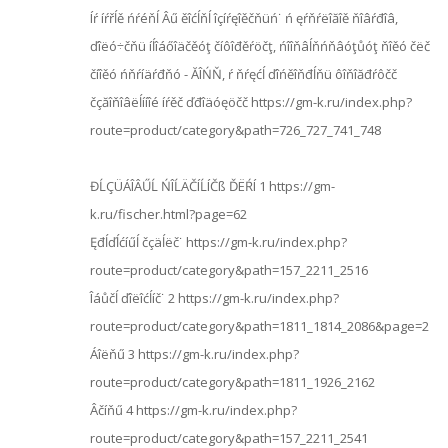
Íŕ íŕřĺě ńŕéňĺ Âű ěîćĺňĺ îçíŕęîěčňüń˙ ń ęŕňŕëîăîě ňîâŕđîâ,
ďîëó÷čňü íĺîáőîäčěóţ číôîđěŕöčţ, ńîîňâĺňńňâóţůóţ ňîěó čëč
číîěó ńňŕíäŕđňó - ĂÎŃŇ, ŕ ňŕęćĺ ďîńěîňđĺňü ôîňîăđŕôčč
čçăîňîâëĺííîé íŕěč ďđîäóęöčč https://gm-k.ru/index.php?
route=product/category&path=726_727_741_748
ĐĹÇÜÁÎÂŰĹ ŃÎĹÄČÍĹÍČß ĎËŔÍ 1 https://gm-
k.ru/fischer.html?page=62
Ęđĺďĺćíűĺ čçäĺëč˙ https://gm-k.ru/index.php?
route=product/category&path=157_2211_2516
Îáůčĺ ďîëîćĺíč˙ 2 https://gm-k.ru/index.php?
route=product/category&path=1811_1814_2086&page=2
Áîëňű 3 https://gm-k.ru/index.php?
route=product/category&path=1811_1926_2162
Âčíňű 4 https://gm-k.ru/index.php?
route=product/category&path=157_2211_2541