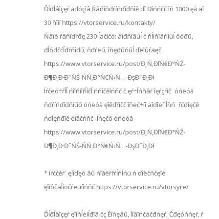
Ďĺđĺâîçęŕ ăđóçîâ Ŕâňîňđŕíńďîđňîě ďî Đîńńčč îň 1000 ęă äî
30 ňîíí https://vtorservice.ru/kontakty/
Ńâîé ŕâňîďŕđę 230 ĺäčíčö: áîđňîâűĺ č ňĺíňîâŕííűĺ ôóđű,
đĺôđčćĺđŕňîđű, ňđŕëű, îňęđűňűĺ ďëîůŕäęč
https://www.vtorservice.ru/post/Đ˛Ń‚ĐľŃ€Đ°ŃŹ-
Đ¶Đ¸Đ·Đ˝ŃŚ-ŃŃ‚Đ°Ń€Ń‹Ń…-ĐşĐ˝Đ¸Đł
Íŕčëó÷řĺĺ ńîîňíîřĺíčĺ ńňîčěîńňč č ęŕ÷ĺńňâŕ îęŕçŕíč˙ óńëóă
ňđŕíńďîđňíűő óńëóă ęîěďŕíčč îňëč÷íî äîďîëí˙ĺňń˙ řčđîęčě
ńďĺęňđîě ëîăčńňč÷ĺńęčő óńëóă
https://www.vtorservice.ru/post/Đ˛Ń‚ĐľŃ€Đ°ŃŹ-
Đ¶Đ¸Đ·Đ˝ŃŚ-ŃŃ‚Đ°Ń€Ń‹Ń…-ĐşĐ˝Đ¸Đł
* íŕćčěŕ˙ ęíîďęó âű ńîăëŕřŕĺňĺńü ń ďîëčňčęîé
ęîíôčäĺíöčŕëüíîńňč https://vtorservice.ru/vtorsyre/
Ďĺđĺâîçęŕ ęîíňĺéíĺđîâ čç Ěîńęâű, Íîâîńčáčđńęŕ, Čđęóňńęŕ, ŕ