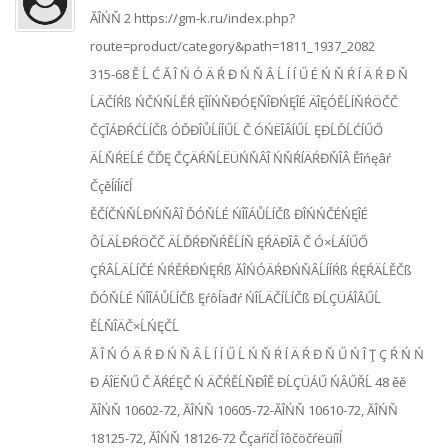
ĂÎŃŇ 2 https://gm-k.ru/index.php?
route=product/category&path=1811_1937_2082
315-68 Ě Ĺ Ć Ă Î Ń Ó Ä Ŕ Đ Ń Ň Â Ĺ Í Í Ű É Ń Ň Ŕ Í Ä Ŕ Đ Ň
ĹÄČÍŔß ŃČŃŇĹĚŔ ĘÎÍŃŇĐÓĘŇÎĐŃĘÎÉ ÄÎĘÓĚĹÍŇŔÖČČ
ČÇÎÁĐŔĆĹÍČß ÓĎĐÎŮĹÍÍŰĹ Č ÓŃËÎÂÍŰĹ ĘĐĹĎĹĆÍŰŐ
ÄĹŇŔËĹÉ ČĎĘ ČÇÄŔŇĹËÜŃŇÂÎ ŃŇŔÍÄŔĐŇÎÂ Ěîńęâŕ
Čçěĺíĺíčĺ
ĚČÍČŃŇĹĐŃŇÂÎ ĎÓŇĹÉ ŃÎÎÁŮĹÍČß ĐÎŃŃČÉŃĘÎÉ
ÔĹÄĹĐŔÖČČ ÄĹĎŔĐŇŔĚĹÍŇ ĘŔÄĐÎÂ Č Ó×ĹÁÍŰŐ
ÇŔÂĹÄĹÍČÉ ŃŔĚŔĐŃĘŔß ĂÎŃÓÄŔĐŃŇÂĹÍÍŔß ŔĘŔÄĹĚČß
ĎÓŇĹÉ ŃÎÎÁŮĹÍČß Ęŕôĺäđŕ ŃÎĹÄČÍĹÍČß ĐĹÇÜÁÎÂŰĹ
ĚĹŇÎÄČ×ĹŃĘČĹ
Ă Î Ń Ó Ä Ŕ Đ Ń Ň Â Ĺ Í Í Ű Ĺ Ń Ň Ŕ Í Ä Ŕ Đ Ň Ű Ń Î Ţ Ç Ŕ Ń Ń
Đ ÁÎËŇŰ Č ĂŔÉĘČ Ń ÄČŔĚĹŇĐÎĚ ĐĹÇÜÁŰ ŃÂŰŘĹ 48 ěě
ĂÎŃŇ 10602-72, ĂÎŃŇ 10605-72-ĂÎŃŇ 10610-72, ĂÎŃŇ
18125-72, ĂÎŃŇ 18126-72 Čçäŕíčĺ îôčöčŕëüíîĺ