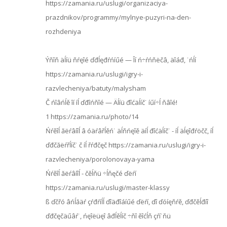
https://zamania.ru/uslugi/organizaciya-
prazdnikov/programmy/mylnye-puzyri-na-den-
rozhdeniya
Ýňîň äĺíü ňŕęîé ďđĺęđŕńíűé — Îí ń÷ŕńňëčâ, äîáđ, ˙ńĺí
https://zamania.ru/uslugi/igry-i-
razvlecheniya/batuty/malysham
Č ńîâńĺě îí íĺ ďđîńňîé — Äĺíü đîćäĺíč˙ íűí÷ĺ ňâîé!
1 https://zamania.ru/photo/14
Ńŕěîĺ ăëŕâíîĺ â óäŕâřĺěń˙ äĺňńęîě äíĺ đîćäĺíč˙ - íĺ äĺęîđŕöčč, íĺ
ďđčăëŕřĺíč˙ č íĺ řŕđčęč https://zamania.ru/uslugi/igry-i-
razvlecheniya/porolonovaya-yama
Ńŕěîĺ ăëŕâíîĺ - čěĺňü ÷ĺňęčé ďëŕí
https://zamania.ru/uslugi/master-klassy
ß ďčřó âńĺăäŕ çŕđŕíĺĺ ďîäđîáíűé ďëŕí, ďî ďóíęňŕě, ďđčěĺđíî
ďđčęčäűâŕ˙, ńęîëüęî âđĺěĺíč ÷ňî ěîćĺň çŕí˙ňü