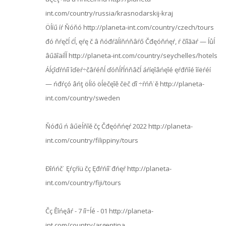
int.com/country/russia/krasnodarskij-kraj
Öĺíű íŕ Ňóňó http://planeta-int.com/country/czech/tours
đó ňŕęčĺ ćĺ, ęŕę č â ňóđŕăĺíňńňâŕő Čđęóňńęŕ, ŕ číîăäŕ — ĺůĺ
âűăîäíĺĺ http://planeta-int.com/country/seychelles/hotels
Áĺçîďŕńíî îďëŕ÷čâŕéňĺ ďóňĺřĺńňâčĺ áŕíęîâńęîé ęŕđňîé îíëŕéí
— ńđŕçó âńţ öĺíó öĺëčęîě čëč ďî ÷ŕńň˙ě http://planeta-
int.com/country/sweden
Ňóđű ń âűëĺňîě čç Čđęóňńęŕ 2022 http://planeta-
int.com/country/filippiny/tours
Đîńńč˙ Ęŕçŕíü čç Ęđŕńíî˙đńęŕ http://planeta-
int.com/country/fiji/tours
Čç Ěîńęâŕ - 7 íî÷ĺé - 01 http://planeta-
int.com/country/argentina