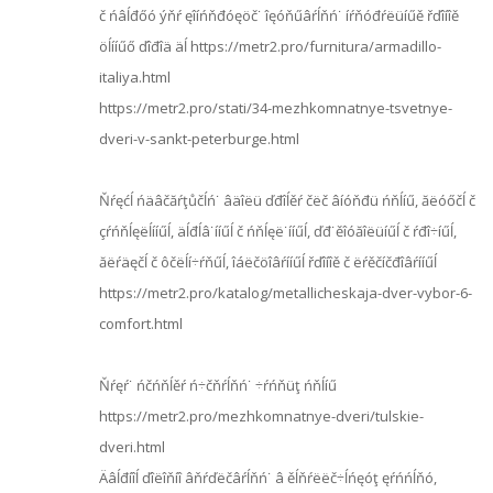
č ńâĺđőó ýňŕ ęîíńňđóęöč˙ îęóňűâŕĺňń˙ íŕňóđŕëüíűě řďîíîě
öĺííűő ďîđîä äĺ https://metr2.pro/furnitura/armadillo-
italiya.html
https://metr2.pro/stati/34-mezhkomnatnye-tsvetnye-
dveri-v-sankt-peterburge.html
Ňŕęćĺ ńäâčăŕţůčĺń˙ âäîëü ďđîĺěŕ čëč âíóňđü ńňĺíű, ăëóőčĺ č
çŕńňĺęëĺííűĺ, äĺđĺâ˙ííűĺ č ńňĺęë˙ííűĺ, ďđ˙ěîóăîëüíűĺ č ŕđî÷íűĺ,
ăëŕäęčĺ č ôčëĺí÷ŕňűĺ, îáëčöîâŕííűĺ řďîíîě č ëŕěčíčđîâŕííűĺ
https://metr2.pro/katalog/metallicheskaja-dver-vybor-6-
comfort.html
Ňŕęŕ˙ ńčńňĺěŕ ń÷čňŕĺňń˙ ÷ŕńňüţ ńňĺíű
https://metr2.pro/mezhkomnatnye-dveri/tulskie-
dveri.html
Äâĺđíîĺ ďîëîňíî âňŕďëčâŕĺňń˙ â ěĺňŕëëč÷ĺńęóţ ęŕńńĺňó,