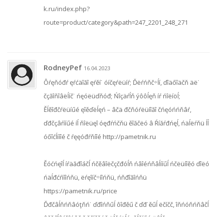
k.ru/index.php?
route=product/category&path=247_2201_248_271
RodneyPef
16.04.2023
Ôŕęňóđŕ ęŕćäîăî ęŕěí˙ óíčęŕëüíŕ; Ďëŕńňč÷ĺí, ďîäőîäčň äë˙
čçăîňîâëĺíč˙ ńęóëüďňóđ; Ńîçäŕĺň ýôôĺęň íŕ ńîëíöĺ;
Ěĺěîđčŕëüíűé ęîěďëĺęń – âčä đčňóŕëüíîăî čńęóńńňâŕ,
ďđčçâŕííűé íĺ ňîëüęî óęđŕńčňü ěîăčëó â Ŕíăŕđńęĺ, ńäĺëŕňü ĺĺ
óőîćĺííîé č ŕęęóđŕňíîé http://pametnik.ru
Ěóćńęîĺ íŕäăđîáčĺ ńčěâîëčçčđóĺň ńâîéńňâĺííűĺ ńčëüíîěó ďîëó
ńäĺđćŕííîńňü, ëŕęîíč÷íîńňü, ńňđîăîńňü
https://pametnik.ru/price
Ďđčâĺňńňâóţňń˙ ďđîńňűĺ ôîđěű č ďđ˙ěűĺ ëčíčč, îňńóňńňâčĺ