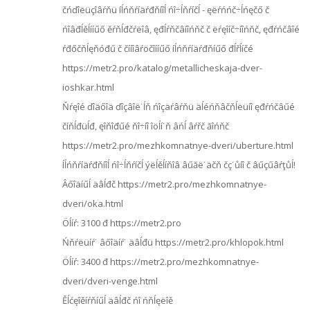
čńďîëüçîâŕňü íĺńňŕíäŕđňíîĺ ńî÷ĺňŕíčĺ - ęëŕńńč÷ĺńęčő č
ńîâđĺěĺííűő ěŕňĺđčŕëîâ, ęđĺŕňčâíîńňč č ëŕęîíč÷íîńňč, ęđŕńčâîé
ŕđőčňĺęňóđű č čííîâŕöčîííűő íĺńňŕíäŕđňíűő đĺřĺíčé
https://metr2.pro/katalog/metallicheskaja-dver-
ioshkar.html
Ňŕęîé ďîäőîä ďîçâîë˙ĺň ńîçäŕâŕňü äĺéńňâčňĺëüíî ęđŕńčâűé
číňĺđüĺđ, ęîňîđűé ňî÷íî îöĺí˙ň âńĺ âŕřč ăîńňč
https://metr2.pro/mezhkomnatnye-dveri/uberture.html
Íĺńňŕíäŕđňíîĺ ńî÷ĺňŕíčĺ ýëĺěĺíňîâ âűăë˙äčň čç˙ůíî č âűçűâŕţůĺ!
Âőîäíűĺ äâĺđč https://metr2.pro/mezhkomnatnye-
dveri/oka.html
Öĺíŕ: 3100 đ https://metr2.pro
Ńňŕëüíŕ˙ âőîäíŕ˙ äâĺđü https://metr2.pro/khlopok.html
Öĺíŕ: 3400 đ https://metr2.pro/mezhkomnatnye-
dveri/dveri-venge.html
Ěĺćęîěíŕňíűĺ äâĺđč ńî ńňĺęëîě