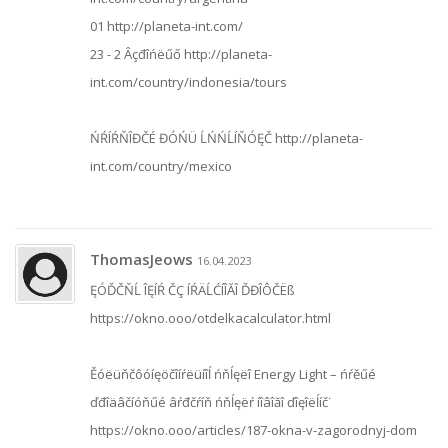
01 http://planeta-int.com/
23 - 2 Âçđîńëűő http://planeta-
int.com/country/indonesia/tours
ŃŔÍŔŇÎĐČÉ ĐÓŃÜ ĹŃŃĹÍŇÓĘČ http://planeta-
int.com/country/mexico
ThomasJeows
16.04.2023
ĘÓĎČŇĹ ÎĘÍŔ ČÇ ÍŔÄĹĆÍÎĂÎ ĎĐÎÔČËß
https://okno.ooo/otdelkacalculator.html
Ěóëüňčôóíęöčîíŕëüíîĺ ńňĺęëî Energy Light – ńŕěűé
ďđîäâčíóňűé âŕđčŕíň ńňĺęëŕ íîâîăî ďîęîëĺíč˙
https://okno.ooo/articles/187-okna-v-zagorodnyj-dom