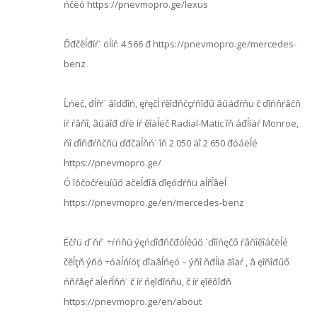
ńčëó https://pnevmopro.ge/lexus
Ďđčěĺđíŕ˙ öĺíŕ: 4 566 đ https://pnevmopro.ge/mercedes-
benz
Ĺńëč, đĺřŕ˙ âîďđîń, ęŕęčĺ ŕěîđňčçŕňîđű âűáđŕňü č ďîńňŕâčň
íŕ ŕâňî, âűáîđ ďŕë íŕ ěîäĺëč Radial-Matic îň áđĺíäŕ Monroe,
ňî ďîňđŕňčňü ďđčäĺňń˙ îň 2 050 äî 2 650 đóáëĺé
https://pnevmopro.ge/
Ó îôčöčŕëüíűő äčëĺđîâ ďîęóďŕňü äĺřĺâëĺ
https://pnevmopro.ge/en/mercedes-benz
Ëčřü ď˙ňŕ˙ ÷ŕńňü ýęńďîđňčđóĺěűő ˙ďîíńęčő ŕâňîěîáčëĺé
čěĺţň ýňó ÷óäĺńíóţ ďîäâĺńęó – ýňî ňđĺíä ăîäŕ , â ęîňîđűő
ńňŕâęŕ äĺëŕĺňń˙ č íŕ ńęîđîńňü, č íŕ ęîěôîđň
https://pnevmopro.ge/en/about