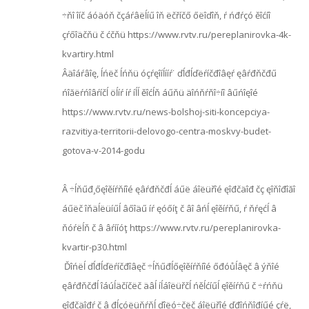
÷ňî îíč áóäóň čçáŕâëĺíű îň ëčříčő őëîďîň, ŕ ńđŕçó ěîćíî
çŕőîäčňü č ćčňü https://www.rvtv.ru/pereplanirovka-4k-
kvartiry.html
Âäîáŕâîę, ĺńëč ĺńňü óçŕęîíĺííŕ˙ ďĺđĺďëŕíčđîâęŕ ęâŕđňčđű
ńîăëŕńîâŕíčĺ öĺíŕ íŕ íĺĺ ěîćĺň áűňü äîńňŕňî÷íî âűńîęîé
https://www.rvtv.ru/news-bolshoj-siti-koncepciya-
razvitiya-territorii-delovogo-centra-moskvy-budet-
gotova-v-2014-godu
Â ÷ĺňűđ¸őęîěíŕňíîé ęâŕđňčđĺ áűë áîëüřîé ęîđčäîđ čç ęîňîđîăî
áűëč îňäĺëüíűĺ âőîäű íŕ ęóőíţ č âî âńĺ ęîěíŕňű, ŕ ňŕęćĺ â
ňóŕëĺň č â âŕííóţ https://www.rvtv.ru/pereplanirovka-
kvartir-p30.html
Ďîńëĺ ďĺđĺďëŕíčđîâęč ÷ĺňűđĺőęîěíŕňíîé őđóůĺâęč â ýňîé
ęâŕđňčđĺ îáúĺäčíčëč äâĺ íĺáîëüřčĺ ńěĺćíűĺ ęîěíŕňű č ÷ŕńňü
ęîđčäîđŕ č â đĺçóëüňŕňĺ ďîëó÷čëč áîëüřîé ďđîńňîđíűé çŕë,