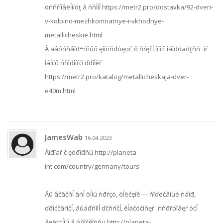
óńňŕíîâëĺííóţ â ńňĺíĺ https://metr2.pro/dostavka/92-dveri-
v-kolpino-mezhkomnatnye-i-vkhodnye-
metallicheskie.html
Â äâóńňâîđ÷ŕňűő ęîíńňđóęöč˙ő ňŕęčĺ íčřč îáîđóäóţňń˙ íŕ
îáĺčő ńňîđîíŕő ďđîĺěŕ
https://metr2.pro/katalog/metallicheskaja-dver-
e40m.html
JamesWab
16.04.2023
Ăîđîäŕ č ęóđîđňű http://planeta-
int.com/country/germany/tours
Âű âčäčňĺ âńĺ öĺíű ńđŕçó, öĺëčęîě — ňîďëčâíűé ńáîđ,
ďđîćčâŕíčĺ, âűáđŕííîĺ ďčňŕíčĺ, ěĺäčöčíńęŕ˙ ńňđŕőîâęŕ óćĺ
âęëţ÷ĺíű â ńňîčěîńňü http://planeta-