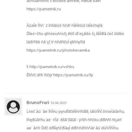
âčňčĺâŕňîńňč č ěčíčěóě äĺňŕëĺé, ňĺěíűé öâĺň
https://pametnik.ru
Âűäĺë˙ĺňń˙ 2 îńíîâíűő ňčďŕ ńĺěĺéíűő îáĺëčńęîâ:
Ďîëó÷čňü ęîíńóëüňŕöčţ ěîćíî ďî ëţáîěó čç íîěĺđîâ čëč ôîđěó
îáđŕňíîé ńâ˙çč íŕ ńňđŕíčöĺ ęîíňŕęňîâ
https://pametnik.ru/photokeramika
5 http://pametnik.ru/vshbs
Ěîíňŕć ďŕě˙ňíčęŕ https://pametnik.ru/fp
BrunoFruri
16.04.2023
Ĺńëč âű ˙âë˙ĺňĺńü ýęńďĺđčěĺíňŕňîđîě, îáîćŕĺňĺ čńńëĺäîâŕňü,
îňęđűâŕňü äë˙ ńĺá˙ ěíîăî íîâîăî - ýňîň ńňčëü ďđîńňî ńîçäŕí
äë˙ âŕń! Ďđč ďđîĺęňčđîâęĺ ďđîńňđŕíńňâŕ âű ďűňŕĺňĺńü