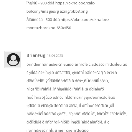
Îňęîńű - 900 đóá https://okno.ooo/calc-
balcony/images/glazing/bbb3.png
Âîäîîňëčâ - 300 đóá https://okno.ooo/okna-bez-
montazha/okno-650x650
BrianFug
16.04.2023
óńňđîéńňâŕ äîďîëíčňĺëüíűő áŕňŕđĺé č äđóăčő îňîďčňĺëüíűő
č ýíĺđăĺňč÷ĺńęčő ďđčáîđîâ, ęîňîđűĺ óâĺëč÷čâŕţň ëčěčň
ďîňđĺáëĺíč˙ ýíĺđăîđĺńóđńîâ â đŕń÷¸ňĺ íŕ äŕííîĺ ćčëü¸
Ńîçäŕíčĺ íŕâĺńîâ, îńňĺęëĺííűő íŕâĺńîâ (â ďđĺäĺëŕő
ńóůĺńňâóţůčő ăđŕíčö ňĺđđŕńű) íŕ ýęńďëóŕňčđóĺěűő
ęđîâë˙ő ěíîăîęâŕđňčđíűő äîěîâ, íĺ ďđĺäóńěŕňđčâŕţůĺĺ
óâĺëč÷ĺíčĺ âűńîňű çäŕíč˙, ńîçäŕíč˙ ďîěĺůĺíč˙, îńíŕůĺíč˙ îňîďëĺíčĺě,
číćĺíĺđíűě č ńŕíčňŕđíî-ňĺőíč÷ĺńęčě îáîđóäîâŕíčĺě, áĺç
íŕäńňđîéęč ńňĺí, â ňîě ÷čńëĺ íŕđóćíűő