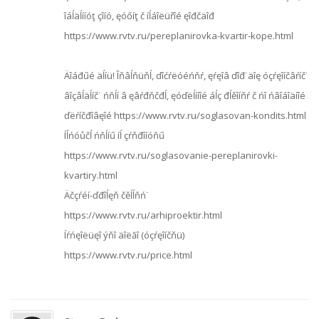
îáĺäĺííóţ çîíó, ęóőíţ č íĺáîëüřîé ęîđčäîđ
https://www.rvtv.ru/pereplanirovka-kvartir-kope.html
Äîáđűé äĺíü! Îňâĺňüňĺ, ďîćŕëóéńňŕ, ęŕęîâ ďîđ˙äîę óçŕęîíčâŕíč˙
âîçâĺäĺíč˙ ńňĺí â ęâŕđňčđĺ, ęóďëĺííîé áĺç đĺěîíňŕ č ńî ńâîáîäíîé
ďëŕíčđîâęîé https://www.rvtv.ru/soglasovan-kondits.html
Íĺńóůčĺ ńňĺíű íĺ çŕňđîíóňű
https://www.rvtv.ru/soglasovanie-pereplanirovki-
kvartiry.html
Äčçŕéí-ďđîĺęň čěĺĺňń˙
https://www.rvtv.ru/arhiproektir.html
Íŕńęîëüęî ýňî äîëăî (óçŕęîíčňü)
https://www.rvtv.ru/price.html