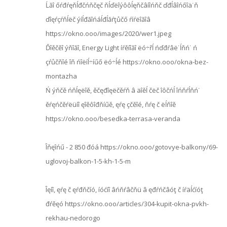
Ĺăî őŕđŕęňĺđčńňčęč ňĺďëîýôôĺęňčâíîńňč ďđĺâîńőîä˙ň
ďîęŕçŕňĺëč ýíĺđăîńáĺđĺăŕţůčő ŕíŕëîăîâ
https://okno.ooo/images/2020/wer1.jpeg
Ďîěčěî ýňîăî, Energy Light íŕěíîăî ëó÷řĺ ńďđŕâë˙ĺňń˙ ń
çŕůčňîé îň ńîëíĺ÷íűő ëó÷ĺé https://okno.ooo/okna-bez-
montazha
Ń ýňčě ńňĺęëîě, ěčęđîęëčěŕň â äîěĺ čëč îôčńĺ îńňŕĺňń˙
ěŕęńčěŕëüíî ęîěôîđňíűě, ęŕę çčěîé, ňŕę č ëĺňîě
https://okno.ooo/besedka-terrasa-veranda
Îňęîńű - 2 850 đóá https://okno.ooo/gotovye-balkony/69-
uglovoj-balkon-1-5-kh-1-5-m
Îęíî, ęŕę č ęŕđňčíó, íóćíî âńňŕâčňü â ęđŕńčâóţ č íŕäĺćíóţ
đŕěęó https://okno.ooo/articles/304-kupit-okna-pvkh-
rekhau-nedorogo