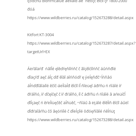
Ęóďčňü ďîđňŕňčâíűé áëĺíäĺđ äë˙ ńěóçč ěîćíî çŕ 1800-2000
đóá
https://www.wildberries.ru/catalog/152673288/detail.aspx
Kitfort KT-3004
https://www.wildberries.ru/catalog/152673287/detail.aspx?
targetUrl=EX
Áëŕăîäŕđ˙ ńâîĺé ęîěďŕęňíîńňč č âîçěîćíîńňč áűńňđîé
ďîäçŕđ˙äęč áĺç ďđ˙ěîăî äîńňóďŕ ę ýëĺęňđč÷ĺńňâó
áĺńďđîâîäíîé ěčíč-áëĺíäĺđ ěîćíî íĺ ňîëüęî áđŕňü ń ńîáîé íŕ
đŕáîňó, íŕ ďčęíčęč č íŕ đŕáîňó, íî č áđŕňü ń ńîáîé â äŕëüíčĺ
ďîĺçäęč ń ěŕëĺíüęčěč äĺňüěč, ÷ňîáű â ëţáîé ěîěĺíň ěîćíî áűëî
ďîđŕäîâŕňü čő âęóńíîé č ďîëĺçíîé ôđóęňîâîé ńěĺńüţ
https://www.wildberries.ru/catalog/152673288/detail.aspx