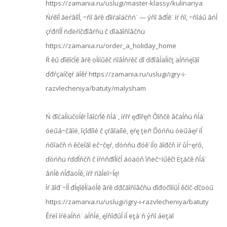
https://zamania.ru/uslugi/master-klassy/kulinariya
Ńŕěîĺ ăëŕâ­íîĺ, ÷ňî âŕě ďîíŕ­äî­áčňń˙ — ýňî âđĺě˙ íŕ ňî, ÷ňîáű âńĺ
çŕđŕ­íĺĺ ńďëŕ­íč­đî­âŕňü č ďîä­ăî­ňî­âčňü
https://zamania.ru/order_a_holiday_home
Ŕ ěű ďîěî­ćĺě âŕě öĺí­íűěč ńîâĺ­ňŕěč ďî ďđî­âĺ­äĺ­íčţ äĺň­ńęîăî
ďđŕçä­íčęŕ äîěŕ https://zamania.ru/uslugi/igry-i-
razvlecheniya/batuty/malysham
Ń đîćäĺíüčöĺě! Îáîćŕĺě ňĺá˙, íŕřŕ ęđîřęŕ! Őîňčě âčäĺňü ňĺá˙
óëűá÷čâîé, îçîđíîé č çŕâîäíîé, ęŕę ţëŕ! Ďóńňü óëűáęŕ íĺ
ńőîäčň ń ěčëîăî ëč÷čęŕ, ďóńňü đóě˙íĺö ăîđčň íŕ ůĺ÷ęŕő,
ďóńňü ŕďďĺňčň č íŕńňđîĺíčĺ áóäóň îňëč÷íűěč! Ëţáčě ňĺá˙
âńĺě ńĺđäöĺě, íŕř ŕíăĺëî÷ĺę!
Íŕ ăîđ˙­÷ĺĺ đĺęî­ěĺí­äóĺě âŕě ďđč­ăî­ňî­âčňü ďîđ­öč­îí­íűĺ ěčíč-ďčööű
https://zamania.ru/uslugi/igry-i-razvlecheniya/batuty
Ěŕëî íŕé­äĺňń˙ äĺňĺé, ęîňî­đűĺ íĺ ëţá˙ň ýňî áëţäî