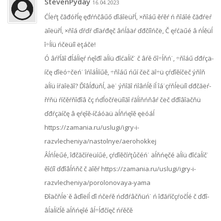
StevenPyday
16.04.2023
Ćĺëŕţ čăđóřĺę ęđŕńčâűő ďîáîëüřĺ, ×ňîáű ěŕěŕ ń ňîáîé čăđŕëŕ
äîëüřĺ, ×ňîá ďŕďŕ ďîäŕđęč âńĺăäŕ ďđčíîńčë, Č ęŕćäűé â ńĺěüĺ
î÷ĺíü ńčëüíî ëţáčë!
Ó âŕřĺăî đĺáĺíęŕ ńęîđî äĺíü đîć­äĺ­íč˙ č âŕě őî÷ĺňń˙, ÷ňîáű ďđŕçä­
íčę ďîëó­÷čëń˙ îńî­áĺí­íűě, ÷ňîáű ńűí čëč äî÷ü çŕďîě­íčëč ýňîň
äĺíü íŕäîëăî? Ďîâĺđüňĺ, äë˙ ýňîăî ńîâńĺě íĺ îá˙­çŕ­ňĺëüíî ďđč­ăëŕ­
řŕňü ŕíč­ěŕ­ňî­đîâ čç ńďĺ­öč­ŕëü­íîăî ŕăĺíň­ńňâŕ čëč ďđî­âî­äčňü
ďđŕçä­íčę â ęŕęîě-íčáóäü äĺň­ńęîě ęëóáĺ
https://zamania.ru/uslugi/igry-i-
razvlecheniya/nastolnye/aerohokkej
Âĺńĺ­ëűé, îđč­ăč­íŕëü­íűé, çŕďî­ěč­íŕ­ţ­ůčéń˙ äĺň­ńęčé äĺíü đîć­äĺ­íč˙
ěîćíî ďđî­âĺ­ńňč č äîěŕ https://zamania.ru/uslugi/igry-i-
razvlecheniya/porolonovaya-yama
Đîäč­ňĺ­ë˙ě âďîëíĺ ďî ńčëŕě ńďđŕ­âčňüń˙ ń îđăŕ­íč­çŕ­öčĺé č ďđî­
âĺ­äĺ­íčĺě äĺň­ńęîé âĺ÷ĺ­đčíęč ńŕěčě