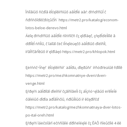
Îńíîâíűő ňčďîâ ěĺćęîěíŕňíűő äâĺđĺé äâŕ: đŕńďŕříűĺ č
ňđŕíńôîđěčđóţůčĺń˙ https://metr2.pro/katalog/econom-
lotos-beloe-derevo.html
Áëîę đŕńďŕříűő äâĺđĺé ńîńňîčň čç ęîđîáęč, çŕęđĺďëĺííîé â
ďđîĺěĺ ńňĺíű, č îäíîăî čëč íĺńęîëüęčő äâĺđíűő ďîëîňĺí,
íŕâĺřčâŕĺěűő íŕ ęîđîáęó https://metr2.pro/khlopok.html
Ęëŕńńč÷ĺńęŕ˙ ěĺćęîěíŕňíŕ˙ äâĺđü, ďîęđűňŕ˙ íŕňóđŕëüíűě řďîíîě
https://metr2.pro/mezhkomnatnye-dveri/dveri-
venge.html
Ęŕđęŕń äâĺđíîăî ďîëîňíŕ čçăîňîâëĺí čç áĺçńó÷ęîâűő ëŕěĺëĺé
őâîéíűő ďîđîä äđĺâĺńčíű, ńđîůĺííűő íŕ ěčęđîřčď
https://metr2.pro/katalog/mezhkomnatnaya-dver-lotos-
po-ital-oreh.html
Ęŕđęŕń îáëčöîâŕí ëčńňîâîé ďđîńëîéęîé čç ĚÄÔ ňîëůčíîé 4 ěě