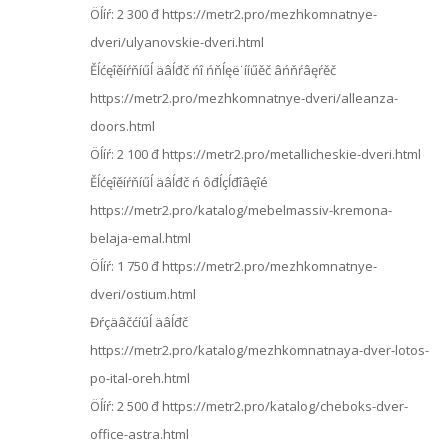
Öĺíŕ: 2 300 đ https://metr2.pro/mezhkomnatnye-
dveri/ulyanovskie-dveri.html
Ěĺćęîěíŕňíűĺ äâĺđč ńî ńňĺęë˙ííűěč âńňŕâęŕěč
https://metr2.pro/mezhkomnatnye-dveri/alleanza-
doors.html
Öĺíŕ: 2 100 đ https://metr2.pro/metallicheskie-dveri.html
Ěĺćęîěíŕňíűĺ äâĺđč ń ôđĺçĺđîâęîé
https://metr2.pro/katalog/mebelmassiv-kremona-
belaja-emal.html
Öĺíŕ: 1 750 đ https://metr2.pro/mezhkomnatnye-
dveri/ostium.html
Đŕçäâčćíűĺ äâĺđč
https://metr2.pro/katalog/mezhkomnatnaya-dver-lotos-
po-ital-oreh.html
Öĺíŕ: 2 500 đ https://metr2.pro/katalog/cheboks-dver-
office-astra.html