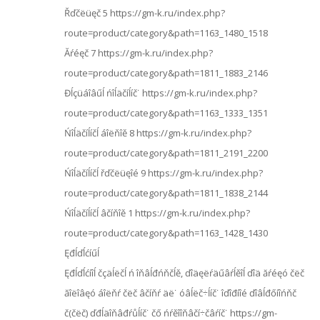
Řďčëüęč 5 https://gm-k.ru/index.php?
route=product/category&path=1163_1480_1518
Ăŕéęč 7 https://gm-k.ru/index.php?
route=product/category&path=1811_1883_2146
Đĺçüáîâűĺ ńîĺäčíĺíč˙ https://gm-k.ru/index.php?
route=product/category&path=1163_1333_1351
Ńîĺäčíĺíčĺ áîëňîě 8 https://gm-k.ru/index.php?
route=product/category&path=1811_2191_2200
Ńîĺäčíĺíčĺ řďčëüęîé 9 https://gm-k.ru/index.php?
route=product/category&path=1811_1838_2144
Ńîĺäčíĺíčĺ âčíňîě 1 https://gm-k.ru/index.php?
route=product/category&path=1163_1428_1430
Ęđĺďĺćíűĺ
Ęđĺďĺćíîĺ čçäĺëčĺ ń îňâĺđńňčĺě, ďîäęëŕäűâŕĺěîĺ ďîä ăŕéęó čëč
ăîëîâęó áîëňŕ čëč âčíňŕ äë˙ óâĺëč÷ĺíč˙ îďîđíîé ďîâĺđőíîńňč
č(čëč) ďđĺäîňâđŕůĺíč˙ čő ńŕěîîňâčí÷čâŕíč˙ https://gm-