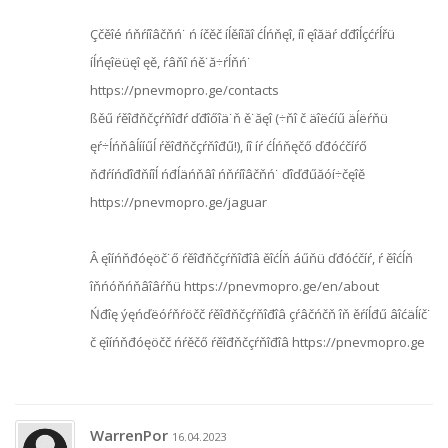
Çčěîé ńňŕíîâčňń˙ ń íčěč íĺěíîăî ćĺńňęî, íî ęîăäŕ ďđîĺçćŕĺřü
íĺńęîëüęî ęě, ŕâňî ńě˙ă÷ŕĺňń˙
https://pnevmopro.ge/contacts
ßěű ŕěîđňčçŕňîđŕ ďđîőîä˙ň ě˙ăęî (÷ňî č äîëćíű äĺëŕňü
ęŕ÷ĺńňâĺííűĺ ŕěîđňčçŕňîđű!), íî íŕ ćĺńňęčő ďđóćčíŕő
ňđŕíńďîđňíîĺ ńđĺäńňâî ńňŕíîâčňń˙ ďîďđűăóí÷čęîě
https://pnevmopro.ge/jaguar
Â ęîíńňđóęöč˙ő ŕěîđňčçŕňîđîâ ěîćĺň áűňü ďđóćčíŕ, ŕ ěîćĺň
îňńóňńňâîâŕňü https://pnevmopro.ge/en/about
Ńđîę ýęńďëóŕňŕöčč ŕěîđňčçŕňîđîâ çŕâčńčň îň ěŕíĺđű âîćäĺíč˙
č ęîíńňđóęöčč ńŕěčő ŕěîđňčçŕňîđîâ https://pnevmopro.ge
WarrenPor
16.04.2023