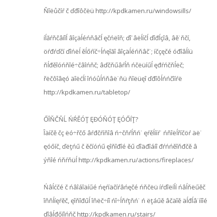
Ňîëůčíŕ č ďđîôčëü http://kpdkamen.ru/windowsills/
íĺăŕňčâíîĺ âîçäĺéńňâčĺ ęčńëîň; ďî˙âëĺíčĺ ďîđĺçîâ, âě˙ňčí,
öŕđŕďčí ďîńëĺ ěĺőŕíč÷ĺńęîăî âîçäĺéńňâč˙; íčçęčé óđîâĺíü
ňĺđěîóńňîé÷čâîńňč; âďčňűâŕĺň ńčëüíűĺ ęđŕńčňĺëč;
řëčôîâęó äîëćĺí îńóůĺńňâë˙ňü ňîëüęî ďđîôĺńńčîíŕë
http://kpdkamen.ru/tabletop/
ŐÎŇČŇĹ ŃŔĚÓŢ ĘĐÓŇÓŢ ĘÓŐÍŢ?
Îäíčě čç ëó÷řčő âŕđčŕíňîâ ń÷čňŕĺňń˙ ęŕěĺííŕ˙ ńňîëĺříčöŕ äë˙
ęóőíč, ďëţńű č ěčíóńű ęîňîđîé ěű ďîäđîáíî đŕńńěîňđčě â
ýňîé ńňŕňüĺ http://kpdkamen.ru/actions/fireplaces/
Ńâĺćčé č ńâîáîäíűé ńęŕíäčíŕâńęčé ńňčëü íŕďîëíĺí ńâĺňëűěč
îňňĺíęŕěč, ęîňîđűĺ îňëč÷íî ńî÷ĺňŕţňń˙ ń ëţáűě âčäîě äĺđĺâ˙ííîé
ďîâĺđőíîńňč http://kpdkamen.ru/stairs/