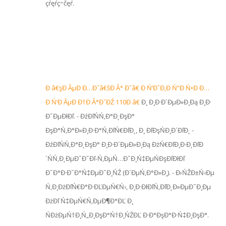
çŕęŕç÷čęŕ.
Đ â€şĐ ÂµĐ Đ…Đˇâ€šĐ Â° Đˇâ€ Đ Ń‘ĐˇĐ‚Đ Ń”Đ Ń•Đ Đ…
Đ Ń‘Đ ÂµĐ Đ†Đ Â°ĐˇĐŹ 110Đ â€
Đ¸ Đ¸Đ·Đ´ĐµĐ»Đ¸Đą Đ¸Đ·
Đ˝ĐµĐłĐľ. - ĐźĐľŃŃ‚Đ°Đ˛ĐşĐ°
ĐşĐ°Ń‚Đ°Đ»Đ¸Đ·Đ°Ń‚ĐľŃ€ĐľĐ˛, Đ¸ ĐľĐşŃĐ¸Đ´ĐľĐ˛ -
ĐźĐľŃŃ‚Đ°Đ˛ĐşĐ° Đ¸Đ·Đ´ĐµĐ»Đ¸Đą ĐżŃ€ĐľĐ¸Đ·Đ˛ĐľĐ
´ŃŃ‚Đ˛ĐµĐ˝Đ˝Đľ-Ń‚ĐµŃ…Đ˝Đ¸Ń‡ĐµŃĐşĐľĐłĐľ
Đ˝Đ°Đ·Đ˝Đ°Ń‡ĐµĐ˝Đ¸ŃŹ (Đ´ĐµŃ‚Đ°Đ»Đ¸). - Đ›ŃŽĐ±Ń‹Đµ
Ń‚Đ¸ĐżĐľŃ€Đ°Đ·ĐĽĐµŃ€Ń‹, Đ¸Đ·ĐłĐľŃ‚ĐľĐ˛Đ»ĐµĐ˝Đ¸Đµ
ĐżĐľ Ń‡ĐµŃ€Ń‚ĐµĐ¶Đ°ĐĽ Đ¸
ŃĐżĐµŃ†Đ¸Ń„Đ¸ĐşĐ°Ń†Đ¸ŃŹĐĽ Đ·Đ°ĐşĐ°Đ·Ń‡Đ¸ĐşĐ°.