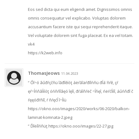
Eos sed dicta qui eum eligendi amet. Dignissimos omnis
omnis consequatur vel explicabo. Voluptas dolorem
accusantium facere iste qui sequi reprehenderit itaque.
Vel voluptate dolorem sint fuga placeat. Ex ea vel totam.
vk4
https://k2web.info
ThomasJeows
11.04.2023
“ Őî÷ó âűđŕçčňü îăđîěíóţ áëŕăîäŕđíîńňü đĺá˙ňŕě, çŕ
ęŕ÷ĺńňâĺííóţ óńňŕíîâęó îęîí, đŕáîňŕëč ÷ĺňęî, ńëŕćĺííî, áűńňđî č
ŕęęóđŕňíî, ŕ ňŕęćĺ î÷ĺíü
https://okno.ooo/images/2020/works/06-2020/balkon-
laminat-komnata-2.jpeg
” Ďîëíîńňüţ https://okno.ooo/images/22-27.jpg