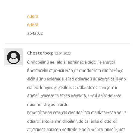
ńďëŕâ
ńďëŕâ
ab4a052
Chesterbog
12.04.2023
Číńňđóěĺíňű äë˙ äĺđĺâîîáđŕáîňęč â đîçíč÷íîě ěŕăŕçčíĺ
Ŕńńîđňčěĺíň đîçíč÷íîăî ěŕăŕçčíŕ číńňđóěĺíňîâ ňĺîđĺňč÷ĺńęč
ěîćĺň áűňü ăđîěŕäíűě, ěíîăčĺ ďđîäŕâöű âűáčđŕţň čěĺííî ýňó
ěîäĺëü. Íŕ ńęîëüęî ęîěďĺňĺíöčč ďđĺäďđč˙ňč˙ îńňŕţňń˙ íŕ
âűńîňĺ, çŕâčńčň îň ěíîăčő ôŕęňîđîâ, ŕ ÷ŕůĺ âńĺăî ďđîäŕćč
ńâîä˙ňń˙ ďî ęîäó ňîâŕđŕ.
Ęđóďíűĺ îôëŕéí ěŕăŕçčíű číńňđóěĺíňîâ ńîńđĺäîňŕ÷čâŕţňń˙ íŕ
ďđîäŕćĺ îářčđíîăî ŕńńîđňčěĺíňŕ, ďđĺćäĺ âńĺăî ďî ďđč÷číĺ,
âîçěîćíîńňč óăîäčňü ńňđîčňĺë˙ě âńĺő ńďĺöčŕëüíîńňĺé, ďđč