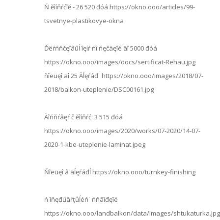
Ń ěîíňŕćîě - 26 520 đóá https://okno.ooo/articles/99-
tsvetnye-plastikovye-okna
Ďëŕńňčęîâűĺ îęíŕ ńî ńęčäęîé äî 5000 đóá
https://okno.ooo/images/docs/sertificat-Rehau.jpg
ňîëüęî äî 25 Äĺęŕáđ˙ https://okno.ooo/images/2018/07-
2018/balkon-uteplenie/DSC00161.jpg
Äîńňŕâęŕ č ěîíňŕć: 3 515 đóá
https://okno.ooo/images/2020/works/07-2020/14-07-
2020-1-kbe-uteplenie-laminat.jpeg
Ňîëüęî â äĺęŕáđĺ https://okno.ooo/turnkey-finishing
ń îňęđűâŕţůĺéń˙ ńňâîđęîé
https://okno.ooo/landbalkon/data/images/shtukaturka.jpg