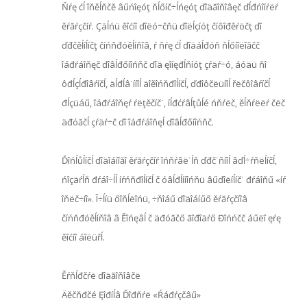
Ňŕę ćĺ îňěĺňčě âűńîęóţ ňĺőíč÷ĺńęóţ ďîäăîňîâęč ďĺđńîíŕëŕ
ěŕăŕçčíŕ. Çäĺńü ěîćíî ďîëó÷čňü ďîëĺçíóţ číôîđěŕöčţ ďî
ďđčěĺíĺíčţ číńňđóěĺíňîâ, ŕ ňŕę ćĺ ďîäáĺđóň ňĺőíîëîăčč
îáđŕáîňęč ďîâĺđőíîńňč ďîä ęîíęđĺňíóţ çŕäŕ÷ó, áóäü ňî
ôđĺçĺđîâŕíčĺ, äĺđĺâ˙ííîĺ äîěîńňđîĺíčĺ, ďđîôčëüíîĺ řëčôîâŕíčĺ
đĺçüáű, îáđŕáîňęŕ ŕëţěčíč˙, íĺđćŕâĺţůĺé ńňŕëč, ěĺňŕëëŕ čëč
äđóăčĺ çŕäŕ÷č ďî îáđŕáîňęĺ ďîâĺđőíîńňč.
Ďîńĺůĺíčĺ ďîäîáíîăî ěŕăŕçčíŕ îńňŕâë˙ĺň ďđč˙ňíîĺ âďĺ÷ŕňëĺíčĺ,
ńîçäŕĺň đŕáî÷ĺĺ íŕńňđîĺíčĺ č óâĺđĺííîńňü âűďîëíĺíč˙ đŕáîňű «íŕ
îňëč÷íî». Î÷ĺíü őîňĺëîńü, ÷ňîáű ďîäîáíűő ěŕăŕçčíîâ
číńňđóěĺíňîâ â Ěîńęâĺ č äđóăčő ăîđîäŕő Đîńńčč áűëî ęŕę
ěîćíî áîëüřĺ.
Ěŕňĺđčŕë ďîäăîňîâčë
Äěčňđčé Ęîđíĺâ Ďîđňŕë «Ŕáđŕçčâű»