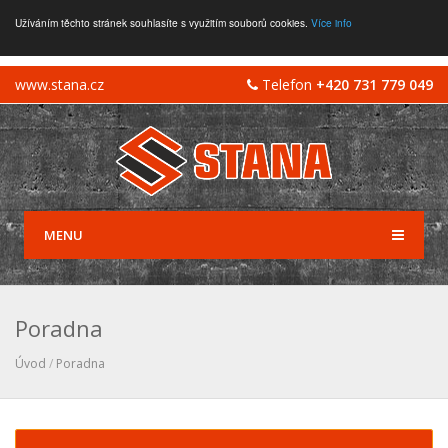
Užíváním těchto stránek souhlasíte s využitím souborů cookies.
Více info
www.stana.cz
Telefon
+420 731 779 049
MENU
Poradna
Úvod
/
Poradna