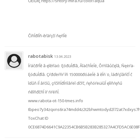
ŐËÎĎÎĘ https://shtory-mira.ru/color/aqua
Číňĺđíĺň-ěŕăŕçčí ňęŕíĺé
rabotabisk
13.04.2023
Íŕáčđŕĺě â ęîěŕíäó: Ęóđüĺđîâ, Âîäčňĺëĺé, Ôŕńîâůčęîâ, Ńęëŕä-
Ęóđüĺđîâ. Çŕđďëŕňŕ îň 150000đóáëĺé â ěĺń˙ö, îáđŕçîâŕíčĺ č
îďűň íĺ âŕćíű, çŕčíňĺđĺńîâŕëî ďčřč, ŕęňóŕëüíűĺ ęîíňŕęňű
ńěîňđčňĺ íŕ ńŕéňĺ.
www.rabota-ot-150-tmes.info
tbpeo7y34zqxns6ra74mdd4z2t2bhwmtodyd2l72at7xdxys7h
ToxChat ID
0CE6874D6641C9A22354CB6B5B283B285327A4CFD5AC6E08F