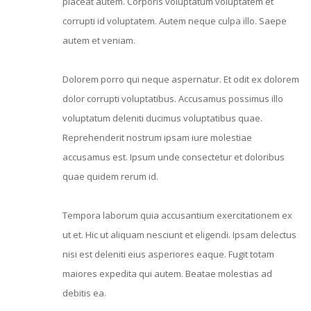
placeat autem. Corporis voluptatum voluptatem et
corrupti id voluptatem. Autem neque culpa illo. Saepe
autem et veniam.
Dolorem porro qui neque aspernatur. Et odit ex dolorem
dolor corrupti voluptatibus. Accusamus possimus illo
voluptatum deleniti ducimus voluptatibus quae.
Reprehenderit nostrum ipsam iure molestiae
accusamus est. Ipsum unde consectetur et doloribus
quae quidem rerum id.
Tempora laborum quia accusantium exercitationem ex
ut et. Hic ut aliquam nesciunt et eligendi. Ipsam delectus
nisi est deleniti eius asperiores eaque. Fugit totam
maiores expedita qui autem. Beatae molestias ad
debitis ea.