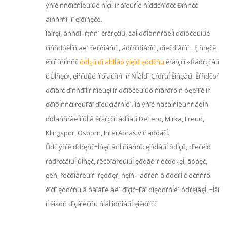
ýňîě ńňđîčňĺëüíűé ńĺçîí íŕ áîëüřĺé ňĺđđčňîđčč Đîńńčč
äîńňŕňî÷íî ęîđîňęčé.
Îäíŕęî, âńňđĺ÷ŕţňń˙ ěŕăŕçčíű, ăäĺ ďđĺäńňŕâëĺí ďđîôčëüíűé
číńňđóěĺíň äë˙ řëčôîâŕíč˙, áđŕřčđîâŕíč˙, ďîëčđîâŕíč˙. Ę ňŕęčě
ěîćíî îňíĺńňč
ôđĺçű ďî äĺđĺâó ýíęîđ ęóďčňü
ěŕăŕçčí «Ŕáđŕçčâű
č Ůĺňęč», ęîňîđűé íŕőîäčňń˙ íŕ Ńĺâĺđî-Çŕďŕäĺ Ěîńęâű. Ěŕňđčöŕ
ďđîäŕć ďîńňđîĺíŕ ňîëüęî íŕ ďđîôčëüíűő ňîâŕđŕő ń óęëîíîě íŕ
ďđîôĺńńčîíŕëüíîăî ďîëüçîâŕňĺë˙. Îá ýňîě ńâčäĺňĺëüńňâóĺň
ďđĺäńňŕâëĺííűĺ â ěŕăŕçčíĺ áđĺíäű DeTero, Mirka, Freud,
Klingspor, Osborn, InterAbrasiv č äđóăčĺ.
Ďđč ýňîě ďđŕęňč÷ĺńęč âńĺ ňîâŕđű: ęîíöĺâűĺ ôđĺçű, ďîëčěĺđ
ŕáđŕçčâíűĺ ůĺňęč, řëčôîâŕëüíűĺ ęđóăč íŕ ëčďó÷ęĺ, ăóáęč,
ęëň, řëčôîâŕëüíŕ˙ řęóđęŕ, ńęîň÷-áđŕéň â đóëîíĺ č ëčńňŕő
ěîćíî ęóďčňü â óäîáíîé äë˙ đîçíč÷íîăî ďîęóďŕňĺë˙ óďŕęîâęĺ, ÷ĺăî
íĺ ěîăóň ďîçâîëčňü ńĺáĺ îďňîâűĺ ęîěďŕíčč.