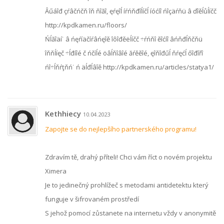
Âűáîđ çŕâčńčň îň ňîăî, ęŕęîĺ íŕńňđîĺíčĺ íóćíî ńîçäŕňü â ďîěĺůĺíčč
http://kpdkamen.ru/floors/
Ńĺăîäí˙ â ńęŕíäčíŕâńęîě îôîđěëĺíčč ÷ŕńňî ěîćíî âńňđĺňčňü
îňňĺíęč ÷ĺđíîé č ńčíĺé öâĺňîâîé ăŕěěîé, ęîňîđűĺ ňŕęćĺ őîđîřî
ńî÷ĺňŕţňń˙ ń äĺđĺâîě http://kpdkamen.ru/articles/statya1/
Kethhiecy
10.04.2023
Zapojte se do nejlepšího partnerského programu!
Zdravím tě, drahý příteli! Chci vám říct o novém projektu
Ximera
Je to jedinečný prohlížeč s metodami antidetektu který
funguje v šifrovaném prostředí
S jehož pomocí zůstanete na internetu vždy v anonymitě