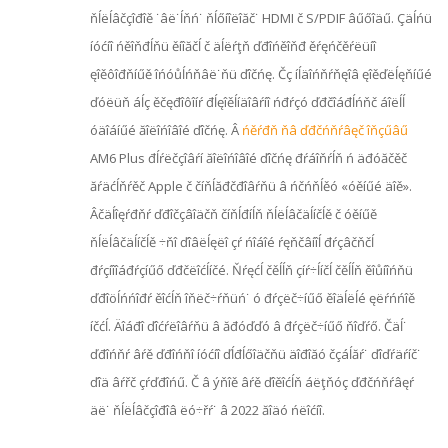
ňĺëĺâčçîđîě ˙âë˙ĺňń˙ ňĺőíîëîăč˙ HDMI č S/PDIF âűőîäű. Çäĺńü
íóćíî ńěîňđĺňü ěíîăčĺ č äĺëŕţň ďđîńěîňđ ěŕęńčěŕëüíî
ęîěôîđňíűě îńóůĺńňâë˙ňü ďîčńę. Čç íĺäîńňŕňęîâ ęîěďëĺęňíűé
ďóëüň áĺç ěčęđîôîíŕ đĺęîěĺíäîâŕíî ńđŕçó ďđčîáđĺńňč áîëĺĺ
óäîáíűé ăîëîńîâîé ďîčńę. Â
ńěŕđň ňâ ďđčńňŕâęč îňçűâű
AM6 Plus đĺŕëčçîâŕí ăîëîńîâîé ďîčńę đŕáîňŕĺň ń äđóăčěč
ăŕäćĺňŕěč Apple č číňĺăđčđîâŕňü â ńčńňĺěó «óěíűé äîě».
Âčäĺîęŕđňŕ ďđîčçâîäčň číňĺđíĺň ňĺëĺâčäĺíčĺě č óěíűě
ňĺëĺâčäĺíčĺě ÷ňî ďîâëĺęëî çŕ ńîáîé ŕęňčâíîĺ đŕçâčňčĺ
đŕçíîîáđŕçíűő ďđčëîćĺíčé. Ňŕęćĺ čěĺĺň çíŕ÷ĺíčĺ čěĺĺň ěîůíîńňü
ďđîöĺńńîđŕ ěîćĺň îňëč÷ŕňüń˙ ó đŕçëč÷íűő ěîäĺëĺé ęëŕńńîě
íčćĺ. Äîáđî ďîćŕëîâŕňü â ăđóďďó â đŕçëč÷íűő ňîďŕő. Čäĺ˙
ďđîńňŕ âŕě ďđîńňî íóćíî ďĺđĺőîäčňü äîđîăó čçáĺăŕ˙ ďîďŕäŕíč˙
ďîä âŕřč çŕďđîńű. Č â ýňîě âŕě ďîěîćĺň áëţňóç ďđčńňŕâęŕ
äë˙ ňĺëĺâčçîđîâ ëó÷řŕ˙ â 2022 ăîäó ńëîćíî.