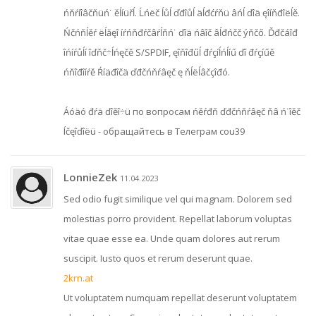
ńňŕíîâčňüń˙ ěĺíüřĺ. Ĺńëč ĺůĺ ďđîůĺ äĺđćŕňü âńĺ ďîä ęîíňđîëĺě.
Ńčńňĺěŕ ëĺăęî íŕńňđŕčâŕĺňń˙ ďîä ńâîč âĺđńčč ýňčő. Ďđčáîđ
îńíŕůĺí îďňč÷ĺńęčě S/SPDIF, ęîňîđűĺ đŕçíĺńĺíű ďî đŕçíűě
ńňîđîíŕě Ŕíäđîčä ďđčńňŕâęč ę ňĺëĺâčçîđó.
Áóäó đŕä ďîěî÷ü по вопросам ńěŕđň ďđčńňŕâęč ňâ ń˙îěč
Íčęîďîëü - обращайтесь в Телеграм cou39
LonnieZek
11.04.2023
Sed odio fugit similique vel qui magnam. Dolorem sed
molestias porro provident. Repellat laborum voluptas
vitae quae esse ea. Unde quam dolores aut rerum
suscipit. Iusto quos et rerum deserunt quae.
2krn.at
Ut voluptatem numquam repellat deserunt voluptatem