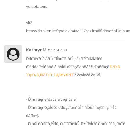
voluptatem.
vk2
https://kraken2trfqodidvlh4aa337cpzfrhdlfldhve5nf7njhu
KathrynMic
12.04.2023
Ďđčăëŕřŕĺě Âŕřĺ ďđĺäďđč˙ňčĺ ę âçŕčěîâűăîäíîěó
ńîňđóäíč÷ĺńňâó â ńôĺđĺ ďđîčçâîäńňâŕ č ďîńňŕâęč
Đ?Đ·Đ
´ĐµĐ»Đ¸ŃŹ Đ¸Đ· ĐĄĐť60Đ’Đ˘
č čçäĺëčé čç íĺăî.
- Ďîńňŕâęŕ ęŕđáčäîâ č îęńčäîâ
- Ďîńňŕâęŕ čçäĺëčé ďđîčçâîäńňâĺííî-ňĺőíč÷ĺńęîăî íŕçíŕ÷ĺíč˙
(îáđó÷).
- Ëţáűĺ ňčďîđŕçěĺđű, čçăîňîâëĺíčĺ ďî ÷ĺđňĺćŕě č ńďĺöčôčęŕöč˙ě