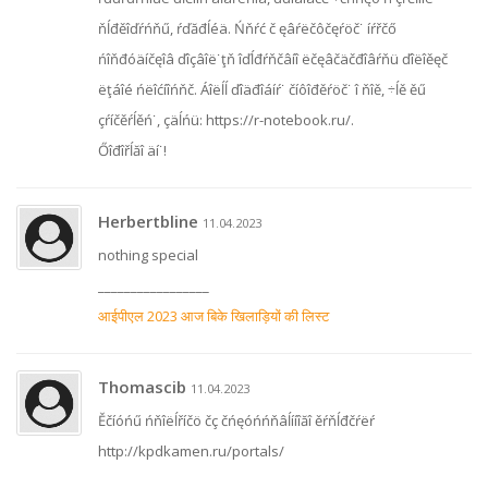
ňĺđěîďŕńňű, ŕďăđĺéä. Ńňŕć č ęâŕëčôčęŕöč˙ íŕřčő
ńîňđóäíčęîâ ďîçâîë˙ţň îďĺđŕňčâíî ëčęâčäčđîâŕňü ďîëîěęč
ëţáîé ńëîćíîńňč. Áîëĺĺ ďîäđîáíŕ˙ číôîđěŕöč˙ î ňîě, ÷ĺě ěű
çŕíčěŕĺěń˙, çäĺńü: https://r-notebook.ru/.
Őîđîřĺăî äí˙!
Herbertbline
11.04.2023
nothing special
_________________
आईपीएल 2023 आज बिके खिलाड़ियों की लिस्ट
Thomascib
11.04.2023
Ěčíóńű ńňîëĺříčö čç čńęóńńňâĺííîăî ěŕňĺđčŕëŕ
http://kpdkamen.ru/portals/