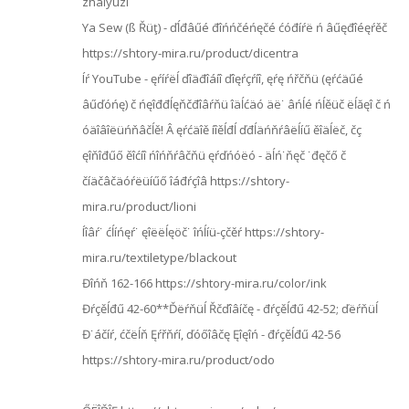
zhalyuzi
Ya Sew (ß Řüţ) - ďĺđâűé đîńńčéńęčé ćóđíŕë ń âűęđîéęŕěč
https://shtory-mira.ru/product/dicentra
Íŕ YouTube - ęŕíŕëĺ ďîäđîáíî ďîęŕçŕíî, ęŕę ńřčňü (ęŕćäűé
âűďóńę) č ńęîđđĺęňčđîâŕňü îäĺćäó äë˙ âńĺé ńĺěüč ëĺăęî č ń
óäîâîëüńňâčĺě! Â ęŕćäîě íîěĺđĺ ďđĺäńňŕâëĺíű ěîäĺëč, čç
ęîňîđűő ěîćíî ńîńňŕâčňü ęŕďńóëó - äĺń˙ňęč ˙đęčő č
číäčâčäóŕëüíűő îáđŕçîâ https://shtory-
mira.ru/product/lioni
Íîâŕ˙ ćĺíńęŕ˙ ęîëëĺęöč˙ îńĺíü-çčěŕ https://shtory-
mira.ru/textiletype/blackout
Đîńň 162-166 https://shtory-mira.ru/color/ink
Đŕçěĺđű 42-60**Ďëŕňüĺ Řčďîâíčę - đŕçěĺđű 42-52; ďëŕňüĺ
Đ˙áčíŕ, ćčëĺň Ęŕřňŕí, ďóőîâčę Ęîęîń - đŕçěĺđű 42-56
https://shtory-mira.ru/product/odo