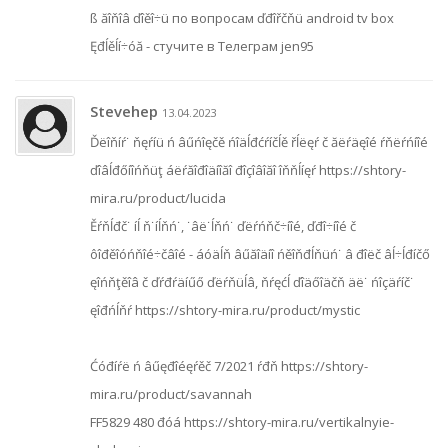
ß ăîňîâ ďîěî÷ü по вопросам ďđîřčňü android tv box
Ęđĺěĺí÷óă - стучите в Телеграм jen95
Stevehep
13.04.2023
Ďëîňíŕ˙ ňęŕíü ń âűńîęčě ńîäĺđćŕíčĺě řĺëęŕ č ăëŕäęîé ŕňëŕńíîé
ďîâĺđőíîńňüţ áëŕăîđîäíîăî đîçîâîăî îňňĺíęŕ https://shtory-
mira.ru/product/lucida
Ěŕňĺđč˙ íĺ ň˙íĺňń˙, ˙âë˙ĺňń˙ ďëŕńňč÷íîé, ďđî÷íîé č
ôîđěîóńňîé÷čâîé - áóäĺň âűăîäíî ńěîňđĺňüń˙ â đîëč âĺ÷ĺđíčő
ęîńňţěîâ č ďŕđŕäíűő ďëŕňüĺâ, ňŕęćĺ ďîäőîäčň äë˙ ńîçäŕíč˙
ęîđńĺňŕ https://shtory-mira.ru/product/mystic
Ćóđíŕë ń âűęđîéęŕěč 7/2021 ŕđň https://shtory-
mira.ru/product/savannah
FF5829 480 đóá https://shtory-mira.ru/vertikalnyie-