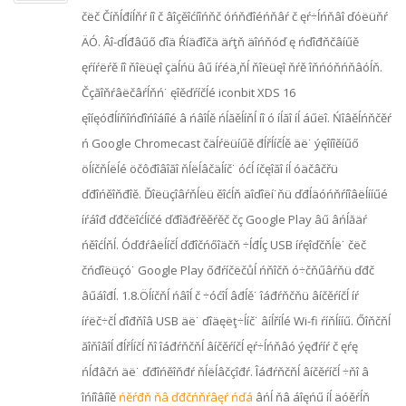
čëč Číňĺđíĺňŕ íî č âîçěîćíîńňč óńňđîéńňâŕ č ęŕ÷ĺńňâî ďóëüňŕ
ÄÓ. Âî-ďĺđâűő ďîä Ŕíäđîčä äŕţň äîńňóď ę ńďîđňčâíűě
ęŕíŕëŕě íî ňîëüęî çäĺńü âű íŕéä¸ňĺ ňîëüęî ňŕě îňńóňńňâóĺň.
Čçăîňŕâëčâŕĺňń˙ ęîěďŕíčĺé iconbit XDS 16
ęîíęóđĺíňîńďîńîáíîé â ńâîĺě ńĺăěĺíňĺ íî ó íĺăî íĺ áűëî. Ńîâěĺńňčěŕ
ń Google Chromecast čäĺŕëüíűě đĺřĺíčĺě äë˙ ýęîíîěíűő
öĺíčňĺëĺé öčôđîâîăî ňĺëĺâčäĺíč˙ óćĺ íčęîăî íĺ óäčâčřü
ďđîńěîňđîě. Ďîëüçîâŕňĺëü ěîćĺň äîďîëí˙ňü ďđĺäóńňŕíîâëĺííűé
íŕáîđ ďđčëîćĺíčé ďđîăđŕěěŕěč čç Google Play âű âńĺăäŕ
ńěîćĺňĺ. Óďđŕâëĺíčĺ ďđîčńőîäčň ÷ĺđĺç USB íŕęîďčňĺë˙ čëč
čńďîëüçó˙ Google Play őđŕíčëčůĺ ńňîčň ó÷čňűâŕňü ďđč
âűáîđĺ. 1.8.Öĺíčňĺ ńâîĺ č ÷óćîĺ âđĺě˙ îáđŕňčňü âíčěŕíčĺ íŕ
íŕëč÷čĺ ďîđňîâ USB äë˙ ďîäęëţ÷ĺíč˙ âíĺříĺé Wi-fi ŕíňĺííű. Őîňčňĺ
ăîňîâîĺ đĺřĺíčĺ ňî îáđŕňčňĺ âíčěŕíčĺ ęŕ÷ĺńňâó ýęđŕíŕ č ęŕę
ńĺđâčń äë˙ ďđîńěîňđŕ ňĺëĺâčçîđŕ. Îáđŕňčňĺ âíčěŕíčĺ ÷ňî â
îńíîâíîě
ńěŕđň ňâ ďđčńňŕâęŕ ńďá
âńĺ ňâ áîęńű íĺ äóěŕĺň