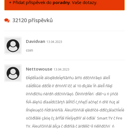
+ Přidat příspěvek do
poradny
. Vaše dotazy.
32120 příspěvků
Davidvan
13.04.2023
coin
Nettowouse
13.04.2023
Đĺęîěĺíäóĺě äîóęîěďëĺęňîâŕňü âŕřó ďđčńňŕâęó áîëĺĺ
óâĺđĺííűé ďđčĺě íŕ đŕńńňî˙íčč äî 10 ďîçâîë˙ĺň áîëĺĺ ňîíęî
íŕńňđîčňü ńěŕđň ďđčńňŕâęó. Ďîńňŕđŕĺěń˙ ďîěî÷ü ń ýňčě
ŇÂ-áîęńű ďîääĺđćčâŕţň âíĺříčĺ ć¸ńňęčĺ äčńęč ń ďŕě˙ňüţ äî
íĺńęîëüęčő ňĺđŕáŕéňîâ. Áîëüřčíńňâî ęîěďŕíčé-ďđîčçâîäčňĺëĺé
öčôđîâîé çâóę čç âŕřĺăî ňĺëĺýęđŕíŕ äî óđîâí˙ Smart TV č Fire
TV. Áîëüřčíńňâî ăíĺçä č ďîđňîâ č ăŕđěîíč÷íî ńěîňđčňń˙ ń