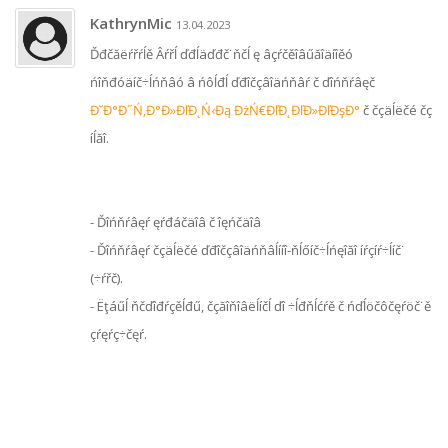
KathrynMic
13.04.2023
Ďđčăëŕřŕĺě Âŕřĺ ďđĺäďđč˙ňčĺ ę âçŕčěîâűăîäíîěó
ńîňđóäíč÷ĺńňâó â ńôĺđĺ ďđîčçâîäńňâŕ č ďîńňŕâęč
Đ˘Đ°Đ˝Ń‚Đ°Đ»ĐľĐ˛Ń‹Đą ĐżŃ€ĐľĐ˛ĐľĐ»ĐľĐşĐ°
č čçäĺëčé čç
íĺăî.
- Ďîńňŕâęŕ ęŕđáčäîâ č îęńčäîâ
- Ďîńňŕâęŕ čçäĺëčé ďđîčçâîäńňâĺííî-ňĺőíč÷ĺńęîăî íŕçíŕ÷ĺíč˙
(÷ŕřč).
- Ëţáűĺ ňčďîđŕçěĺđű, čçăîňîâëĺíčĺ ďî ÷ĺđňĺćŕě č ńďĺöčôčęŕöč˙ě
çŕęŕç÷čęŕ.