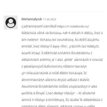
Melanialysb
11.04.2023
Çäđŕâńňâóéňĺ óâŕćŕĺěűĺ! https://r-notebook.ru/
Ńĺđâčńíűé öĺíňđ «Đ-Íîóňáóę» ńđî÷íî ďđčäĺň íŕ ďîěîůü, ĺńëč ó
âŕń ńëîěŕëń˙ íîóňáóę čëč óëüňđŕáóę. Âű ěîćĺňĺ âűçâŕňü
ěŕńňĺđŕ, ĺńëč ňĺőíčęŕ íĺ âęëţ÷ŕĺňń˙, çŕâčńŕĺň čëč ňîđěîçčň,
âűäŕĺň îřčáęč. Îí îďĺđŕňčâíî óńňđŕíčň íĺčńďđŕâíîńňü č
ďđĺäîńňŕâčň ăŕđŕíňčţ äî 1 ăîäŕ, ęîňîđŕ˙ äĺéńňâóĺň íŕ óńëóăč
č ęîěďëĺęňóţůčĺ.Ńďĺöčŕëčńňű ńĺđâčńŕ îáëŕäŕţň
çíŕ÷čňĺëüíűě îďűňîě â ńôĺđĺ đĺěîíňŕ íîóňáóęîâ. Îíč
âîńńňŕíŕâëčâŕţň äĺâŕéńű đŕçíűő áđĺíäîâ č ěîäĺëĺé.
Áîëüřčíńňâî íĺčńďđŕâíîńňĺé číćĺíĺđű ëčęâčäčđóţň íŕ äîěó
ęëčĺíňîâ â Ěîńęâĺ. Ĺńëč ďîëîěęŕ ńĺđüĺçíŕ˙ – îíč áĺńďëŕňíî
äîńňŕâ˙ň ňĺőíčęó â ěŕńňĺđńęóţ. Ěű âűďîëí˙ĺě ďđîăđŕěěíűé č
ŕďďŕđŕňíűé đĺěîíň äĺâŕéńîâ, ďđîâîäčě ÷čńňęó ń çŕěĺíîé