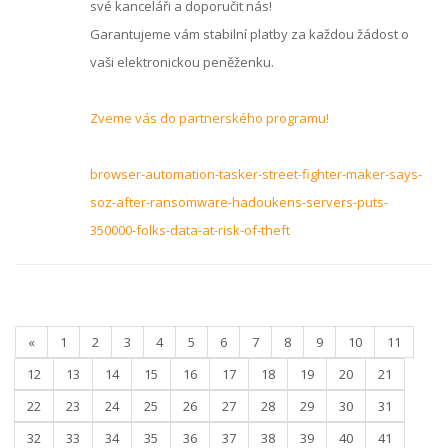
své kanceláři a doporučit nás!
Garantujeme vám stabilní platby za každou žádost o
vaši elektronickou peněženku.
Zveme vás do partnerského programu!
browser-automation-tasker-street-fighter-maker-says-
soz-after-ransomware-hadoukens-servers-puts-
350000-folks-data-at-risk-of-theft
«
1
2
3
4
5
6
7
8
9
10
11
12
13
14
15
16
17
18
19
20
21
22
23
24
25
26
27
28
29
30
31
32
33
34
35
36
37
38
39
40
41