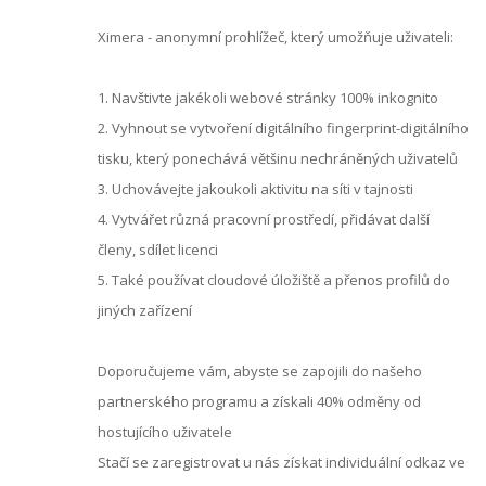
Ximera - anonymní prohlížeč, který umožňuje uživateli:
1. Navštivte jakékoli webové stránky 100% inkognito
2. Vyhnout se vytvoření digitálního fingerprint-digitálního
tisku, který ponechává většinu nechráněných uživatelů
3. Uchovávejte jakoukoli aktivitu na síti v tajnosti
4. Vytvářet různá pracovní prostředí, přidávat další
členy, sdílet licenci
5. Také používat cloudové úložiště a přenos profilů do
jiných zařízení
Doporučujeme vám, abyste se zapojili do našeho
partnerského programu a získali 40% odměny od
hostujícího uživatele
Stačí se zaregistrovat u nás získat individuální odkaz ve