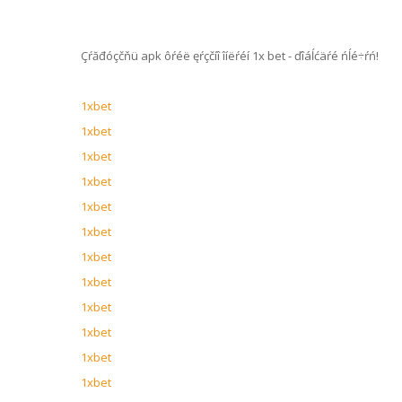
Çŕăđóçčňü apk ôŕéë ęŕçčíî îíëŕéí 1x bet - ďîáĺćäŕé ńĺé÷ŕń!
1xbet
1xbet
1xbet
1xbet
1xbet
1xbet
1xbet
1xbet
1xbet
1xbet
1xbet
1xbet