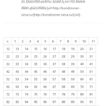
20. Ęîíäčöčîíĺđ ęóďčňü: âűáîđ čç ëó÷řčő ěîäĺëĺé
đĺěîíň ęîíäčöčîíĺđîâ [url=http://kondicioner-
cena.ru/]http://kondicioner-cena.ru/[/url] .
«
1
2
3
4
5
6
7
8
9
10
11
12
13
14
15
16
17
18
19
20
21
22
23
24
25
26
27
28
29
30
31
32
33
34
35
36
37
38
39
40
41
42
43
44
45
46
47
48
49
50
51
52
53
54
55
56
57
58
59
60
61
62
63
64
65
66
67
68
69
70
71
72
73
74
75
76
77
78
79
80
81
82
83
84
85
86
87
88
89
90
91