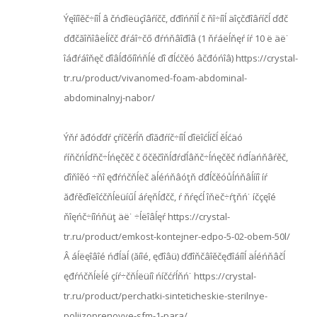
Ýęîíîěč÷íîĺ â čńďîëüçîâŕíčč, ďđîńňîĺ č ňî÷íîĺ äîçčđîâŕíčĺ ďđč
ďđčăîňîâëĺíčč đŕáî÷čő đŕńňâîđîâ (1 ňŕáëĺňęŕ íŕ 10 ë äë˙
îáđŕáîňęč ďîâĺđőíîńňĺé ďî đĺćčěó âčđóńîâ) https://crystal-
tr.ru/product/vivanomed-foam-abdominal-
abdominalnyj-nabor/
Ýňŕ ăđóďďŕ çŕíčěŕĺň ďîăđŕíč÷íîĺ ďîëîćĺíčĺ ěĺćäó
ŕíňčńĺďňč÷ĺńęčěč č őčěčîňĺđŕďĺâňč÷ĺńęčěč ńđĺäńňâŕěč,
ďîňîěó ÷ňî ęđŕńčňĺëč äĺéńňâóţň ďđĺčěóůĺńňâĺííî íŕ
ăđŕěďîëîćčňĺëüíűĺ áŕęňĺđčč, ŕ ňŕęćĺ îňëč÷ŕţňń˙ íčçęîé
ňîęńč÷íîńňüţ äë˙ ÷ĺëîâĺęŕ https://crystal-
tr.ru/product/emkost-kontejner-edpo-5-02-obem-50l/
Â áĺëęîâîé ńđĺäĺ (ăíîé, ęđîâü) ďđîňčâîěčęđîáíîĺ äĺéńňâčĺ
ęđŕńčňĺëĺé çíŕ÷čňĺëüíî ńíčćŕĺňń˙ https://crystal-
tr.ru/product/perchatki-sinteticheskie-sterilnye-
poliizoprenovye-sfm-1-para/