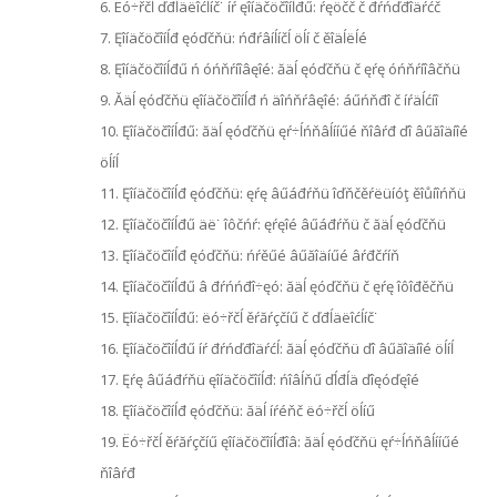
6. Ëó÷řčĺ ďđĺäëîćĺíč˙ íŕ ęîíäčöčîíĺđű: ŕęöčč č đŕńďđîäŕćč
7. Ęîíäčöčîíĺđ ęóďčňü: ńđŕâíĺíčĺ öĺí č ěîäĺëĺé
8. Ęîíäčöčîíĺđű ń óńňŕíîâęîé: ăäĺ ęóďčňü č ęŕę óńňŕíîâčňü
9. Ăäĺ ęóďčňü ęîíäčöčîíĺđ ń äîńňŕâęîé: áűńňđî č íŕäĺćíî
10. Ęîíäčöčîíĺđű: ăäĺ ęóďčňü ęŕ÷ĺńňâĺííűé ňîâŕđ ďî âűăîäíîé
öĺíĺ
11. Ęîíäčöčîíĺđ ęóďčňü: ęŕę âűáđŕňü îďňčěŕëüíóţ ěîůíîńňü
12. Ęîíäčöčîíĺđű äë˙ îôčńŕ: ęŕęîé âűáđŕňü č ăäĺ ęóďčňü
13. Ęîíäčöčîíĺđ ęóďčňü: ńŕěűé âűăîäíűé âŕđčŕíň
14. Ęîíäčöčîíĺđű â đŕńńđî÷ęó: ăäĺ ęóďčňü č ęŕę îôîđěčňü
15. Ęîíäčöčîíĺđű: ëó÷řčĺ ěŕăŕçčíű č ďđĺäëîćĺíč˙
16. Ęîíäčöčîíĺđű íŕ đŕńďđîäŕćĺ: ăäĺ ęóďčňü ďî âűăîäíîé öĺíĺ
17. Ęŕę âűáđŕňü ęîíäčöčîíĺđ: ńîâĺňű ďĺđĺä ďîęóďęîé
18. Ęîíäčöčîíĺđ ęóďčňü: ăäĺ íŕéňč ëó÷řčĺ öĺíű
19. Ëó÷řčĺ ěŕăŕçčíű ęîíäčöčîíĺđîâ: ăäĺ ęóďčňü ęŕ÷ĺńňâĺííűé
ňîâŕđ