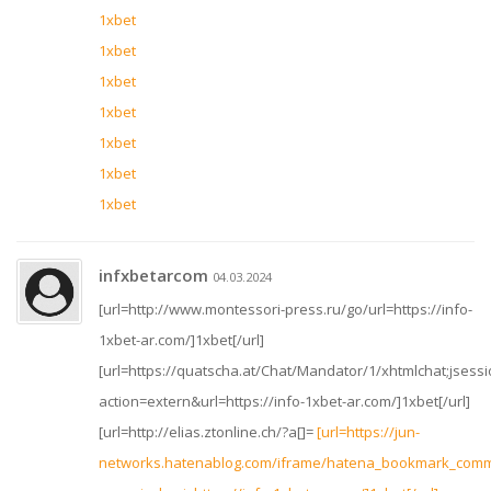
1xbet
1xbet
1xbet
1xbet
1xbet
1xbet
1xbet
infxbetarcom
04.03.2024
[url=http://www.montessori-press.ru/go/url=https://info-
1xbet-ar.com/]1xbet[/url]
[url=https://quatscha.at/Chat/Mandator/1/xhtmlchat;jse
action=extern&url=https://info-1xbet-ar.com/]1xbet[/url]
[url=http://elias.ztonline.ch/?a[]=
[url=https://jun-
networks.hatenablog.com/iframe/hatena_bookmark_com