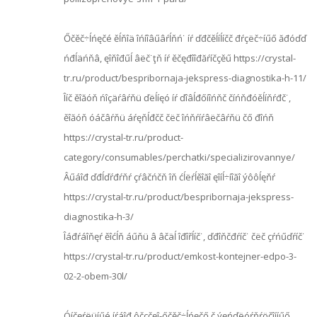
Őčěč÷ĺńęčé ěĺňîä îńíîâűâŕĺňń˙ íŕ ďđčěĺíĺíčč đŕçëč÷íűő ăđóďď
ńđĺäńňâ, ęîňîđűĺ âëč˙ţň íŕ ěčęđîîđăŕíčçěű https://crystal-
tr.ru/product/bespribornaja-jekspress-diagnostika-h-11/
Îíč ěîăóň ńîçäŕâŕňü ďëĺíęó íŕ ďîâĺđőíîńňč číńňđóěĺíňŕđč˙,
ěîăóň óáčâŕňü áŕęňĺđčč čëč îńňŕíŕâëčâŕňü čő đîńň
https://crystal-tr.ru/product-
category/consumables/perchatki/specializirovannye/
Âűáîđ ďđĺďŕđŕňŕ çŕâčńčň îň ćĺëŕĺěîăî ęîíĺ÷íîăî ýôôĺęňŕ
https://crystal-tr.ru/product/bespribornaja-jekspress-
diagnostika-h-3/
Îáđŕáîňęŕ ěîćĺň áűňü â âčäĺ îđîřĺíč˙, ďđîňčđŕíč˙ čëč çŕńűďŕíč˙
https://crystal-tr.ru/product/emkost-kontejner-edpo-3-
02-2-obem-30l/
Óíčęŕëüíűé íŕáîđ ôčçčęî-őčěč÷ĺńęčő č ýęńďëóŕňŕöčîííűő