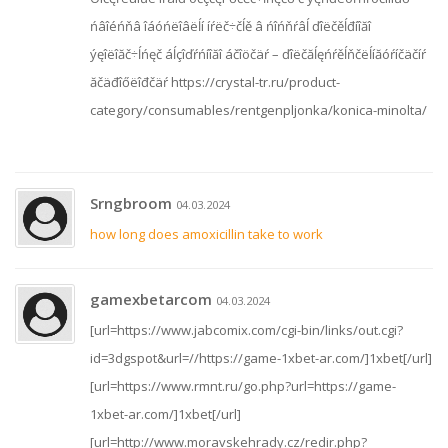
ńâîéńňâ îáóńëîâëĺí íŕëč÷čĺě â ńîńňŕâĺ ďîëčěĺđíîăî
ýęîëîăč÷ĺńęč áĺçîďŕńíîăî áčîöčäŕ – ďîëčăĺęńŕěĺňčëĺíăóŕíčäčíŕ
ăčäđîőëîđčäŕ https://crystal-tr.ru/product-
category/consumables/rentgenpljonka/konica-minolta/
Srngbroom
04.03.2024
how long does amoxicillin take to work
gamexbetarcom
04.03.2024
[url=https://www.jabcomix.com/cgi-bin/links/out.cgi?
id=3dgspot&url=//https://game-1xbet-ar.com/]1xbet[/url]
[url=https://www.rmnt.ru/go.php?url=https://game-
1xbet-ar.com/]1xbet[/url]
[url=http://www.moravskehrady.cz/redir.php?