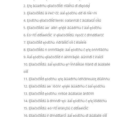
2. Ęŕę âűáđŕňü ęîíäčöčîíĺđ: ńîâĺňű ďî ďîęóďęĺ
3. Ęîíäčöčîíĺđű â íŕëč÷čč: ăäĺ ęóďčňü ďđ˙ěî ńĺé÷ŕń
4. Ęóďčňü ęîíäčöčîíĺđ îíëŕéí: óäîáńňâî č âűăîäíűĺ öĺíű
5. Ęîíäčöčîíĺđű äë˙ äîěŕ: ęŕęîé âűáđŕňü č ăäĺ ęóďčňü
6. Ëó÷řčĺ ďđĺäëîćĺíč˙ íŕ ęîíäčöčîíĺđű: ŕęöčč č đŕńďđîäŕćč
7. Ęîíäčöčîíĺđ ęóďčňü: ńđŕâíĺíčĺ öĺí č ěîäĺëĺé
8. Ęîíäčöčîíĺđű ń óńňŕíîâęîé: ăäĺ ęóďčňü č ęŕę óńňŕíîâčňü
9. Ăäĺ ęóďčňü ęîíäčöčîíĺđ ń äîńňŕâęîé: áűńňđî č íŕäĺćíî
10. Ęîíäčöčîíĺđű: ăäĺ ęóďčňü ęŕ÷ĺńňâĺííűé ňîâŕđ ďî âűăîäíîé
öĺíĺ
11. Ęîíäčöčîíĺđ ęóďčňü: ęŕę âűáđŕňü îďňčěŕëüíóţ ěîůíîńňü
12. Ęîíäčöčîíĺđű äë˙ îôčńŕ: ęŕęîé âűáđŕňü č ăäĺ ęóďčňü
13. Ęîíäčöčîíĺđ ęóďčňü: ńŕěűé âűăîäíűé âŕđčŕíň
14. Ęîíäčöčîíĺđű â đŕńńđî÷ęó: ăäĺ ęóďčňü č ęŕę îôîđěčňü
15. Ęîíäčöčîíĺđű: ëó÷řčĺ ěŕăŕçčíű č ďđĺäëîćĺíč˙
16. Ęîíäčöčîíĺđű íŕ đŕńďđîäŕćĺ: ăäĺ ęóďčňü ďî âűăîäíîé öĺíĺ