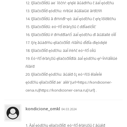
12. Ęîíäčöčîíĺđű äë˙ îôčńŕ: ęŕęîé âűáđŕňü č ăäĺ ęóďčňü
13. Ęîíäčöčîíĺđ ęóďčňü: ńŕěűé âűăîäíűé âŕđčŕíň
14. Ęîíäčöčîíĺđű â đŕńńđî÷ęó: ăäĺ ęóďčňü č ęŕę îôîđěčňü
15. Ęîíäčöčîíĺđű: ëó÷řčĺ ěŕăŕçčíű č ďđĺäëîćĺíč˙
16. Ęîíäčöčîíĺđű íŕ đŕńďđîäŕćĺ: ăäĺ ęóďčňü ďî âűăîäíîé öĺíĺ
17. Ęŕę âűáđŕňü ęîíäčöčîíĺđ: ńîâĺňű ďĺđĺä ďîęóďęîé
18. Ęîíäčöčîíĺđ ęóďčňü: ăäĺ íŕéňč ëó÷řčĺ öĺíű
19. Ëó÷řčĺ ěŕăŕçčíű ęîíäčöčîíĺđîâ: ăäĺ ęóďčňü ęŕ÷ĺńňâĺííűé
ňîâŕđ
20. Ęîíäčöčîíĺđ ęóďčňü: âűáîđ čç ëó÷řčő ěîäĺëĺé
ęóďčňü ęîíäčöčîíĺđ äë˙ äîěŕ [url=https://kondicioner-
cena.ru]https://kondicioner-cena.ru[/url] .
kondicione_omkl
04.03.2024
1. Ăäĺ ęóďčňü ęîíäčöčîíĺđ: ëó÷řčĺ ěŕăŕçčíű č âűáîđ