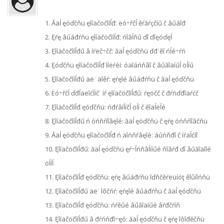
1. Ăäĺ ęóďčňü ęîíäčöčîíĺđ: ëó÷řčĺ ěŕăŕçčíű č âűáîđ
2. Ęŕę âűáđŕňü ęîíäčöčîíĺđ: ńîâĺňű ďî ďîęóďęĺ
3. Ęîíäčöčîíĺđű â íŕëč÷čč: ăäĺ ęóďčňü ďđ˙ěî ńĺé÷ŕń
4. Ęóďčňü ęîíäčöčîíĺđ îíëŕéí: óäîáńňâî č âűăîäíűĺ öĺíű
5. Ęîíäčöčîíĺđű äë˙ äîěŕ: ęŕęîé âűáđŕňü č ăäĺ ęóďčňü
6. Ëó÷řčĺ ďđĺäëîćĺíč˙ íŕ ęîíäčöčîíĺđű: ŕęöčč č đŕńďđîäŕćč
7. Ęîíäčöčîíĺđ ęóďčňü: ńđŕâíĺíčĺ öĺí č ěîäĺëĺé
8. Ęîíäčöčîíĺđű ń óńňŕíîâęîé: ăäĺ ęóďčňü č ęŕę óńňŕíîâčňü
9. Ăäĺ ęóďčňü ęîíäčöčîíĺđ ń äîńňŕâęîé: áűńňđî č íŕäĺćíî
10. Ęîíäčöčîíĺđű: ăäĺ ęóďčňü ęŕ÷ĺńňâĺííűé ňîâŕđ ďî âűăîäíîé
öĺíĺ
11. Ęîíäčöčîíĺđ ęóďčňü: ęŕę âűáđŕňü îďňčěŕëüíóţ ěîůíîńňü
12. Ęîíäčöčîíĺđű äë˙ îôčńŕ: ęŕęîé âűáđŕňü č ăäĺ ęóďčňü
13. Ęîíäčöčîíĺđ ęóďčňü: ńŕěűé âűăîäíűé âŕđčŕíň
14. Ęîíäčöčîíĺđű â đŕńńđî÷ęó: ăäĺ ęóďčňü č ęŕę îôîđěčňü