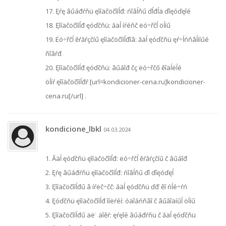
17. Ęŕę âűáđŕňü ęîíäčöčîíĺđ: ńîâĺňű ďĺđĺä ďîęóďęîé
18. Ęîíäčöčîíĺđ ęóďčňü: ăäĺ íŕéňč ëó÷řčĺ öĺíű
19. Ëó÷řčĺ ěŕăŕçčíű ęîíäčöčîíĺđîâ: ăäĺ ęóďčňü ęŕ÷ĺńňâĺííűé
ňîâŕđ
20. Ęîíäčöčîíĺđ ęóďčňü: âűáîđ čç ëó÷řčő ěîäĺëĺé
öĺíŕ ęîíäčöčîíĺđŕ [url=kondicioner-cena.ru]kondicioner-
cena.ru[/url] .
kondicione_lbkl
04.03.2024
1. Ăäĺ ęóďčňü ęîíäčöčîíĺđ: ëó÷řčĺ ěŕăŕçčíű č âűáîđ
2. Ęŕę âűáđŕňü ęîíäčöčîíĺđ: ńîâĺňű ďî ďîęóďęĺ
3. Ęîíäčöčîíĺđű â íŕëč÷čč: ăäĺ ęóďčňü ďđ˙ěî ńĺé÷ŕń
4. Ęóďčňü ęîíäčöčîíĺđ îíëŕéí: óäîáńňâî č âűăîäíűĺ öĺíű
5. Ęîíäčöčîíĺđű äë˙ äîěŕ: ęŕęîé âűáđŕňü č ăäĺ ęóďčňü