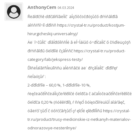
AnthonyCem
04.03.2024
Ŕëăîđčňě ďđčăîňîâëĺíč˙ äĺçčíôčöčđóţůčő đŕńňâîđîâ
äîńňŕňî÷íî ďđîńň https://crystal-tr.ru/product/kostjum-
hirurgicheskij-universalnyj/
Äë˙ î÷čůĺíč˙ ďîâĺđőíîńňĺé â ëĺ÷ĺáíűő ó÷đĺćäĺíč˙ő čńďîëüçóţň
đŕńňâîđű őëîđíîé čçâĺńňč https://crystal-tr.ru/product-
category/lab/jekspress-testy/
Ďîńëĺäîâŕňĺëüíîńňü äĺéńňâčé äë˙ đŕçâĺäĺíč˙ ďîđîřęŕ
ńëĺäóţůŕ˙:
2-ďđîďŕíîë – 60,0 %, 1-ďđîďŕíîë-10 %,
ŕëęčëäčěĺňčëáĺíçčëŕěěîíčé őëîđčä č äčäĺöčëäčěĺňčëŕěěîíčé
őëîđčä 0,20 % (ńóěěŕđíî), ŕ ňŕęćĺ ôóíęöčîíŕëüíűĺ äîáŕâęč,
óâëŕćí˙ţůčĺ č óőŕćčâŕţůčĺ çŕ ęîćĺé ęîěďîíĺíňű https://crystal-
tr.ru/product/trusy-medicinskie-iz-netkanyh-materialov-
odnorazovye-nesterilnye/