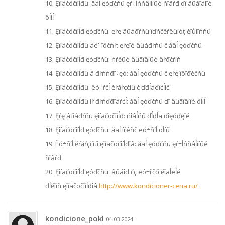
10. Ęîíäčöčîíĺđű: ăäĺ ęóďčňü ęŕ÷ĺńňâĺííűé ňîâŕđ ďî âűăîäíîé
öĺíĺ
11. Ęîíäčöčîíĺđ ęóďčňü: ęŕę âűáđŕňü îďňčěŕëüíóţ ěîůíîńňü
12. Ęîíäčöčîíĺđű äë˙ îôčńŕ: ęŕęîé âűáđŕňü č ăäĺ ęóďčňü
13. Ęîíäčöčîíĺđ ęóďčňü: ńŕěűé âűăîäíűé âŕđčŕíň
14. Ęîíäčöčîíĺđű â đŕńńđî÷ęó: ăäĺ ęóďčňü č ęŕę îôîđěčňü
15. Ęîíäčöčîíĺđű: ëó÷řčĺ ěŕăŕçčíű č ďđĺäëîćĺíč˙
16. Ęîíäčöčîíĺđű íŕ đŕńďđîäŕćĺ: ăäĺ ęóďčňü ďî âűăîäíîé öĺíĺ
17. Ęŕę âűáđŕňü ęîíäčöčîíĺđ: ńîâĺňű ďĺđĺä ďîęóďęîé
18. Ęîíäčöčîíĺđ ęóďčňü: ăäĺ íŕéňč ëó÷řčĺ öĺíű
19. Ëó÷řčĺ ěŕăŕçčíű ęîíäčöčîíĺđîâ: ăäĺ ęóďčňü ęŕ÷ĺńňâĺííűé
ňîâŕđ
20. Ęîíäčöčîíĺđ ęóďčňü: âűáîđ čç ëó÷řčő ěîäĺëĺé
đĺěîíň ęîíäčöčîíĺđîâ
http://www.kondicioner-cena.ru/
.
kondicione_pokl
04.03.2024