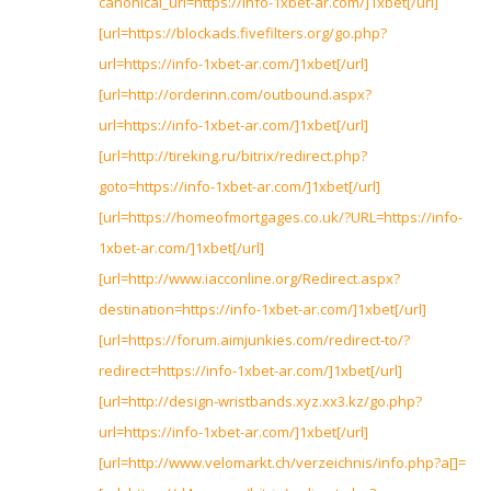
canonical_uri=https://info-1xbet-ar.com/]1xbet[/url]
[url=https://blockads.fivefilters.org/go.php?
url=https://info-1xbet-ar.com/]1xbet[/url]
[url=http://orderinn.com/outbound.aspx?
url=https://info-1xbet-ar.com/]1xbet[/url]
[url=http://tireking.ru/bitrix/redirect.php?
goto=https://info-1xbet-ar.com/]1xbet[/url]
[url=https://homeofmortgages.co.uk/?URL=https://info-
1xbet-ar.com/]1xbet[/url]
[url=http://www.iacconline.org/Redirect.aspx?
destination=https://info-1xbet-ar.com/]1xbet[/url]
[url=https://forum.aimjunkies.com/redirect-to/?
redirect=https://info-1xbet-ar.com/]1xbet[/url]
[url=http://design-wristbands.xyz.xx3.kz/go.php?
url=https://info-1xbet-ar.com/]1xbet[/url]
[url=http://www.velomarkt.ch/verzeichnis/info.php?a[]=