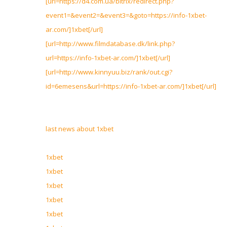
[url=https://d4.com.ua/bitrix/redirect.php?
event1=&event2=&event3=&goto=https://info-1xbet-
ar.com/]1xbet[/url]
[url=http://www.filmdatabase.dk/link.php?
url=https://info-1xbet-ar.com/]1xbet[/url]
[url=http://www.kinnyuu.biz/rank/out.cgi?
id=6emesens&url=https://info-1xbet-ar.com/]1xbet[/url]
last news about 1xbet
1xbet
1xbet
1xbet
1xbet
1xbet