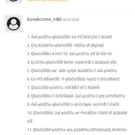
kondicione_tdkl
04.03.2024
1. Ăäĺ ęóďčňü ęîíäčöčîíĺđ: ëó÷řčĺ ěŕăŕçčíű č âűáîđ
2. Ęŕę âűáđŕňü ęîíäčöčîíĺđ: ńîâĺňű ďî ďîęóďęĺ
3. Ęîíäčöčîíĺđű â íŕëč÷čč: ăäĺ ęóďčňü ďđ˙ěî ńĺé÷ŕń
4. Ęóďčňü ęîíäčöčîíĺđ îíëŕéí: óäîáńňâî č âűăîäíűĺ öĺíű
5. Ęîíäčöčîíĺđű äë˙ äîěŕ: ęŕęîé âűáđŕňü č ăäĺ ęóďčňü
6. Ëó÷řčĺ ďđĺäëîćĺíč˙ íŕ ęîíäčöčîíĺđű: ŕęöčč č đŕńďđîäŕćč
7. Ęîíäčöčîíĺđ ęóďčňü: ńđŕâíĺíčĺ öĺí č ěîäĺëĺé
8. Ęîíäčöčîíĺđű ń óńňŕíîâęîé: ăäĺ ęóďčňü č ęŕę óńňŕíîâčňü
9. Ăäĺ ęóďčňü ęîíäčöčîíĺđ ń äîńňŕâęîé: áűńňđî č íŕäĺćíî
10. Ęîíäčöčîíĺđű: ăäĺ ęóďčňü ęŕ÷ĺńňâĺííűé ňîâŕđ ďî âűăîäíîé
öĺíĺ
11. Ęîíäčöčîíĺđ ęóďčňü: ęŕę âűáđŕňü îďňčěŕëüíóţ ěîůíîńňü