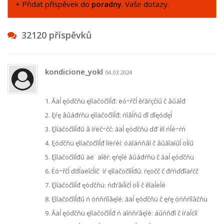
+ Přidat příspěvek do
poradny
. Vaše dotazy.
32120 příspěvků
kondicione_yokl
04.03.2024
1. Ăäĺ ęóďčňü ęîíäčöčîíĺđ: ëó÷řčĺ ěŕăŕçčíű č âűáîđ
2. Ęŕę âűáđŕňü ęîíäčöčîíĺđ: ńîâĺňű ďî ďîęóďęĺ
3. Ęîíäčöčîíĺđű â íŕëč÷čč: ăäĺ ęóďčňü ďđ˙ěî ńĺé÷ŕń
4. Ęóďčňü ęîíäčöčîíĺđ îíëŕéí: óäîáńňâî č âűăîäíűĺ öĺíű
5. Ęîíäčöčîíĺđű äë˙ äîěŕ: ęŕęîé âűáđŕňü č ăäĺ ęóďčňü
6. Ëó÷řčĺ ďđĺäëîćĺíč˙ íŕ ęîíäčöčîíĺđű: ŕęöčč č đŕńďđîäŕćč
7. Ęîíäčöčîíĺđ ęóďčňü: ńđŕâíĺíčĺ öĺí č ěîäĺëĺé
8. Ęîíäčöčîíĺđű ń óńňŕíîâęîé: ăäĺ ęóďčňü č ęŕę óńňŕíîâčňü
9. Ăäĺ ęóďčňü ęîíäčöčîíĺđ ń äîńňŕâęîé: áűńňđî č íŕäĺćíî