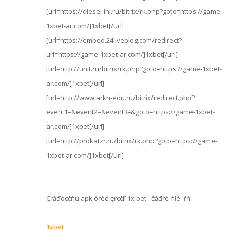
[url=https://diesel-inj.ru/bitrix/rk.php?goto=https://game-
1xbet-ar.com/]1xbet[/url]
[url=https://embed.24liveblog.com/redirect?
url=https://game-1xbet-ar.com/]1xbet[/url]
[url=http://unit.ru/bitrix/rk.php?goto=https://game-1xbet-
ar.com/]1xbet[/url]
[url=http://www.arkh-edu.ru/bitrix/redirect.php?
event1=&event2=&event3=&goto=https://game-1xbet-
ar.com/]1xbet[/url]
[url=http://prokatzr.ru/bitrix/rk.php?goto=https://game-
1xbet-ar.com/]1xbet[/url]
Çŕăđóçčňü apk ôŕéë ęŕçčíî 1x bet - čăđŕé ńĺé÷ŕń!
1xbet