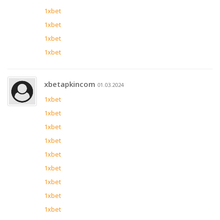
1xbet
1xbet
1xbet
1xbet
xbetapkincom
01.03.2024
1xbet
1xbet
1xbet
1xbet
1xbet
1xbet
1xbet
1xbet
1xbet