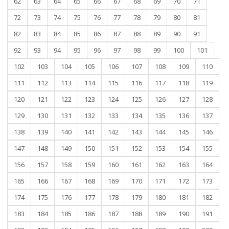
62
63
64
65
66
67
68
69
70
71
72
73
74
75
76
77
78
79
80
81
82
83
84
85
86
87
88
89
90
91
92
93
94
95
96
97
98
99
100
101
102
103
104
105
106
107
108
109
110
111
112
113
114
115
116
117
118
119
120
121
122
123
124
125
126
127
128
129
130
131
132
133
134
135
136
137
138
139
140
141
142
143
144
145
146
147
148
149
150
151
152
153
154
155
156
157
158
159
160
161
162
163
164
165
166
167
168
169
170
171
172
173
174
175
176
177
178
179
180
181
182
183
184
185
186
187
188
189
190
191