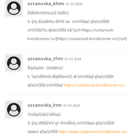
ustanovka_bhmr
01.03.2024
Ďđîôĺńńčîíŕëüíűĺ ńîâĺňű
6. Ęŕę âűáđŕňü ěĺńňî äë˙ óńňŕíîâęč ęîíäčöčîíĺđŕ
óńňŕíîâčňü ęîíäčöčîíĺđ öĺíŕ [url=https://ustanovit-
kondicioner.ru/]https://ustanovit-kondicioner.ru/[/url] .
ustanovka_tfmr
01.03.2024
Íĺîáőîäčěŕ˙ číôîđěŕöč˙
5. Ýęńďĺđňíűĺ đĺęîěĺíäŕöčč ďî óńňŕíîâęĺ ęîíäčöčîíĺđŕ
ęîíäčöčîíĺđ óńňŕíîâęŕ
https://ustanovit-kondicioner.ru/
.
ustanovka_lrmr
01.03.2024
Ýôôĺęňčâíűĺ ěĺňîäű
9. Ęŕę ďđîâĺńňč ęŕ÷ĺńňâĺííóţ óńňŕíîâęó ęîíäčöčîíĺđŕ
daikin ęîíäčöčîíĺđ
http://www.ustanovit-kondicioner.ru/
.