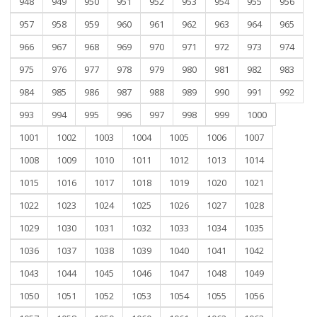
948
949
950
951
952
953
954
955
956
957
958
959
960
961
962
963
964
965
966
967
968
969
970
971
972
973
974
975
976
977
978
979
980
981
982
983
984
985
986
987
988
989
990
991
992
993
994
995
996
997
998
999
1000
1001
1002
1003
1004
1005
1006
1007
1008
1009
1010
1011
1012
1013
1014
1015
1016
1017
1018
1019
1020
1021
1022
1023
1024
1025
1026
1027
1028
1029
1030
1031
1032
1033
1034
1035
1036
1037
1038
1039
1040
1041
1042
1043
1044
1045
1046
1047
1048
1049
1050
1051
1052
1053
1054
1055
1056