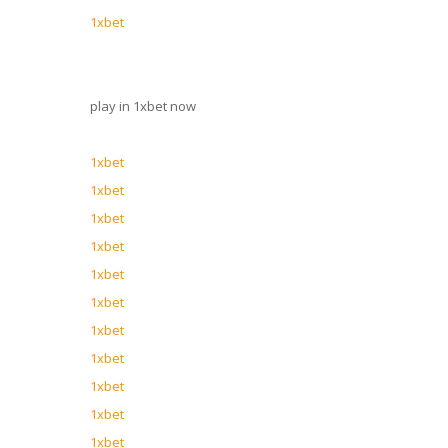
1xbet
play in 1xbet now
1xbet
1xbet
1xbet
1xbet
1xbet
1xbet
1xbet
1xbet
1xbet
1xbet
1xbet