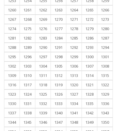
1253
1254
1255
1256
1257
1258
1259
1260
1261
1262
1263
1264
1265
1266
1267
1268
1269
1270
1271
1272
1273
1274
1275
1276
1277
1278
1279
1280
1281
1282
1283
1284
1285
1286
1287
1288
1289
1290
1291
1292
1293
1294
1295
1296
1297
1298
1299
1300
1301
1302
1303
1304
1305
1306
1307
1308
1309
1310
1311
1312
1313
1314
1315
1316
1317
1318
1319
1320
1321
1322
1323
1324
1325
1326
1327
1328
1329
1330
1331
1332
1333
1334
1335
1336
1337
1338
1339
1340
1341
1342
1343
1344
1345
1346
1347
1348
1349
1350