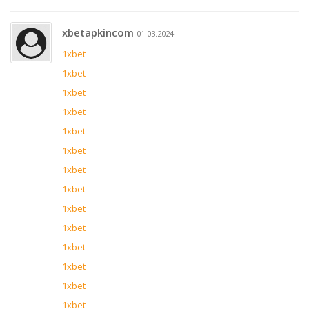
xbetapkincom
01.03.2024
1xbet
1xbet
1xbet
1xbet
1xbet
1xbet
1xbet
1xbet
1xbet
1xbet
1xbet
1xbet
1xbet
1xbet