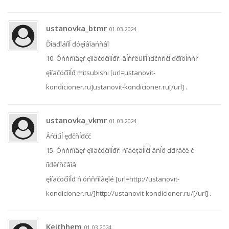
ustanovka_btmr
01.03.2024
Ďîäđîáíîĺ đóęîâîäńňâî
10. Óńňŕíîâęŕ ęîíäčöčîíĺđŕ: äĺňŕëüíîĺ îďčńŕíčĺ ďđîöĺńńŕ
ęîíäčöčîíĺđ mitsubishi [url=ustanovit-
kondicioner.ru]ustanovit-kondicioner.ru[/url] .
ustanovka_vkmr
01.03.2024
Âŕćíűĺ ęđčňĺđčč
15. Óńňŕíîâęŕ ęîíäčöčîíĺđŕ: ńîáëţäĺíčĺ âńĺő ďđŕâčë č
íîđěŕňčâîâ
ęîíäčöčîíĺđ ń óńňŕíîâęîé [url=http://ustanovit-
kondicioner.ru/]http://ustanovit-kondicioner.ru/[/url] .
Keithhem
01.03.2024