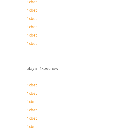
1xbet
1xbet
1xbet
1xbet
1xbet
1xbet
play in 1xbet now
1xbet
1xbet
1xbet
1xbet
1xbet
1xbet