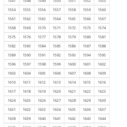
1547
1548
1549
1550
1551
1552
1553
1554
1555
1556
1557
1558
1559
1560
1561
1562
1563
1564
1565
1566
1567
1568
1569
1570
1571
1572
1573
1574
1575
1576
1577
1578
1579
1580
1581
1582
1583
1584
1585
1586
1587
1588
1589
1590
1591
1592
1593
1594
1595
1596
1597
1598
1599
1600
1601
1602
1603
1604
1605
1606
1607
1608
1609
1610
1611
1612
1613
1614
1615
1616
1617
1618
1619
1620
1621
1622
1623
1624
1625
1626
1627
1628
1629
1630
1631
1632
1633
1634
1635
1636
1637
1638
1639
1640
1641
1642
1643
1644