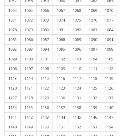
1057
1058
1059
1060
1061
1062
1063
1064
1065
1066
1067
1068
1069
1070
1071
1072
1073
1074
1075
1076
1077
1078
1079
1080
1081
1082
1083
1084
1085
1086
1087
1088
1089
1090
1091
1092
1093
1094
1095
1096
1097
1098
1099
1100
1101
1102
1103
1104
1105
1106
1107
1108
1109
1110
1111
1112
1113
1114
1115
1116
1117
1118
1119
1120
1121
1122
1123
1124
1125
1126
1127
1128
1129
1130
1131
1132
1133
1134
1135
1136
1137
1138
1139
1140
1141
1142
1143
1144
1145
1146
1147
1148
1149
1150
1151
1152
1153
1154