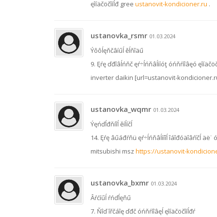
ęîíäčöčîíĺđ gree
ustanovit-kondicioner.ru
.
ustanovka_rsmr
01.03.2024
Ýôôĺęňčâíűĺ ěĺňîäű
9. Ęŕę ďđîâĺńňč ęŕ÷ĺńňâĺííóţ óńňŕíîâęó ęîíäčöč
inverter daikin [url=ustanovit-kondicioner.r
ustanovka_wqmr
01.03.2024
Ýęńďĺđňíîĺ ěíĺíčĺ
14. Ęŕę âűáđŕňü ęŕ÷ĺńňâĺííîĺ îáîđóäîâŕíčĺ äë˙ ó
mitsubishi msz
https://ustanovit-kondicion
ustanovka_bxmr
01.03.2024
Âŕćíűĺ ŕńďĺęňű
7. Ňîď îřčáîę ďđč óńňŕíîâęĺ ęîíäčöčîíĺđŕ