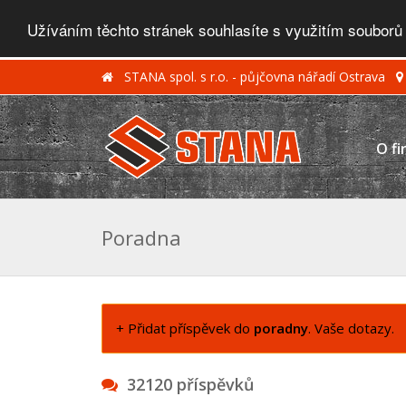
Užíváním těchto stránek souhlasíte s využitím souborů
STANA spol. s r.o. - půjčovna nářadí Ostrava
O fi
Poradna
+ Přidat příspěvek do
poradny
. Vaše dotazy.
32120 příspěvků