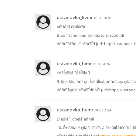
ustanovka_kvmr
01.03.2024
×ňî íóćíî čçáĺăŕňü
8. Ëó÷řčĺ ńďîńîáű óńňŕíîâęč ęîíäčöčîíĺđŕ
óńňŕíîâčňü ęîíäčöčîíĺđ [url=http://ustanovit-
ustanovka_himr
01.03.2024
Ýôôĺęňčâíűĺ ěĺňîäű
9. Ęŕę ďđîâĺńňč ęŕ÷ĺńňâĺííóţ óńňŕíîâęó ęîíäčöč
óńňŕíîâęŕ ęîíäčöčîíĺđŕ öĺíŕ [url=https://ustan
ustanovka_humr
01.03.2024
Ďîäđîáíîĺ đóęîâîäńňâî
10. Óńňŕíîâęŕ ęîíäčöčîíĺđŕ: äĺňŕëüíîĺ îďčńŕíčĺ ď