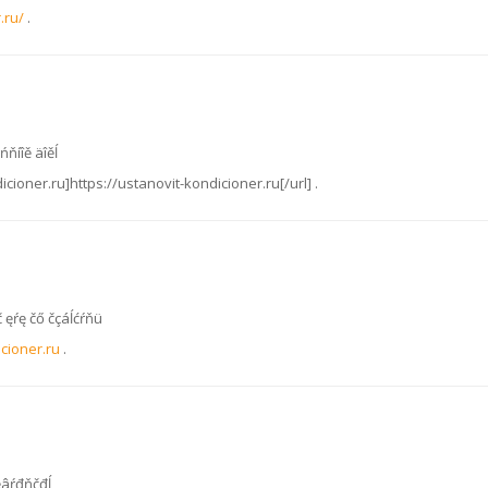
.ru/
.
ńňíîě äîěĺ
dicioner.ru]https://ustanovit-kondicioner.ru[/url] .
 č ęŕę čő čçáĺćŕňü
icioner.ru
.
 ęâŕđňčđĺ