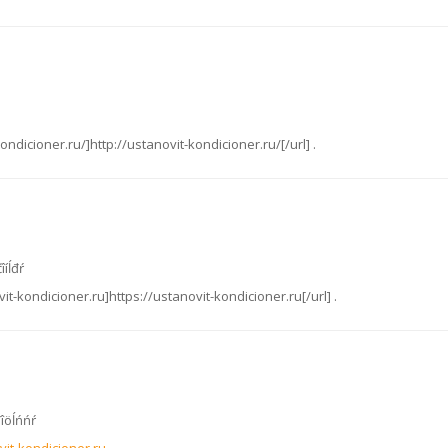
kondicioner.ru/]http://ustanovit-kondicioner.ru/[/url] .
îíĺđŕ
ovit-kondicioner.ru]https://ustanovit-kondicioner.ru[/url] .
đîöĺńńŕ