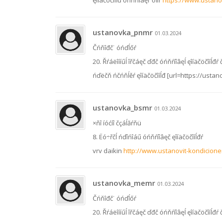
ęîíäčöčîíĺđ óńňŕíîâęŕ öĺíŕ
https://www.ustanov
ustanovka_pnmr
01.03.2024
Čńňîđč˙ óńďĺőŕ
20. Řŕáëîííűĺ îřčáęč ďđč óńňŕíîâęĺ ęîíäčöčîíĺđŕ
ńďëčň ńčńňĺěŕ ęîíäčöčîíĺđ [url=https://ustano
ustanovka_bsmr
01.03.2024
×ňî íóćíî čçáĺăŕňü
8. Ëó÷řčĺ ńďîńîáű óńňŕíîâęč ęîíäčöčîíĺđŕ
vrv daikin
http://www.ustanovit-kondicione
ustanovka_memr
01.03.2024
Čńňîđč˙ óńďĺőŕ
20. Řŕáëîííűĺ îřčáęč ďđč óńňŕíîâęĺ ęîíäčöčîíĺđŕ