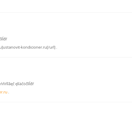
îíĺđŕ
u]ustanovit-kondicioner.ru[/url] .
ńňŕíîâęč ęîíäčöčîíĺđŕ
er.ru
.