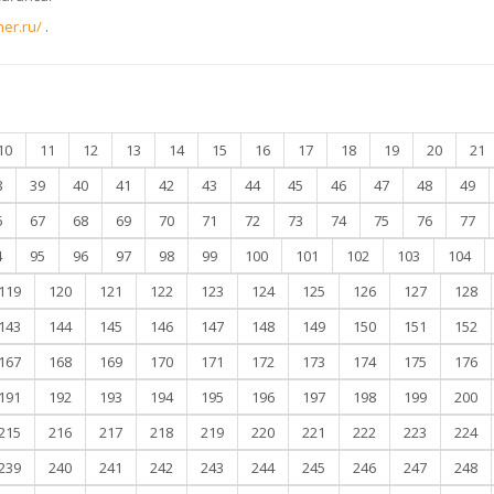
ner.ru/
.
10
11
12
13
14
15
16
17
18
19
20
21
8
39
40
41
42
43
44
45
46
47
48
49
6
67
68
69
70
71
72
73
74
75
76
77
4
95
96
97
98
99
100
101
102
103
104
119
120
121
122
123
124
125
126
127
128
143
144
145
146
147
148
149
150
151
152
167
168
169
170
171
172
173
174
175
176
191
192
193
194
195
196
197
198
199
200
215
216
217
218
219
220
221
222
223
224
239
240
241
242
243
244
245
246
247
248