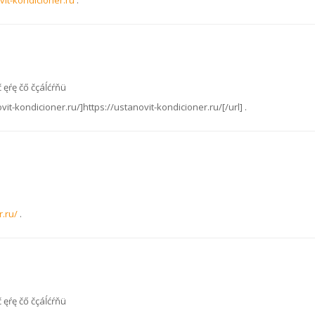
it-kondicioner.ru
.
 č ęŕę čő čçáĺćŕňü
vit-kondicioner.ru/]https://ustanovit-kondicioner.ru/[/url] .
r.ru/
.
 č ęŕę čő čçáĺćŕňü