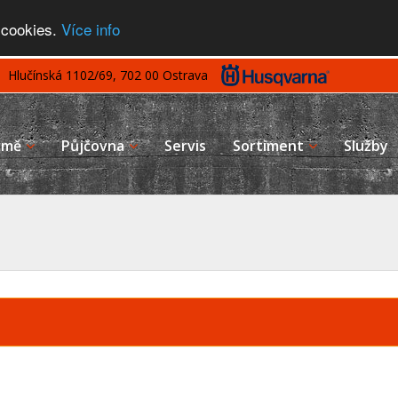
 cookies.
Více info
Hlučínská 1102/69, 702 00 Ostrava
rmě
Půjčovna
Servis
Sortiment
Služby