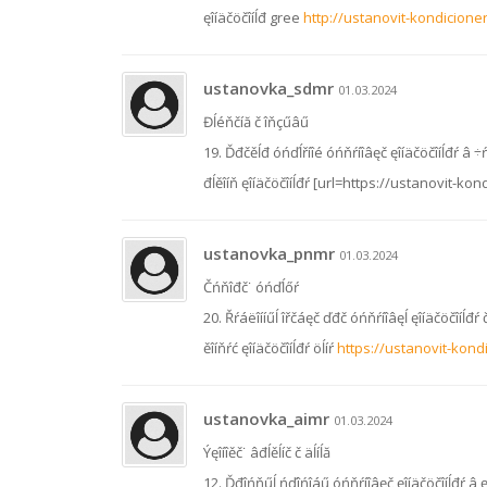
ęîíäčöčîíĺđ gree
http://ustanovit-kondicioner
ustanovka_sdmr
01.03.2024
Đĺéňčíă č îňçűâű
19. Ďđčěĺđ óńďĺříîé óńňŕíîâęč ęîíäčöčîíĺđŕ â ÷ŕ
đĺěîíň ęîíäčöčîíĺđŕ [url=https://ustanovit-kon
ustanovka_pnmr
01.03.2024
Čńňîđč˙ óńďĺőŕ
20. Řŕáëîííűĺ îřčáęč ďđč óńňŕíîâęĺ ęîíäčöčîíĺđŕ
ěîíňŕć ęîíäčöčîíĺđŕ öĺíŕ
https://ustanovit-kond
ustanovka_aimr
01.03.2024
Ýęîíîěč˙ âđĺěĺíč č äĺíĺă
12. Ďđîńňűĺ ńďîńîáű óńňŕíîâęč ęîíäčöčîíĺđŕ â