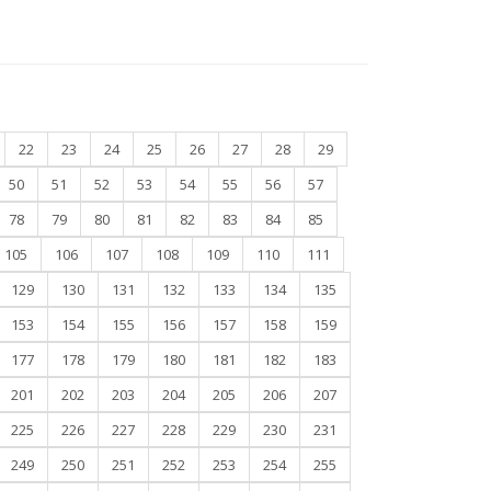
22
23
24
25
26
27
28
29
50
51
52
53
54
55
56
57
78
79
80
81
82
83
84
85
105
106
107
108
109
110
111
129
130
131
132
133
134
135
153
154
155
156
157
158
159
177
178
179
180
181
182
183
201
202
203
204
205
206
207
225
226
227
228
229
230
231
249
250
251
252
253
254
255