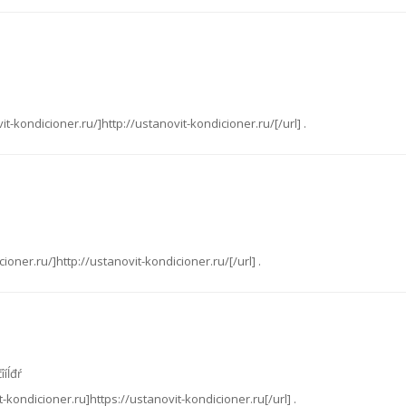
vit-kondicioner.ru/]http://ustanovit-kondicioner.ru/[/url] .
icioner.ru/]http://ustanovit-kondicioner.ru/[/url] .
îíĺđŕ
it-kondicioner.ru]https://ustanovit-kondicioner.ru[/url] .