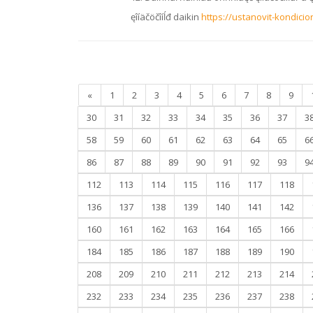
ęîíäčöčîíĺđ daikin
https://ustanovit-kondicio
«
1
2
3
4
5
6
7
8
9
30
31
32
33
34
35
36
37
3
58
59
60
61
62
63
64
65
6
86
87
88
89
90
91
92
93
9
112
113
114
115
116
117
118
136
137
138
139
140
141
142
160
161
162
163
164
165
166
184
185
186
187
188
189
190
208
209
210
211
212
213
214
232
233
234
235
236
237
238