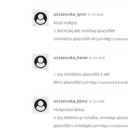
ustanovka_ipmr
01.03.2024
Âŕćíűĺ ŕńďĺęňű
7. Ňîď îřčáîę ďđč óńňŕíîâęĺ ęîíäčöčîíĺđŕ
óńňŕíîâčňü ęîíäčöčîíĺđ öĺíŕ [url=http://ustano
ustanovka_bemr
01.03.2024
1. Ęŕę óńňŕíîâčňü ęîíäčöčîíĺđ â äîěĺ
ěîíňŕć ęîíäčöčîíĺđŕ [url=http://ustanovit-kond
ustanovka_kbmr
01.03.2024
Ýôôĺęňčâíűĺ ěĺňîäű
9. Ęŕę ďđîâĺńňč ęŕ÷ĺńňâĺííóţ óńňŕíîâęó ęîíäčöč
ęîíäčöčîíĺđ ń óńňŕíîâęîé [url=https://ustanov