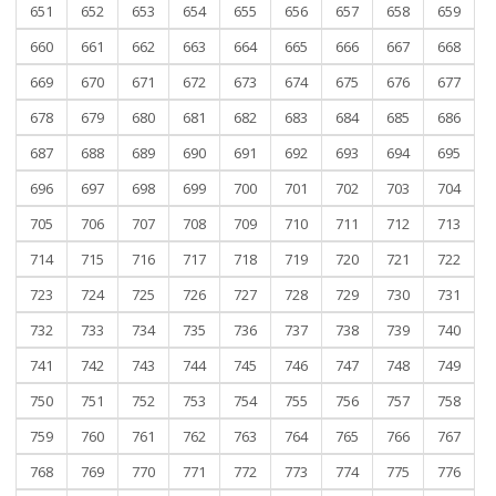
651
652
653
654
655
656
657
658
659
660
661
662
663
664
665
666
667
668
669
670
671
672
673
674
675
676
677
678
679
680
681
682
683
684
685
686
687
688
689
690
691
692
693
694
695
696
697
698
699
700
701
702
703
704
705
706
707
708
709
710
711
712
713
714
715
716
717
718
719
720
721
722
723
724
725
726
727
728
729
730
731
732
733
734
735
736
737
738
739
740
741
742
743
744
745
746
747
748
749
750
751
752
753
754
755
756
757
758
759
760
761
762
763
764
765
766
767
768
769
770
771
772
773
774
775
776