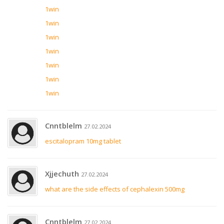
1win
1win
1win
1win
1win
1win
1win
Cnntblelm
27.02.2024
escitalopram 10mg tablet
Xjjechuth
27.02.2024
what are the side effects of cephalexin 500mg
Cnntblelm
27.02.2024