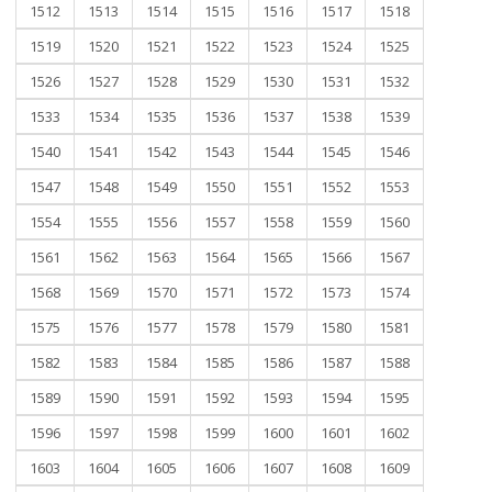
1512
1513
1514
1515
1516
1517
1518
1519
1520
1521
1522
1523
1524
1525
1526
1527
1528
1529
1530
1531
1532
1533
1534
1535
1536
1537
1538
1539
1540
1541
1542
1543
1544
1545
1546
1547
1548
1549
1550
1551
1552
1553
1554
1555
1556
1557
1558
1559
1560
1561
1562
1563
1564
1565
1566
1567
1568
1569
1570
1571
1572
1573
1574
1575
1576
1577
1578
1579
1580
1581
1582
1583
1584
1585
1586
1587
1588
1589
1590
1591
1592
1593
1594
1595
1596
1597
1598
1599
1600
1601
1602
1603
1604
1605
1606
1607
1608
1609