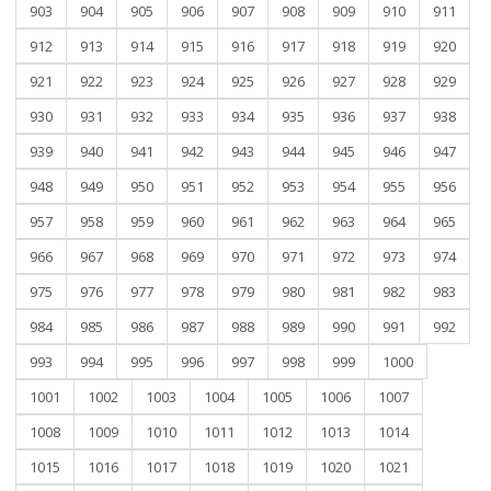
903
904
905
906
907
908
909
910
911
912
913
914
915
916
917
918
919
920
921
922
923
924
925
926
927
928
929
930
931
932
933
934
935
936
937
938
939
940
941
942
943
944
945
946
947
948
949
950
951
952
953
954
955
956
957
958
959
960
961
962
963
964
965
966
967
968
969
970
971
972
973
974
975
976
977
978
979
980
981
982
983
984
985
986
987
988
989
990
991
992
993
994
995
996
997
998
999
1000
1001
1002
1003
1004
1005
1006
1007
1008
1009
1010
1011
1012
1013
1014
1015
1016
1017
1018
1019
1020
1021