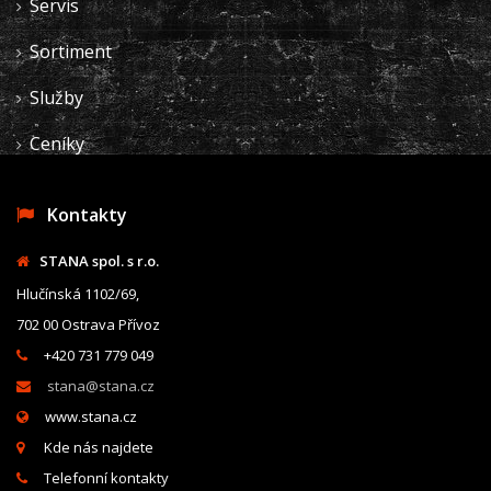
Servis
Sortiment
Služby
Ceníky
Kontakty
STANA spol. s r.o.
Hlučínská 1102/69,
702 00 Ostrava Přívoz
+420 731 779 049
stana@stana.cz
www.stana.cz
Kde nás najdete
Telefonní kontakty