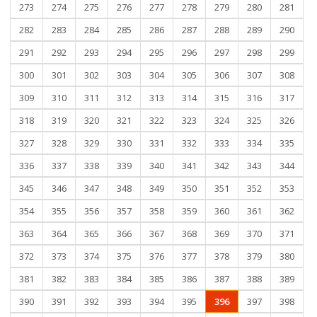
273
274
275
276
277
278
279
280
281
282
283
284
285
286
287
288
289
290
291
292
293
294
295
296
297
298
299
300
301
302
303
304
305
306
307
308
309
310
311
312
313
314
315
316
317
318
319
320
321
322
323
324
325
326
327
328
329
330
331
332
333
334
335
336
337
338
339
340
341
342
343
344
345
346
347
348
349
350
351
352
353
354
355
356
357
358
359
360
361
362
363
364
365
366
367
368
369
370
371
372
373
374
375
376
377
378
379
380
381
382
383
384
385
386
387
388
389
390
391
392
393
394
395
396
397
398