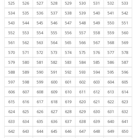
525
526
527
528
529
530
531
532
533
534
535
536
537
538
539
540
541
542
543
544
545
546
547
548
549
550
551
552
553
554
555
556
557
558
559
560
561
562
563
564
565
566
567
568
569
570
571
572
573
574
575
576
577
578
579
580
581
582
583
584
585
586
587
588
589
590
591
592
593
594
595
596
597
598
599
600
601
602
603
604
605
606
607
608
609
610
611
612
613
614
615
616
617
618
619
620
621
622
623
624
625
626
627
628
629
630
631
632
633
634
635
636
637
638
639
640
641
642
643
644
645
646
647
648
649
650