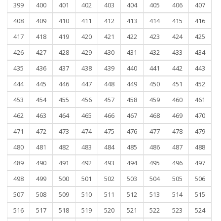
399
400
401
402
403
404
405
406
407
408
409
410
411
412
413
414
415
416
417
418
419
420
421
422
423
424
425
426
427
428
429
430
431
432
433
434
435
436
437
438
439
440
441
442
443
444
445
446
447
448
449
450
451
452
453
454
455
456
457
458
459
460
461
462
463
464
465
466
467
468
469
470
471
472
473
474
475
476
477
478
479
480
481
482
483
484
485
486
487
488
489
490
491
492
493
494
495
496
497
498
499
500
501
502
503
504
505
506
507
508
509
510
511
512
513
514
515
516
517
518
519
520
521
522
523
524