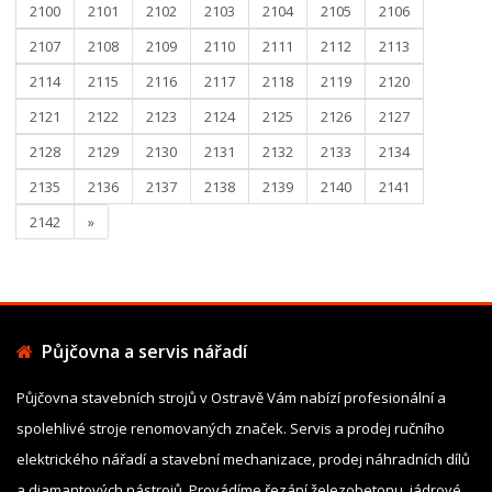
2100
2101
2102
2103
2104
2105
2106
2107
2108
2109
2110
2111
2112
2113
2114
2115
2116
2117
2118
2119
2120
2121
2122
2123
2124
2125
2126
2127
2128
2129
2130
2131
2132
2133
2134
2135
2136
2137
2138
2139
2140
2141
2142
»
Půjčovna a servis nářadí
Půjčovna stavebních strojů v Ostravě Vám nabízí profesionální a
spolehlivé stroje renomovaných značek. Servis a prodej ručního
elektrického nářadí a stavební mechanizace, prodej náhradních dílů
a diamantových nástrojů. Provádíme řezání železobetonu, jádrové