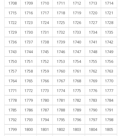
1708
1709
1710
1711
1712
1713
1714
1715
1716
1717
1718
1719
1720
1721
1722
1723
1724
1725
1726
1727
1728
1729
1730
1731
1732
1733
1734
1735
1736
1737
1738
1739
1740
1741
1742
1743
1744
1745
1746
1747
1748
1749
1750
1751
1752
1753
1754
1755
1756
1757
1758
1759
1760
1761
1762
1763
1764
1765
1766
1767
1768
1769
1770
1771
1772
1773
1774
1775
1776
1777
1778
1779
1780
1781
1782
1783
1784
1785
1786
1787
1788
1789
1790
1791
1792
1793
1794
1795
1796
1797
1798
1799
1800
1801
1802
1803
1804
1805