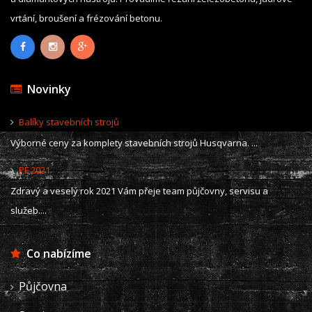
vrtání, broušení a frézování betonu.
Novinky
Balíky stavebních strojů
Výborné ceny za komplety stavebních strojů Husqvarna. ...
PF 2021
Zdravý a veselý rok 2021 Vám přeje team půjčovny, servisu a
služeb....
Co nabízíme
Půjčovna