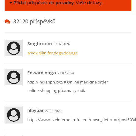
+ Přidat příspěvek do
poradny
. Vaše dotazy.
32120 příspěvků
Smgbroom
27.02.2024
amoxicillin for dogs dosage
EdwardInago
27.02.2024
http://indianph.xyz/# Online medicine order
online shopping pharmacy india
nlbybar
27.02.2024
https://www.liveinternet.ru/users/down_detector/post503