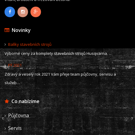
Novinky
Balíky stavebních strojů
Výborné ceny za komplety stavebních strojů Husqvarna. ...
PF 2021
Zdravý a veselý rok 2021 Vám přeje team půjčovny, servisu a
služeb....
Co nabízíme
Půjčovna
Servis