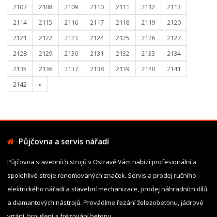
2107
2108
2109
2110
2111
2112
2113
2114
2115
2116
2117
2118
2119
2120
2121
2122
2123
2124
2125
2126
2127
2128
2129
2130
2131
2132
2133
2134
2135
2136
2137
2138
2139
2140
2141
2142
»
Půjčovna a servis nářadí
Půjčovna stavebních strojů v Ostravě Vám nabízí profesionální a
spolehlivé stroje renomovaných značek. Servis a prodej ručního
elektrického nářadí a stavební mechanizace, prodej náhradních dílů
a diamantových nástrojů. Provádíme řezání železobetonu, jádrové
vrtání, broušení a frézování betonu.