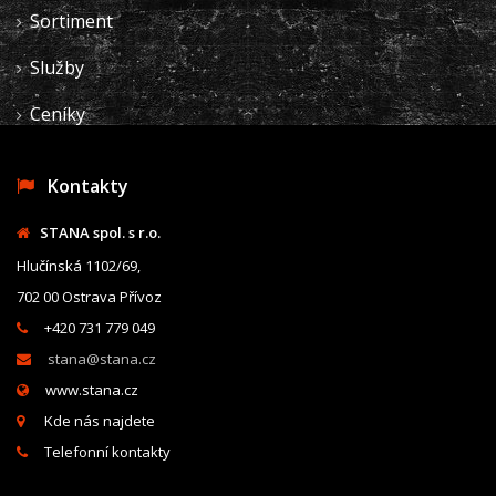
Sortiment
Služby
Ceníky
Kontakty
STANA spol. s r.o.
Hlučínská 1102/69,
702 00 Ostrava Přívoz
+420 731 779 049
stana@stana.cz
www.stana.cz
Kde nás najdete
Telefonní kontakty