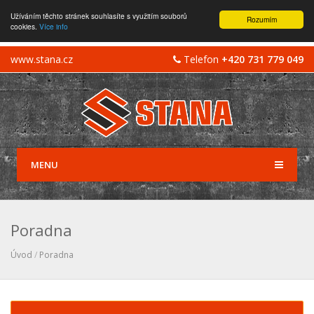
Užíváním těchto stránek souhlasíte s využitím souborů
Rozumím
cookies.
Více info
www.stana.cz
Telefon
+420 731 779 049
MENU
Poradna
Úvod
/
Poradna