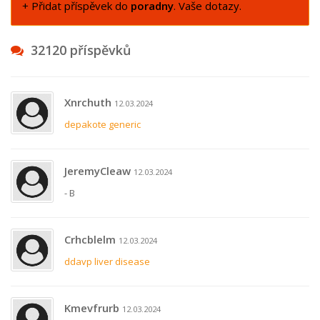
+ Přidat příspěvek do
poradny
. Vaše dotazy.
32120 příspěvků
Xnrchuth
12.03.2024
depakote generic
JeremyCleaw
12.03.2024
- B
Crhcblelm
12.03.2024
ddavp liver disease
Kmevfrurb
12.03.2024