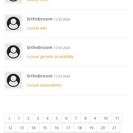
Srthvbroom
12.03.2024
cozaar wiki
Srthvbroom
12.03.2024
cozaar generic availability
Srthvbroom
12.03.2024
cozaar equivalents
«
1
2
3
4
5
6
7
8
9
10
11
12
13
14
15
16
17
18
19
20
21