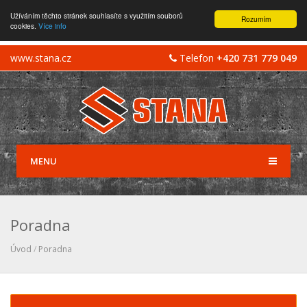
Užíváním těchto stránek souhlasíte s využitím souborů
Rozumím
cookies.
Více info
www.stana.cz
Telefon
+420 731 779 049
MENU
Poradna
Úvod
/
Poradna