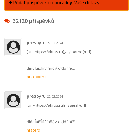
+ Přidat příspěvek do
poradny
. Vaše dotazy.
32120 příspěvků
presbyru
22.02.2024
[url=https://akrus.ru]gay porno[/url]
ďîńëĺäíčĺ íîâîńňč Áĺëîđóńńčč
anal porno
presbyru
22.02.2024
[url=https://akrus.ru]niggers[/url]
ďîńëĺäíčĺ íîâîńňč Áĺëîđóńńčč
niggers