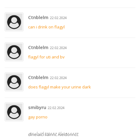
Ctnblelm
22.02.2024
can i drink on flagyl
Ctnblelm
22.02.2024
flagyl for uti and bv
Ctnblelm
22.02.2024
does flagyl make your urine dark
smibyru
22.02.2024
gay porno
ďîńëĺäíčĺ íîâîńňč Áĺëîđóńńčč