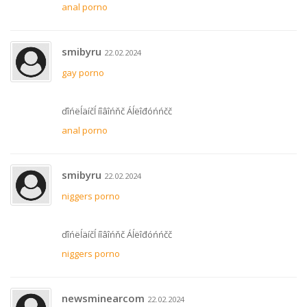
anal porno
smibyru
22.02.2024
gay porno
ďîńëĺäíčĺ íîâîńňč Áĺëîđóńńčč
anal porno
smibyru
22.02.2024
niggers porno
ďîńëĺäíčĺ íîâîńňč Áĺëîđóńńčč
niggers porno
newsminearcom
22.02.2024