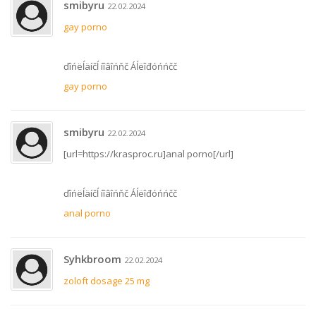
smibyru
22.02.2024
gay porno
ďîńëĺäíčĺ íîâîńňč Áĺëîđóńńčč
gay porno
smibyru
22.02.2024
[url=https://krasproc.ru]anal porno[/url]
ďîńëĺäíčĺ íîâîńňč Áĺëîđóńńčč
anal porno
Syhkbroom
22.02.2024
zoloft dosage 25 mg