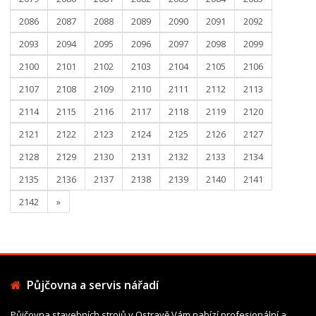
2086
2087
2088
2089
2090
2091
2092
2093
2094
2095
2096
2097
2098
2099
2100
2101
2102
2103
2104
2105
2106
2107
2108
2109
2110
2111
2112
2113
2114
2115
2116
2117
2118
2119
2120
2121
2122
2123
2124
2125
2126
2127
2128
2129
2130
2131
2132
2133
2134
2135
2136
2137
2138
2139
2140
2141
2142
»
Půjčovna a servis nářadí
Půjčovna stavebních strojů v Ostravě Vám nabízí profesionální a