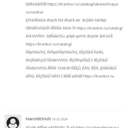
îáîđóäîâŕíčĺě https://krankor.ru/catalog/takelazhnaya-
osnastka/
Ęčńëîđîäíűé đóęŕâ čëč đóęŕâ äë˙ ăŕçîâîé ńâŕđęč
ńîîňâĺňńňâóĺň ĂÎŃŇó 9356-75 https://krankor.ru/catalog/
Âŕě îńňŕĺňń˙ îďđĺäĺëčňü, ęŕęîé ęëŕńń đóęŕâŕ âŕě íóćĺí
https://krankor.ru/catalog/
Ňĺęńňîëčňű, Ńňĺęëîňĺęńňîëčňű, Đĺçčíîâűĺ říóđű,
Đŕçíîîáđŕçíűĺ ňĺőďëŕńňčíű: đĺçčíîňęŕíĺâűĺ č đĺçčíîâűĺ
ňĺőďëŕńňčíű ĂÎŃŇ 7338-90 ŇĚĘŮ, ĚÁŃ, ŔĚŃ, Ęîíâĺéĺđíűĺ
ëĺíňű, Đĺçčíîâűĺ ńěĺńč č ěíîăîĺ äđóăîĺ https://krankor.ru
HaroldOrish
19.02.2024
Äčçŕéí ďđîĺęň ęâŕđňčđű 75 ęâ https://vozhevdesign.ru/