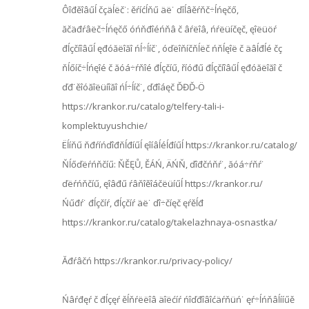
Ôîđěîâűĺ čçäĺëč˙: ěŕíćĺňű äë˙ ďíĺâěŕňč÷ĺńęčő,
ăčäđŕâëč÷ĺńęčő óńňđîéńňâ č âŕëîâ, ńŕëüíčęč, ęîëüöŕ
đĺçčíîâűĺ ęđóăëîăî ńĺ÷ĺíč˙, óďëîňíčňĺëč ńňĺęîë č äâĺđĺé čç
ňĺőíč÷ĺńęîé č ăóá÷ŕňîé đĺçčíű, říóđű đĺçčíîâűĺ ęđóăëîăî č
ďđ˙ěîóăîëüíîăî ńĺ÷ĺíč˙, ďđîáęč ĎĐĎ-Ö
https://krankor.ru/catalog/telfery-tali-i-
komplektuyushchie/
Ëĺíňű ňđŕíńďîđňĺđíűĺ ęîíâĺéĺđíűĺ https://krankor.ru/catalog/
Ňĺőďëŕńňčíű: ŇĚĘŮ, ĚÁŃ, ÄŃŇ, ďîđčńňŕ˙, ăóá÷ŕňŕ˙
ďëŕńňčíű, ęîâđű ŕâňîěîáčëüíűĺ https://krankor.ru/
Ńűđŕ˙ đĺçčíŕ, đĺçčíŕ äë˙ ďî÷číęč ęŕěĺđ
https://krankor.ru/catalog/takelazhnaya-osnastka/
Ăđŕâčń https://krankor.ru/privacy-policy/
Ńâŕđęŕ č đĺçęŕ ěĺňŕëëîâ äîëćíŕ ńîďđîâîćäŕňüń˙ ęŕ÷ĺńňâĺííűě