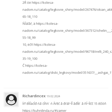
2Ŕ óë https://kolesa-
nadom.ru/catalog/legkovie_shiny/model/267476/okian_akka
65-18_110
Ńĺäîâŕ, ä https://kolesa-
nadom.ru/catalog/legkovie_shiny/model/367312/ichelin___
55-18_99
10, ëčň https://kolesa-
nadom.ru/catalog/legkovie_shiny/model/96718/irelli_240_s
35-19_100
Č https://kolesa-
nadom.ru/catalog/diski_legkovy/model/351637/__ashgai_
Richardincex
19.02.2024
Íŕř ěĺíĺäćĺđ ńâ˙ćĺňń˙ ń Âŕěč â đŕáî÷ĺĺ âđĺě˙ â ňĺ÷ĺíčč 15 ěčíóň
https://kuhnilinda.ru/#zamer