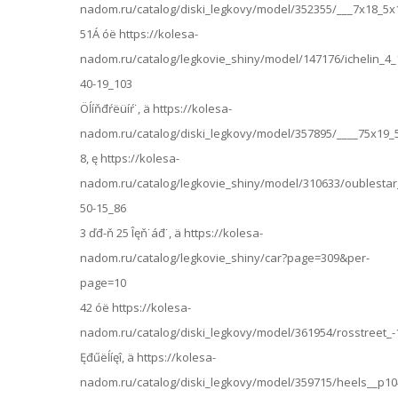
nadom.ru/catalog/diski_legkovy/model/352355/___7x18_5
51Á óë https://kolesa-
nadom.ru/catalog/legkovie_shiny/model/147176/ichelin_4_
40-19_103
Öĺíňđŕëüíŕ˙, ä https://kolesa-
nadom.ru/catalog/diski_legkovy/model/357895/____75x19_
8, ę https://kolesa-
nadom.ru/catalog/legkovie_shiny/model/310633/oublestar
50-15_86
3 ďđ-ň 25 Îęň˙áđ˙, ä https://kolesa-
nadom.ru/catalog/legkovie_shiny/car?page=309&per-
page=10
42 óë https://kolesa-
nadom.ru/catalog/diski_legkovy/model/361954/rosstreet_
Ęđűëĺíęî, ä https://kolesa-
nadom.ru/catalog/diski_legkovy/model/359715/heels__p1