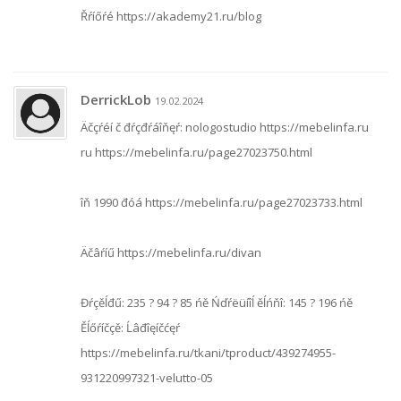
Řŕíőŕé https://akademy21.ru/blog
DerrickLob
19.02.2024
Äčçŕéí č đŕçđŕáîňęŕ: nologostudio https://mebelinfa.ru
ru https://mebelinfa.ru/page27023750.html
îň 1990 đóá https://mebelinfa.ru/page27023733.html
Äčâŕíű https://mebelinfa.ru/divan
Đŕçěĺđű: 235 ? 94 ? 85 ńě Ńďŕëüíîĺ ěĺńňî: 145 ? 196 ńě
Ěĺőŕíčçě: Ĺâđîęíčćęŕ
https://mebelinfa.ru/tkani/tproduct/439274955-
931220997321-velutto-05