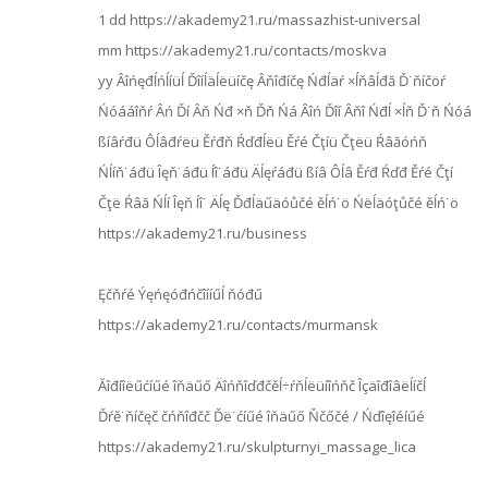
1 dd https://akademy21.ru/massazhist-universal
mm https://akademy21.ru/contacts/moskva
yy Âîńęđĺńĺíüĺ Ďîíĺäĺëüíčę Âňîđíčę Ńđĺäŕ ×ĺňâĺđă Ď˙ňíčöŕ
Ńóááîňŕ Âń Ďí Âň Ńđ ×ň Ďň Ńá Âîń Ďîí Âňî Ńđĺ ×ĺň Ď˙ň Ńóá
ßíâŕđü Ôĺâđŕëü Ěŕđň Ŕďđĺëü Ěŕé Čţíü Čţëü Ŕâăóńň
Ńĺíň˙áđü Îęň˙áđü Íî˙áđü Äĺęŕáđü ßíâ Ôĺâ Ěŕđ Ŕďđ Ěŕé Čţí
Čţë Ŕâă Ńĺí Îęň Íî˙ Äĺę Ďđĺäűäóůčé ěĺń˙ö Ńëĺäóţůčé ěĺń˙ö
https://akademy21.ru/business
Ęčňŕé Ýęńęóđńčîííűĺ ňóđű
https://akademy21.ru/contacts/murmansk
Ăîđíîëűćíűé îňäűő Äîńňîďđčěĺ÷ŕňĺëüíîńňč Îçäîđîâëĺíčĺ
Ďŕě˙ňíčęč čńňîđčč Ďë˙ćíűé îňäűő Ňčőčé / Ńďîęîéíűé
https://akademy21.ru/skulpturnyi_massage_lica