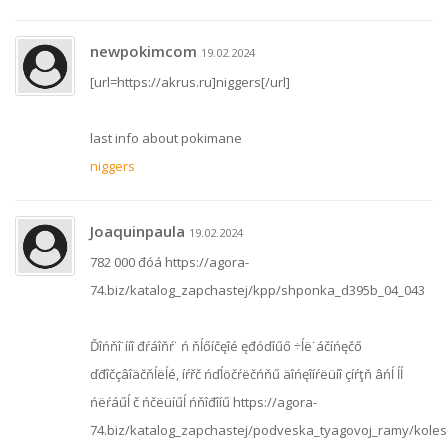
newpokimcom
19.02.2024
[url=https://akrus.ru]niggers[/url]
last info about pokimane
niggers
Joaquinpaula
19.02.2024
782 000 đóá https://agora-
74.biz/katalog_zapchastej/kpp/shponka_d395b_04_043
Ďîńňî˙ííî đŕáîňŕ˙ ń ňĺőíčęîé ęđóďíűő ÷ĺë˙áčíńęčő
ďđîčçâîäčňĺëĺé, íŕřč ńďĺöčŕëčńňű äîńęîíŕëüíî çíŕţň âńĺ ĺĺ
ńëŕáűĺ č ńčëüíűĺ ńňîđîíű https://agora-
74.biz/katalog_zapchastej/podveska_tyagovoj_ramy/kole