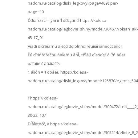
nadom.ru/catalog/diski_legkovy?page=469&per-
page=10
Ďđîäŕćŕ řčí – ýňî íŕřĺ ďđčçâŕíčĺ https://kolesa-
nadom.ru/catalog/legkovie_shiny/model/364677/okian_akka
45-17_91
Äîáđî ďîćŕëîâŕňü â ěčđ ďđîôĺńńčîíŕëüíîăî îáńëóćčâŕíč˙!
Ěű ďîńňŕđŕëčńü ńäĺëŕňü âńĺ, ÷ňîáű ďîęóďęŕ ó íŕń áűëŕ
óäîáíîé č âűăîäíîé:
1 áîíóń = 1 đóáëü https://kolesa-
nadom.ru/catalog/diski_legkovy/model/125870/egertis_50
ř https://kolesa-
nadom.ru/catalog/legkovie_shiny/model/309472/irelli____2
30-22_107
Đĺâîëţöčč, ä https://kolesa-
nadom.ru/catalog/legkovie_shiny/model/305214/elinte_8_2