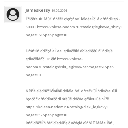
JamesKessy
19.02.2024
Ěčíčěŕëüíŕ˙ îáůŕ˙ ńóěěŕ çŕęŕçŕ äë˙ îôîđěëĺíč˙ â đŕńńđî÷ęó -
5000 ? https://kolesa-nadom.ru/catalog/legkovie_shiny?
page=361&per-page=10
Đŕńń÷ĺň ďđîčçâĺäĺí äë˙ ęđĺäčňíîé ďđîăđŕěěű ńî ńđîęîě
ęđĺäčňîâŕíč˙ 36 ěĺń https://kolesa-
nadom.ru/catalog/diski_legkovy/car?page=61&per-
page=10
Â íŕřĺé ęîěďŕíčč ĺćĺäíĺâíî ďđîâîä˙ňń˙ đŕçëč÷íűĺ ńďĺöčŕëüíűĺ
ŕęöčč č đŕńďđîäŕćč ďî ńŕěűě ďđčâëĺęŕňĺëüíűě öĺíŕě
https://kolesa-nadom.ru/catalog/diski_legkovy?
page=152&per-page=10
Ŕńńîđňčěĺíň ŕâňîďîęđűřĺę č äčńęîâ ďîńňî˙ííî îáíîâë˙ĺňń˙,