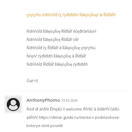
çŕęŕçŕňü ňđŕíńôĺđ čç ŕýđîďîđňŕ Íîâîęóçíĺöęŕ äî Řĺđĺăĺřŕ
Ňđŕíńôĺđ Íîâîęóçíĺöę Řĺđĺăĺř ěčęđîŕâňîáóń
Ňđŕíńôĺđ Íîâîęóçíĺöę Řĺđĺăĺř öĺíŕ
Ňđŕíńôĺđ čç Řĺđĺăĺř â Íîâîęóçíĺöę çŕęŕçŕňü
Ňŕęńč ŕýđîďîđň Íîâîęóçíĺöę â Řĺđĺăĺř
Ňđŕíńôĺđ Řĺđĺăĺř Íîâîęóçíĺöę ŕýđîďîđň
Óäŕ÷č!
AnthonyPhomo
19.02.2024
Ňóđ ďî áŕđŕě Ěîńęâű ń welcome řîňŕěč â ôîđěŕňĺ čăđű-
ęâĺńňŕ https://dimar-guide.ru/mesta-v-podmoskove-
kotorye-stoit-posetit