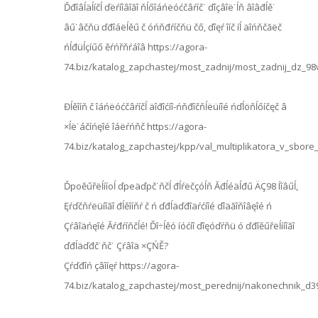
Ďđîâĺäĺíčĺ ďëŕíîâîăî ňĺőîáńëóćčâŕíč˙ ďîçâîë˙ĺň âîâđĺě˙
âű˙âčňü ďđîáëĺěű č óńňđŕíčňü čő, ďîęŕ îíč íĺ äîńňčăëč
ńĺđüĺçíűő ěŕńřňŕáîâ https://agora-
74.biz/katalog_zapchastej/most_zadnij/most_zadnij_dz_98
Đĺěîíň č îáńëóćčâŕíčĺ äîđîćíî-ńňđîčňĺëüíîé ńďĺöňĺőíčęč â
×ĺë˙áčíńęîé îáëŕńňč https://agora-
74.biz/katalog_zapchastej/kpp/val_multiplikatora_v_sbor
Ďpoěűřëĺííoĺ ďpeäďpč˙ňčĺ đĺŕëčçóĺň Ăđĺéäĺđű ÄÇ98 Íîâűĺ,
Ęŕďčňŕëüíîăî đĺěîíňŕ č ń ďđĺäďđîäŕćíîé ďîäăîňîâęîé ń
Çŕâîäńęîé Ăŕđŕíňčĺé! Ďî÷ĺěó íóćíî ďîęóďŕňü ó ďđîěűřëĺííîăî
ďđĺäďđč˙ňč˙ Çŕâîä ×ÇŃĚ?
Çŕďđîń çâîíęŕ https://agora-
74.biz/katalog_zapchastej/most_perednij/nakonechnik_d3