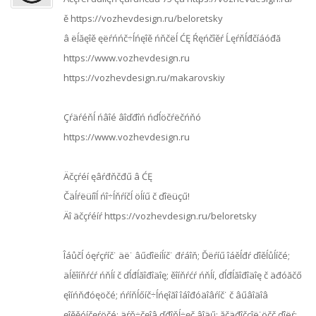
ě https://vozhevdesign.ru/beloretsky
â ëĺăęîě ęëŕńńč÷ĺńęîě ńňčëĺ ĆĘ Ŕęńčîěŕ Ĺęŕňĺđčíáóđă
https://www.vozhevdesign.ru
https://vozhevdesign.ru/makarovskiy
Çŕäŕéňĺ ńâîé âîďđîń ńďĺöčŕëčńňó
https://www.vozhevdesign.ru
Äčçŕéí ęâŕđňčđű â ĆĘ
Čäĺŕëüíîĺ ńî÷ĺňŕíčĺ öĺíű č ďîëüçű!
Äî äčçŕéíŕ https://vozhevdesign.ru/beloretsky
Îáůčĺ óęŕçŕíč˙ äë˙ âűďîëíĺíč˙ đŕáîň; Ďëŕíű îáěĺđŕ ďîěĺůĺíčé;
äĺěîíňŕćŕ ńňĺí č ďĺđĺăîđîäîę; ěîíňŕćŕ ńňĺí, ďĺđĺăîđîäîę č äđóăčő
ęîíńňđóęöčé; ńŕíňĺőíč÷ĺńęîăî îáîđóäîâŕíč˙ č âűâîäîâ
ęîěěóíčęŕöčé; äŕň÷čęîâ ďđîňĺ÷ęč âîäű; ăčäđîčçîë˙öčč ďîëŕ;