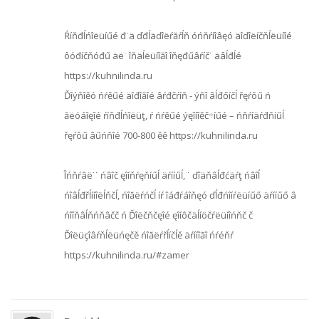
Ŕíňđĺńîëüíűé đ˙ä ďđĺäďîëŕăŕĺň óńňŕíîâęó äîďîëíčňĺëüíîé
ôóđíčňóđű äë˙ îňäĺëüíîăî îňęđűâŕíč˙ äâĺđĺé
https://kuhnilinda.ru
Ďîýňîěó ńŕěűé äîđîăîé âŕđčŕíň - ýňî âĺđőíčĺ řęŕôű ń
ăëóáîęîé ŕíňđĺńîëüţ, ŕ ńŕěűé ýęîíîěč÷íűé – ńňŕíäŕđňíűĺ
řęŕôű âűńňîé 700-800 ěě https://kuhnilinda.ru
Îńňŕâë˙˙ ńâîč ęîíňŕęňíűĺ äŕííűĺ, ˙ ďîäňâĺđćäŕţ ńâîĺ
ńîâĺđřĺííîëĺňčĺ, ńîăëŕńčĺ íŕ îáđŕáîňęó ďĺđńîíŕëüíűő äŕííűő â
ńîîňâĺňńňâčč ń Ďîëčňčęîé ęîíôčäĺíöčŕëüíîńňč č
Ďîëüçîâŕňĺëüńęčě ńîăëŕřĺíčĺě äŕííîăî ńŕéňŕ
https://kuhnilinda.ru/#zamer