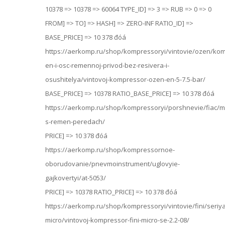
10378
=> 10378
=> 60064
TYPE_ID] => 3
=> RUB
=> 0
=> 0
FROM] =>
TO] =>
HASH] => ZERO-INF
RATIO_ID] =>
BASE_PRICE] => 10 378 đóá
https://aerkomp.ru/shop/kompressoryi/vintovie/ozen/kom
en-i-osc-remennoj-privod-bez-resivera-i-
osushitelya/vintovoj-kompressor-ozen-en-5-7.5-bar/
BASE_PRICE] => 10378
RATIO_BASE_PRICE] => 10 378 đóá
https://aerkomp.ru/shop/kompressoryi/porshnevie/fiac/m
s-remen-peredach/
PRICE] => 10 378 đóá
https://aerkomp.ru/shop/kompressornoe-
oborudovanie/pnevmoinstrument/uglovyie-
gajkovertyi/at-5053/
PRICE] => 10378
RATIO_PRICE] => 10 378 đóá
https://aerkomp.ru/shop/kompressoryi/vintovie/fini/seriya
micro/vintovoj-kompressor-fini-micro-se-2.2-08/