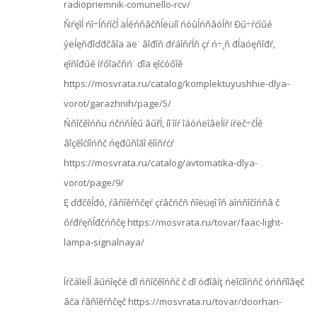
radiopriemnik-comunello-rcv/
Ňŕęîĺ ńî÷ĺňŕíčĺ äĺéńňâčňĺëüíî ńóůĺńňâóĺň! Đű÷ŕćíűé
ýëĺęňđîďđčâîä äë˙ âîđîň đŕáîňŕĺň çŕ ń÷¸ň đĺäóęňîđŕ,
ęîňîđűé íŕőîäčňń˙ ďîä ęîćóőîě
https://mosvrata.ru/catalog/komplektuyushhie-dlya-
vorot/garazhnih/page/5/
Ńňîčěîńňü ńčńňĺěű âűřĺ, íî îíŕ îáóńëîâëĺíŕ íŕëč÷čĺě
âîçěîćíîńňč ńęđűňîăî ěîíňŕćŕ
https://mosvrata.ru/catalog/avtomatika-dlya-
vorot/page/9/
Ę ďđčěĺđó, ŕâňîěŕňčęŕ çŕâčńčň ňîëüęî îň äîńňîčíńňâ č
őŕđŕęňĺđčńňčę https://mosvrata.ru/tovar/faac-light-
lampa-signalnaya/
Íŕčáîëĺĺ âűńîęčé ďî ńňîčěîńňč č ďî óđîâíţ ńëîćíîńňč óńňŕíîâęč
âčä ŕâňîěŕňčęč https://mosvrata.ru/tovar/doorhan-