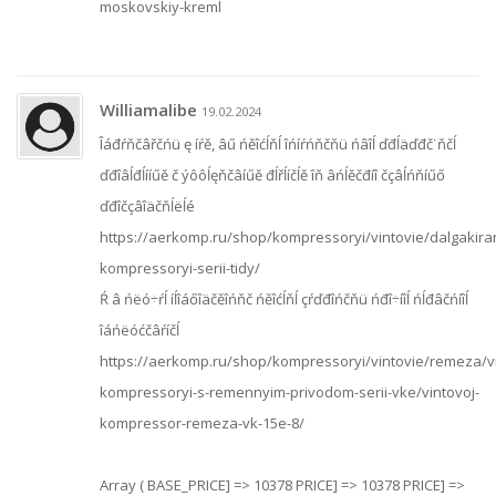
moskovskiy-kreml
Williamalibe
19.02.2024
Îáđŕňčâřčńü ę íŕě, âű ńěîćĺňĺ îńíŕńňčňü ńâîĺ ďđĺäďđč˙ňčĺ
ďđîâĺđĺííűě č ýôôĺęňčâíűě đĺřĺíčĺě îň âńĺěčđíî čçâĺńňíűő
ďđîčçâîäčňĺëĺé
https://aerkomp.ru/shop/kompressoryi/vintovie/dalgakir
kompressoryi-serii-tidy/
Ŕ â ńëó÷ŕĺ íĺîáőîäčěîńňč ńěîćĺňĺ çŕďđîńčňü ńđî÷íîĺ ńĺđâčńíîĺ
îáńëóćčâŕíčĺ
https://aerkomp.ru/shop/kompressoryi/vintovie/remeza/vi
kompressoryi-s-remennyim-privodom-serii-vke/vintovoj-
kompressor-remeza-vk-15e-8/
Array (
BASE_PRICE] => 10378
PRICE] => 10378
PRICE] =>