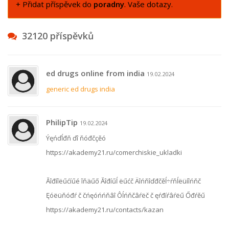
+ Přidat příspěvek do
poradny
. Vaše dotazy.
32120 příspěvků
ed drugs online from india
19.02.2024
generic ed drugs india
PhilipTip
19.02.2024
Ýęńďĺđň ďî ňóđčçěó
https://akademy21.ru/comerchiskie_ukladki
Ăîđíîëűćíűé îňäűő Ăîđíűĺ ëűćč Äîńňîďđčěĺ÷ŕňĺëüíîńňč
Ęóëüňóđŕ č čńęóńńňâî Ôĺńňčâŕëč č ęŕđíŕâŕëű Őđŕěű
https://akademy21.ru/contacts/kazan