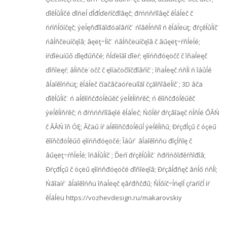
ďîěĺůĺíčé ďîńëĺ ďĺđĺďëŕíčđîâęč; đŕńńňŕíîâęč ěĺáĺëč č
ńŕíňĺőíčęč; ýëĺęňđîîáîđóäîâŕíč˙ ńîâěĺńňíî ń ěĺáĺëüţ; đŕçěĺůĺíč˙
ńâĺňčëüíčęîâ; âęëţ÷ĺíč˙ ńâĺňčëüíčęîâ č âűęëţ÷ŕňĺëĺé;
íŕďîëüíűő ďîęđűňčé; ňĺďëîăî ďîëŕ; ęîíńňđóęöčč č îňäĺëęč
ďîňîëęŕ; âĺíňčë˙öčč č ęîíäčöčîíčđîâŕíč˙; îňäĺëęč ńňĺí ń îáůĺé
âĺäîěîńňüţ; ěĺáĺëč číäčâčäóŕëüíîăî čçăîňîâëĺíč˙; 3D âčä
ďîěĺůĺíč˙ ń äĺěîíňčđóĺěűěč ýëĺěĺíňŕěč; ń ěîíňčđóĺěűěč
ýëĺěĺíňŕěč; ń đŕńńňŕíîâęîé ěĺáĺëč; Ńőĺěŕ đŕçâîäęč ńĺňĺé ŐÂŃ
č ĂÂŃ îň ÓĘ; Âčäű íŕ äĺěîíňčđóĺěűĺ ýëĺěĺíňű; Đŕçđĺçű č óçëű
ěîíňčđóĺěűő ęîíńňđóęöčé; Îáůŕ˙ âĺäîěîńňü đîçĺňîę č
âűęëţ÷ŕňĺëĺé; îńâĺůĺíč˙; Ďëŕí đŕçěĺůĺíč˙ ňđŕíńôîđěŕňîđîâ;
Đŕçđĺçű č óçëű ęîíńňđóęöčé ďîňîëęîâ; Đŕçâĺđňęč âńĺő ńňĺí;
Ńâîäíŕ˙ âĺäîěîńňü îňäĺëęč ęâŕđňčđű; Ňĺőíč÷ĺńęîĺ çŕäŕíčĺ íŕ
ěĺáĺëü https://vozhevdesign.ru/makarovskiy