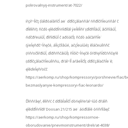
polirovalnyij-instrument/at-7022/
íŕçíŕ÷ĺíčţ (îáîđóäîâŕíčĺ äë˙ ďđîčçâîäńňâŕ ńňđîčňĺëüńňâŕ č
đĺěîíňŕ); ňčďó ęîěďđĺńńîđíîăî ýëĺěĺíňŕ (ďîđříĺâűĺ, âčíňîâűĺ,
ńďčđŕëüíűĺ, đîňîđíűĺ č äđóăčĺ); ňčďó äâčăŕňĺë˙
(ýëĺęňđč÷ĺńęčé, áĺíçčíîâűé, äčçĺëüíűé); ěîáčëüíîńňč
(ńňŕöčîíŕđíűĺ, ďîđňŕňčâíűĺ); ňĺőíč÷ĺńęčě őŕđŕęňĺđčńňčęŕě
(ďđîčçâîäčňĺëüíîńňü, đŕáî÷ĺĺ äŕâëĺíčĺ); ďđîčçâîäčňĺë˙ě;
ęîěďëĺęňŕöčč
https://aerkomp.ru/shop/kompressoryi/porshnevie/fiac/
bezmaslyanyie-kompressoryi-fiac-leonardo/
Ďîńňŕâęŕ, ěîíňŕć č ďđîâĺäĺíčĺ ďóńęîíŕëŕäî÷íűő đŕáîň
ęîěďđĺńńîđŕ Doosan 21/215 äë˙ áóđîâîé óńňŕíîâęč
https://aerkomp.ru/shop/kompressornoe-
oborudovanie/pnevmoinstrument/dreli/at-4038/