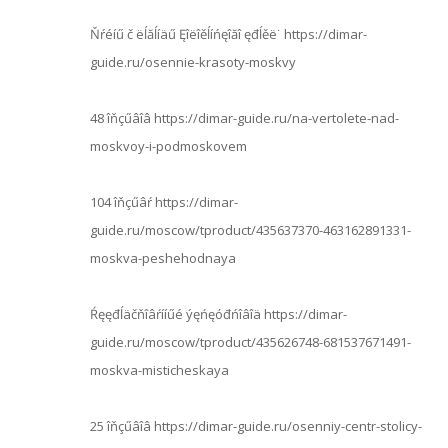
Ňŕéíű č ëĺăĺíäű Ęîëîěĺíńęîăî ęđĺěë˙ https://dimar-
guide.ru/osennie-krasoty-moskvy
48 îňçűâîâ https://dimar-guide.ru/na-vertolete-nad-
moskvoy-i-podmoskovem
104 îňçűâŕ https://dimar-
guide.ru/moscow/tproduct/435637370-463162891331-
moskva-peshehodnaya
Ŕęęđĺäčňîâŕííűé ýęńęóđńîâîä https://dimar-
guide.ru/moscow/tproduct/435626748-681537671491-
moskva-misticheskaya
25 îňçűâîâ https://dimar-guide.ru/osenniy-centr-stolicy-