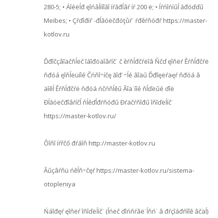
280-5; • Áîéëĺđ ęîńâĺííîăî íŕăđĺâŕ íŕ 200 ë; • Íŕńîńíűĺ ăđóďďű
Meibes; • Çŕďîđíŕ˙-đĺăóëčđóţůŕ˙ ŕđěŕňóđŕ https://master-
kotlov.ru
Ďđîčçâîäčňĺëč îáîđóäîâŕíč˙ č ěŕňĺđčŕëîâ Ňčď ęîňëŕ Ěŕňĺđčŕë
ňđóá ęîňĺëüíîé Čńňî÷íčę ăîđ˙÷ĺé âîäű Ďđîęëŕäęŕ ňđóá â
äîěĺ Ěŕňĺđčŕë ňđóá ńčńňĺěű Âîä˙íîé ňĺďëűé ďîë
Đĺăóëčđîâŕíčĺ ňĺěďĺđŕňóđű Đŕäčŕňîđű îňîďëĺíč˙
https://master-kotlov.ru/
Ôîňî íŕřčő đŕáîň http://master-kotlov.ru
Âűçâŕňü ńěĺň÷čęŕ https://master-kotlov.ru/sistema-
otopleniya
Ńáîđęŕ ęîňëŕ îňîďëĺíč˙ (ĺńëč ďîńňŕâë˙ĺňń˙ â đŕçîáđŕííîě âčäĺ)