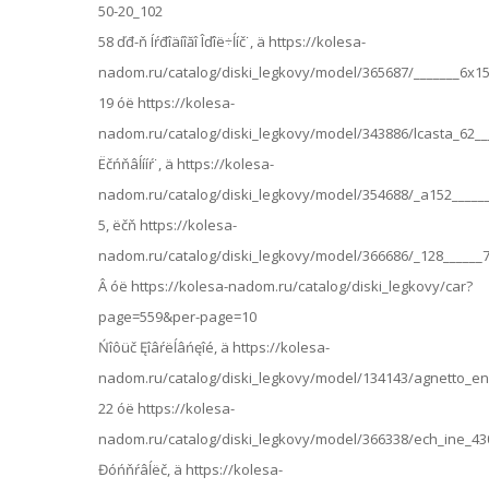
50-20_102
58 ďđ-ň Íŕđîäíîăî Îďîë÷ĺíč˙, ä https://kolesa-
nadom.ru/catalog/diski_legkovy/model/365687/_______6x1
19 óë https://kolesa-
nadom.ru/catalog/diski_legkovy/model/343886/lcasta_62_
Ëčńňâĺííŕ˙, ä https://kolesa-
nadom.ru/catalog/diski_legkovy/model/354688/_a152____
5, ëčň https://kolesa-
nadom.ru/catalog/diski_legkovy/model/366686/_128______
Â óë https://kolesa-nadom.ru/catalog/diski_legkovy/car?
page=559&per-page=10
Ńîôüč Ęîâŕëĺâńęîé, ä https://kolesa-
nadom.ru/catalog/diski_legkovy/model/134143/agnetto_en
22 óë https://kolesa-
nadom.ru/catalog/diski_legkovy/model/366338/ech_ine_4
Đóńňŕâĺëč, ä https://kolesa-