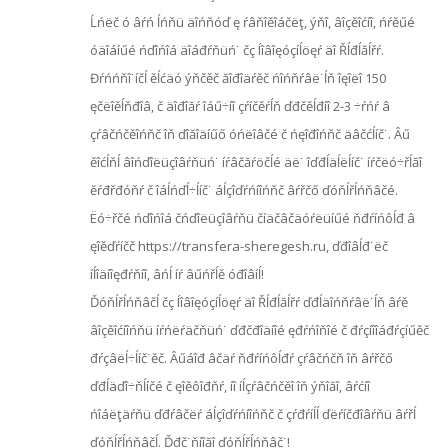
Ĺńëč ó âŕń ĺńňü äîńňóď ę ŕâňîěîáčëţ, ýňî, âîçěîćíî, ńŕěűé
óäîáíűé ńďîńîá äîáđŕňüń˙ čç Íîâîęóçíĺöęŕ äî Řĺđĺăĺřŕ.
Đŕńńňî˙íčĺ ěĺćäó ýňčěč ăîđîäŕěč ńîńňŕâë˙ĺň îęîëî 150
ęčëîěĺňđîâ, č äîđîăŕ îáű÷íî çŕíčěŕĺň ďđčěĺđíî 2-3 ÷ŕńŕ â
çŕâčńčěîńňč îň ďîăîäíűő óńëîâčé č ńęîđîńňč äâčćĺíč˙. Âű
ěîćĺňĺ âîńďîëüçîâŕňüń˙ íŕâčăŕöčĺé äë˙ îďđĺäĺëĺíč˙ íŕčëó÷řĺăî
ěŕđřđóňŕ č îáĺńďĺ÷ĺíč˙ áĺçîďŕńíîńňč âŕřčő ďóňĺřĺńňâčé.
Ëó÷řčé ńďîńîá čńďîëüçîâŕňü číäčâčäóŕëüíűé ňđŕíńôĺđ â
ęîěďŕíčč https://transfera-sheregesh.ru, ďđîâĺđ˙ëč
íĺîäíîęđŕňíî, âńĺ íŕ âűńřĺě óđîâíĺ!
Ďóňĺřĺńňâčĺ čç Íîâîęóçíĺöęŕ äî Řĺđĺăĺřŕ ďđĺäîńňŕâë˙ĺň âŕě
âîçěîćíîńňü íŕńëŕäčňüń˙ ďđčđîäíîé ęđŕńîňîé č đŕçíîîáđŕçíűěč
đŕçâëĺ÷ĺíč˙ěč. Âűáîđ âčäŕ ňđŕíńôĺđŕ çŕâčńčň îň âŕřčő
ďđĺäďî÷ňĺíčé č ęîěôîđňŕ, íî íĺçŕâčńčěî îň ýňîăî, âŕćíî
ńîáëţäŕňü ďđŕâčëŕ áĺçîďŕńíîńňč č çŕđŕíĺĺ ďëŕíčđîâŕňü âŕřĺ
ďóňĺřĺńňâčĺ. Ďđč˙ňíîăî ďóňĺřĺńňâč˙!