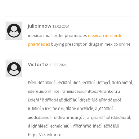
JulioInnow
19.02.2024
mexican mail order pharmacies
mexican mail order
pharmacies
buying prescription drugs in mexico online
VictorTiz
19.02.2024
Đĺěíč ďđčâîäíűĺ: ęëčíîâűĺ, ďîëčęëčíîâűĺ, ďëîńęčĺ, âŕđčŕňîđíűĺ,
íîđěŕëüíűő ńĺ÷ĺíčé, ŕâňîěîáčëüíűĺ https://krankor.ru
Đóęŕâŕ č ďŕňđóáęč đĺçčíîâűĺ đŕçëč÷íűő ęîíńňđóęöčé:
íŕďîđíűĺ ń íčň˙íűě č ňęŕíĺâűě óńčëĺíčĺě, äţđčňîâűĺ,
ăîôđčđîâŕííűĺ íŕďîđíî-âńŕńűâŕţůčĺ, ăŕçîńâŕđî÷íűĺ (ďđîďŕíîâűĺ,
áĺíçîńňîéęčĺ, ęčńëîđîäíűĺ), ŕíňčńňŕňč÷ĺńęčĺ, áčňóěíűĺ
https://krankor.ru