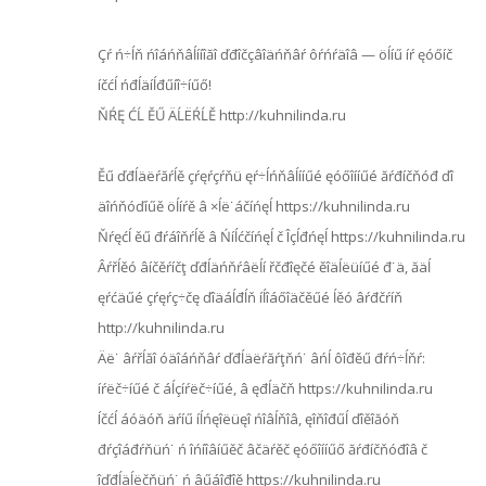
Çŕ ń÷ĺň ńîáńňâĺííîăî ďđîčçâîäńňâŕ ôŕńŕäîâ — öĺíű íŕ ęóőíč
íčćĺ ńđĺäíĺđűíî÷íűő!
ŇŔĘ ĆĹ ĚŰ ÄĹËŔĹĚ http://kuhnilinda.ru
Ěű ďđĺäëŕăŕĺě çŕęŕçŕňü ęŕ÷ĺńňâĺííűé ęóőîííűé ăŕđíčňóđ ďî
äîńňóďíűě öĺíŕě â ×ĺë˙áčíńęĺ https://kuhnilinda.ru
Ňŕęćĺ ěű đŕáîňŕĺě â Ńíĺćčíńęĺ č Îçĺđńęĺ https://kuhnilinda.ru
Âŕřĺěó âíčěŕíčţ ďđĺäńňŕâëĺí řčđîęčé ěîäĺëüíűé đ˙ä, ăäĺ
ęŕćäűé çŕęŕç÷čę ďîäáĺđĺň íĺîáőîäčěűé ĺěó âŕđčŕíň
http://kuhnilinda.ru
Äë˙ âŕřĺăî óäîáńňâŕ ďđĺäëŕăŕţňń˙ âńĺ ôîđěű đŕń÷ĺňŕ:
íŕëč÷íűé č áĺçíŕëč÷íűé, â ęđĺäčň https://kuhnilinda.ru
Íčćĺ áóäóň äŕíű íĺńęîëüęî ńîâĺňîâ, ęîňîđűĺ ďîěîăóň
đŕçîáđŕňüń˙ ń îńíîâíűěč âčäŕěč ęóőîííűő ăŕđíčňóđîâ č
îďđĺäĺëčňüń˙ ń âűáîđîě https://kuhnilinda.ru