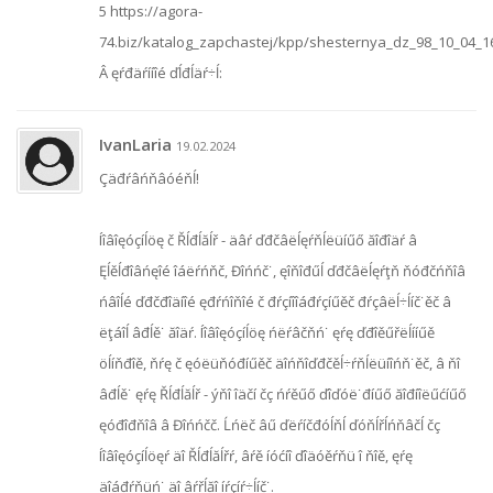
5 https://agora-
74.biz/katalog_zapchastej/kpp/shesternya_dz_98_10_04_1
Â ęŕđäŕííîé ďĺđĺäŕ÷ĺ:
IvanLaria
19.02.2024
Çäđŕâńňâóéňĺ!
Íîâîęóçíĺöę č Řĺđĺăĺř - äâŕ ďđčâëĺęŕňĺëüíűő ăîđîäŕ â
Ęĺěĺđîâńęîé îáëŕńňč, Đîńńč˙, ęîňîđűĺ ďđčâëĺęŕţň ňóđčńňîâ
ńâîĺé ďđčđîäíîé ęđŕńîňîé č đŕçíîîáđŕçíűěč đŕçâëĺ÷ĺíč˙ěč â
ëţáîĺ âđĺě˙ ăîäŕ. Íîâîęóçíĺöę ńëŕâčňń˙ ęŕę ďđîěűřëĺííűě
öĺíňđîě, ňŕę č ęóëüňóđíűěč äîńňîďđčěĺ÷ŕňĺëüíîńň˙ěč, â ňî
âđĺě˙ ęŕę Řĺđĺăĺř - ýňî îäčí čç ńŕěűő ďîďóë˙đíűő ăîđíîëűćíűő
ęóđîđňîâ â Đîńńčč. Ĺńëč âű ďëŕíčđóĺňĺ ďóňĺřĺńňâčĺ čç
Íîâîęóçíĺöęŕ äî Řĺđĺăĺřŕ, âŕě íóćíî ďîäóěŕňü î ňîě, ęŕę
äîáđŕňüń˙ äî âŕřĺăî íŕçíŕ÷ĺíč˙.