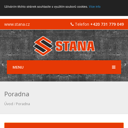
Užíváním těchto stránek souhlasíte s využitím souborů cookies.
Více info
www.stana.cz
Telefon
+420 731 779 049
MENU
Poradna
Úvod
/
Poradna