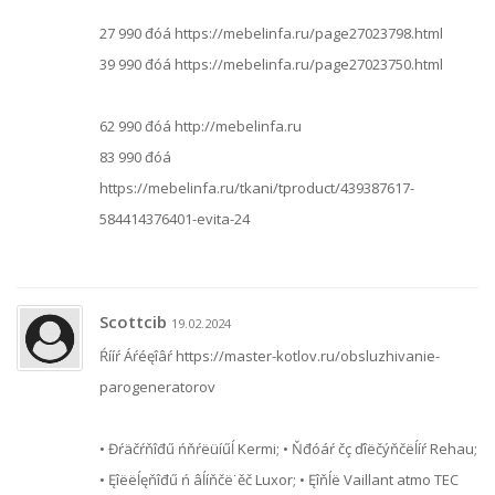
27 990 đóá https://mebelinfa.ru/page27023798.html
39 990 đóá https://mebelinfa.ru/page27023750.html
62 990 đóá http://mebelinfa.ru
83 990 đóá
https://mebelinfa.ru/tkani/tproduct/439387617-
584414376401-evita-24
Scottcib
19.02.2024
Ŕííŕ Áŕéęîâŕ https://master-kotlov.ru/obsluzhivanie-
parogeneratorov
• Đŕäčŕňîđű ńňŕëüíűĺ Kermi; • Ňđóáŕ čç ďîëčýňčëĺíŕ Rehau;
• Ęîëëĺęňîđű ń âĺíňčë˙ěč Luxor; • Ęîňĺë Vaillant atmo TEC