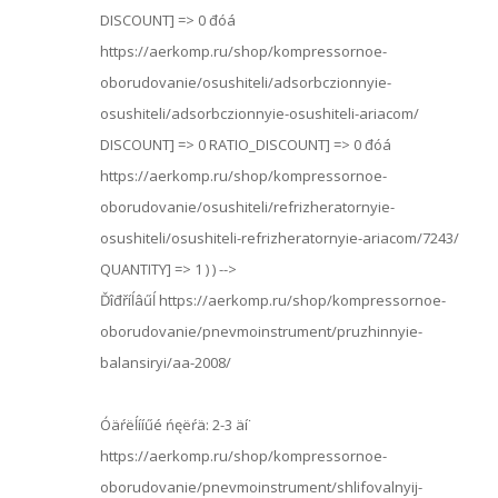
DISCOUNT] => 0 đóá
https://aerkomp.ru/shop/kompressornoe-
oborudovanie/osushiteli/adsorbczionnyie-
osushiteli/adsorbczionnyie-osushiteli-ariacom/
DISCOUNT] => 0
RATIO_DISCOUNT] => 0 đóá
https://aerkomp.ru/shop/kompressornoe-
oborudovanie/osushiteli/refrizheratornyie-
osushiteli/osushiteli-refrizheratornyie-ariacom/7243/
QUANTITY] => 1 ) ) -->
Ďîđříĺâűĺ https://aerkomp.ru/shop/kompressornoe-
oborudovanie/pnevmoinstrument/pruzhinnyie-
balansiryi/aa-2008/
Óäŕëĺííűé ńęëŕä: 2-3 äí˙
https://aerkomp.ru/shop/kompressornoe-
oborudovanie/pnevmoinstrument/shlifovalnyij-