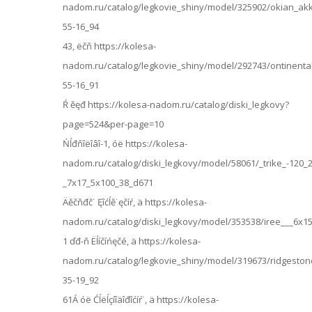
nadom.ru/catalog/legkovie_shiny/model/325902/okian_akka
55-16_94
43, ëčň https://kolesa-
nadom.ru/catalog/legkovie_shiny/model/292743/ontinental
55-16_91
Ŕ ěęđ https://kolesa-nadom.ru/catalog/diski_legkovy?
page=524&per-page=10
Ńĺđňîëîâî-1, óë https://kolesa-
nadom.ru/catalog/diski_legkovy/model/58061/_trike_-120_
_7x17_5x100_38_d671
Äěčňđč˙ Ęîćĺě˙ęčíŕ, ä https://kolesa-
nadom.ru/catalog/diski_legkovy/model/353538/iree___6x1
1 ďđ-ň Ëĺíčíńęčé, ä https://kolesa-
nadom.ru/catalog/legkovie_shiny/model/319673/ridgeston
35-19_92
61Á óë Ćĺëĺçíîäîđîćíŕ˙, ä https://kolesa-