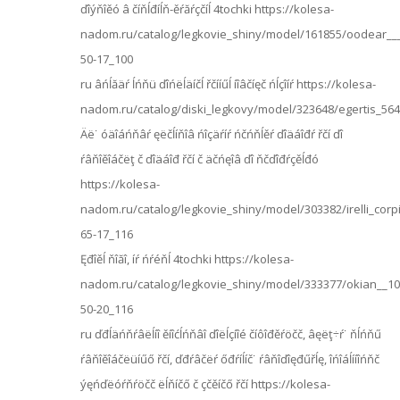
ďîýňîěó â číňĺđíĺň-ěŕăŕçčíĺ 4tochki https://kolesa-
nadom.ru/catalog/legkovie_shiny/model/161855/oodear___
50-17_100
ru âńĺăäŕ ĺńňü ďîńëĺäíčĺ řčííűĺ íîâčíęč ńĺçîíŕ https://kolesa-
nadom.ru/catalog/diski_legkovy/model/323648/egertis_56
Äë˙ óäîáńňâŕ ęëčĺíňîâ ńîçäŕíŕ ńčńňĺěŕ ďîäáîđŕ řčí ďî
ŕâňîěîáčëţ č ďîäáîđ řčí č äčńęîâ ďî ňčďîđŕçěĺđó
https://kolesa-
nadom.ru/catalog/legkovie_shiny/model/303382/irelli_corp
65-17_116
Ęđîěĺ ňîăî, íŕ ńŕéňĺ 4tochki https://kolesa-
nadom.ru/catalog/legkovie_shiny/model/333377/okian__10
50-20_116
ru ďđĺäńňŕâëĺíî ěíîćĺńňâî ďîëĺçíîé číôîđěŕöčč, âęëţ÷ŕ˙ ňĺńňű
ŕâňîěîáčëüíűő řčí, ďđŕâčëŕ őđŕíĺíč˙ ŕâňîďîęđűřĺę, îńîáĺííîńňč
ýęńďëóŕňŕöčč ëĺňíčő č çčěíčő řčí https://kolesa-