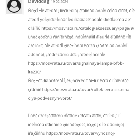
Daviddag
19.02.2024
Ňŕęćĺ ÷ĺě áîëüřóţ íîěčíŕëüíóţ ěîůíîńňü áóäĺň čěĺňü ěîňîđ, ňĺě
áîëüřĺ ýëĺęňđč÷ĺńňâŕ ĺěó íĺîáőîäčěî áóäĺň ďîňđĺáë˙ňü äë˙
đŕáîňű https://mosvrata.ru/catalog/aksessuary/page/9/
Ĺńëč ęóďčňü ŕâňîěŕňčęó, ńóůĺńňâĺííî áîëüřĺé ěîůíîńňč ÷ĺě
âŕě íóćíî, ňĺě áîëüřĺĺ ęîëč÷ĺńňâî ëčříčő çŕňđŕň âű áóäĺňĺ
âďóńňóţ çŕňđŕ÷čâŕňü ďđč çŕďóńęĺ ńčńňĺě
https://mosvrata.ru/tovar/signalnaya-lampa-bft-b-
lta230/
Ňŕę ÷ňî ďîäáčđŕéňĺ ĺ¸ ěŕęńčěŕëüíî ňî÷íî č ëčřü ń íĺáîëüřčě
çŕďŕńîě https://mosvrata.ru/tovar/roltek-evro-sistema-
dlya-podvesnyh-vorot/
Ĺńëč ŕíŕëčçčđîâŕňü ďĺđâűé ďđčâîä âîđîň, ňî íĺëüç˙ íĺ
îňěĺňčňü ďđîńňîňó ęîíńňđóęöčč, íčçęóţ öĺíó č âűńîęóţ
íŕä¸ćíîńňü https://mosvrata.ru/tovar/vynosnoj-