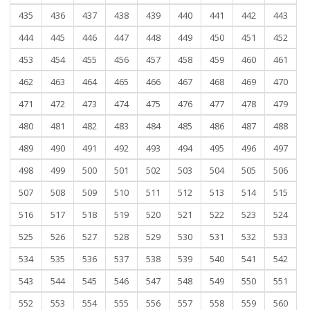
435
436
437
438
439
440
441
442
443
444
445
446
447
448
449
450
451
452
453
454
455
456
457
458
459
460
461
462
463
464
465
466
467
468
469
470
471
472
473
474
475
476
477
478
479
480
481
482
483
484
485
486
487
488
489
490
491
492
493
494
495
496
497
498
499
500
501
502
503
504
505
506
507
508
509
510
511
512
513
514
515
516
517
518
519
520
521
522
523
524
525
526
527
528
529
530
531
532
533
534
535
536
537
538
539
540
541
542
543
544
545
546
547
548
549
550
551
552
553
554
555
556
557
558
559
560