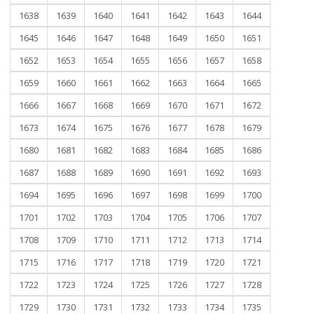
1638
1639
1640
1641
1642
1643
1644
1645
1646
1647
1648
1649
1650
1651
1652
1653
1654
1655
1656
1657
1658
1659
1660
1661
1662
1663
1664
1665
1666
1667
1668
1669
1670
1671
1672
1673
1674
1675
1676
1677
1678
1679
1680
1681
1682
1683
1684
1685
1686
1687
1688
1689
1690
1691
1692
1693
1694
1695
1696
1697
1698
1699
1700
1701
1702
1703
1704
1705
1706
1707
1708
1709
1710
1711
1712
1713
1714
1715
1716
1717
1718
1719
1720
1721
1722
1723
1724
1725
1726
1727
1728
1729
1730
1731
1732
1733
1734
1735