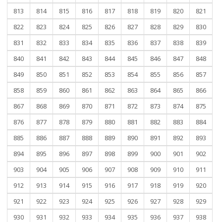
813
814
815
816
817
818
819
820
821
822
823
824
825
826
827
828
829
830
831
832
833
834
835
836
837
838
839
840
841
842
843
844
845
846
847
848
849
850
851
852
853
854
855
856
857
858
859
860
861
862
863
864
865
866
867
868
869
870
871
872
873
874
875
876
877
878
879
880
881
882
883
884
885
886
887
888
889
890
891
892
893
894
895
896
897
898
899
900
901
902
903
904
905
906
907
908
909
910
911
912
913
914
915
916
917
918
919
920
921
922
923
924
925
926
927
928
929
930
931
932
933
934
935
936
937
938