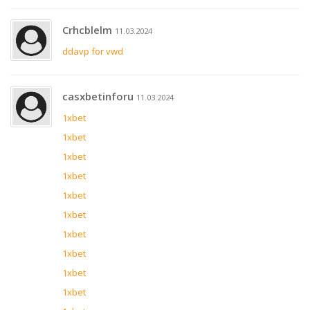
Crhcblelm
11.03.2024
ddavp for vwd
casxbetinforu
11.03.2024
1xbet
1xbet
1xbet
1xbet
1xbet
1xbet
1xbet
1xbet
1xbet
1xbet