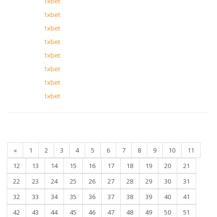
1xbet
1xbet
1xbet
1xbet
1xbet
1xbet
1xbet
1xbet
«
1
2
3
4
5
6
7
8
9
10
11
12
13
14
15
16
17
18
19
20
21
22
23
24
25
26
27
28
29
30
31
32
33
34
35
36
37
38
39
40
41
42
43
44
45
46
47
48
49
50
51