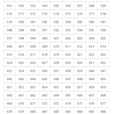
561
562
563
564
565
566
567
568
569
570
571
572
573
574
575
576
577
578
579
580
581
582
583
584
585
586
587
588
589
590
591
592
593
594
595
596
597
598
599
600
601
602
603
604
605
606
607
608
609
610
611
612
613
614
615
616
617
618
619
620
621
622
623
624
625
626
627
628
629
630
631
632
633
634
635
636
637
638
639
640
641
642
643
644
645
646
647
648
649
650
651
652
653
654
655
656
657
658
659
660
661
662
663
664
665
666
667
668
669
670
671
672
673
674
675
676
677
678
679
680
681
682
683
684
685
686