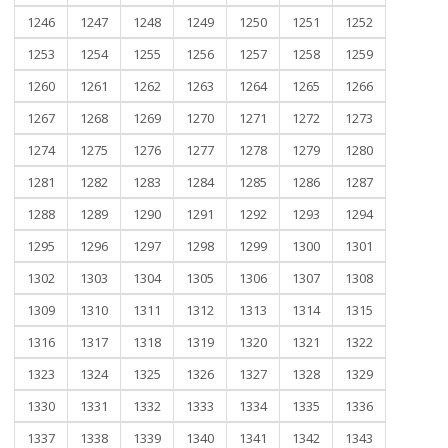
1246
1247
1248
1249
1250
1251
1252
1253
1254
1255
1256
1257
1258
1259
1260
1261
1262
1263
1264
1265
1266
1267
1268
1269
1270
1271
1272
1273
1274
1275
1276
1277
1278
1279
1280
1281
1282
1283
1284
1285
1286
1287
1288
1289
1290
1291
1292
1293
1294
1295
1296
1297
1298
1299
1300
1301
1302
1303
1304
1305
1306
1307
1308
1309
1310
1311
1312
1313
1314
1315
1316
1317
1318
1319
1320
1321
1322
1323
1324
1325
1326
1327
1328
1329
1330
1331
1332
1333
1334
1335
1336
1337
1338
1339
1340
1341
1342
1343