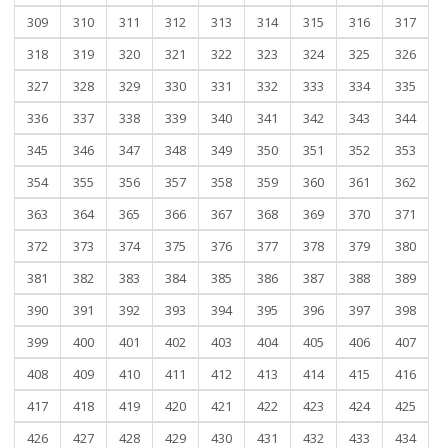
309
310
311
312
313
314
315
316
317
318
319
320
321
322
323
324
325
326
327
328
329
330
331
332
333
334
335
336
337
338
339
340
341
342
343
344
345
346
347
348
349
350
351
352
353
354
355
356
357
358
359
360
361
362
363
364
365
366
367
368
369
370
371
372
373
374
375
376
377
378
379
380
381
382
383
384
385
386
387
388
389
390
391
392
393
394
395
396
397
398
399
400
401
402
403
404
405
406
407
408
409
410
411
412
413
414
415
416
417
418
419
420
421
422
423
424
425
426
427
428
429
430
431
432
433
434