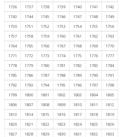
1736
1737
1738
1739
1740
1741
1742
1743
1744
1745
1746
1747
1748
1749
1750
1751
1752
1753
1754
1755
1756
1757
1758
1759
1760
1761
1762
1763
1764
1765
1766
1767
1768
1769
1770
1771
1772
1773
1774
1775
1776
1777
1778
1779
1780
1781
1782
1783
1784
1785
1786
1787
1788
1789
1790
1791
1792
1793
1794
1795
1796
1797
1798
1799
1800
1801
1802
1803
1804
1805
1806
1807
1808
1809
1810
1811
1812
1813
1814
1815
1816
1817
1818
1819
1820
1821
1822
1823
1824
1825
1826
1827
1828
1829
1830
1831
1832
1833