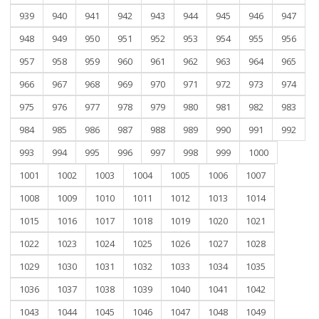
939
940
941
942
943
944
945
946
947
948
949
950
951
952
953
954
955
956
957
958
959
960
961
962
963
964
965
966
967
968
969
970
971
972
973
974
975
976
977
978
979
980
981
982
983
984
985
986
987
988
989
990
991
992
993
994
995
996
997
998
999
1000
1001
1002
1003
1004
1005
1006
1007
1008
1009
1010
1011
1012
1013
1014
1015
1016
1017
1018
1019
1020
1021
1022
1023
1024
1025
1026
1027
1028
1029
1030
1031
1032
1033
1034
1035
1036
1037
1038
1039
1040
1041
1042
1043
1044
1045
1046
1047
1048
1049