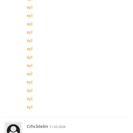
epl
epl
epl
epl
epl
epl
epl
epl
epl
epl
epl
epl
epl
Crhcblelm
11.03.2024