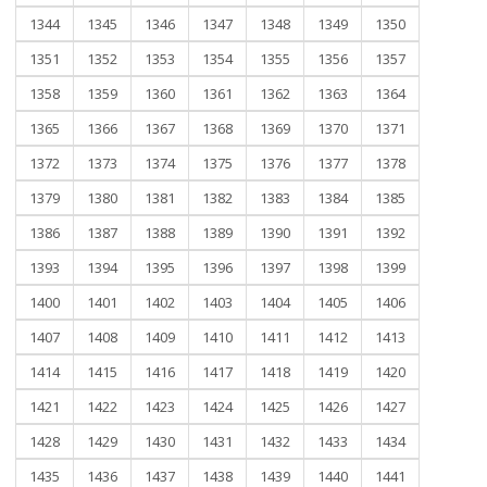
1344
1345
1346
1347
1348
1349
1350
1351
1352
1353
1354
1355
1356
1357
1358
1359
1360
1361
1362
1363
1364
1365
1366
1367
1368
1369
1370
1371
1372
1373
1374
1375
1376
1377
1378
1379
1380
1381
1382
1383
1384
1385
1386
1387
1388
1389
1390
1391
1392
1393
1394
1395
1396
1397
1398
1399
1400
1401
1402
1403
1404
1405
1406
1407
1408
1409
1410
1411
1412
1413
1414
1415
1416
1417
1418
1419
1420
1421
1422
1423
1424
1425
1426
1427
1428
1429
1430
1431
1432
1433
1434
1435
1436
1437
1438
1439
1440
1441