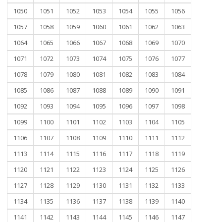
1050
1051
1052
1053
1054
1055
1056
1057
1058
1059
1060
1061
1062
1063
1064
1065
1066
1067
1068
1069
1070
1071
1072
1073
1074
1075
1076
1077
1078
1079
1080
1081
1082
1083
1084
1085
1086
1087
1088
1089
1090
1091
1092
1093
1094
1095
1096
1097
1098
1099
1100
1101
1102
1103
1104
1105
1106
1107
1108
1109
1110
1111
1112
1113
1114
1115
1116
1117
1118
1119
1120
1121
1122
1123
1124
1125
1126
1127
1128
1129
1130
1131
1132
1133
1134
1135
1136
1137
1138
1139
1140
1141
1142
1143
1144
1145
1146
1147